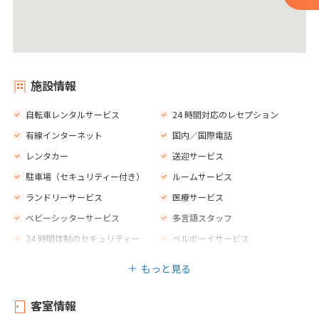
施設情報
自転車レンタルサービス
24 時間対応のレセプション
有線インターネット
国内／国際電話
レンタカー
送迎サービス
駐車場（セキュリティー付き）
ルームサービス
ランドリーサービス
医療サービス
ベビーシッターサービス
多言語スタッフ
24 時間体制のセキュリティー
ベルボーイサービス
セーフティボックス
外貨両替所
もっと見る
エレベーター
売店
庭園
テラス
客室情報