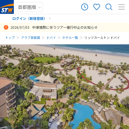
ログイン（新規登録）
2026/07/03
中東情勢に伴うツアー催行中止のお知らせ
まだ履歴がありません
トップ
アラブ首長国
ドバイ
ホテル一覧
リッツカールトン ドバイ
まだ登録がありません