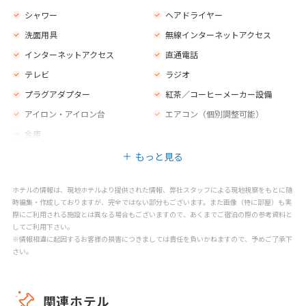
ジム
新聞
シャワー
ヘアドライヤー
荷物室
プライベートビーチエリア
洗面用具
無線インターネットアクセス
カフェ
バー
インターネットアクセス
直通電話
レストラン
禁煙エリア
テレビ
ラジオ
喫煙エリア
子供用の椅子
プラグアダプター
紅茶／コーヒーメーカー設備
プールサイドのスナックバー
スイムアップバー
アイロン・アイロン台
エアコン（個別調整可能）
屋外プール（真水）
パラソル
金庫
ウォータースライダー
子供用の遊び場
もっと見る
キッズクラブ
子供用エンターテインメントプロ
グラム
ホテルの情報は、現地ホテルより提供された情報、弊社スタッフによる現地視察をもとに随
ゲームルーム
マッサージ
時編集・作成しておりますが、完全ではない部分もございます。また画像（特に部屋）も実
スパトリートメント
スパセンター
際にご利用される施設とは異なる場合もございますので、あくまでご宿泊の際の参考資料と
してご利用下さい。
バナナボート
ジェットスキー
※情報相違に起因するお客様の損害につきましては責任を負いかねますので、予めご了承下
ウィンドサーフィン
セーリング
さい。
エアロビクス
フィットネス
ビーチバレー
テニス
関連ホテル