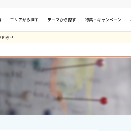
索
エリアから探す
テーマから探す
特集・キャンペーン
1
ツアー件数
件
お知らせ
× カレンダーを閉じる
マルタ
冬旅
スペイン
ゴールデンウィー
フランス
夏旅
モナコ
9
8月未定
2026年
月
ルクセンブルク
イギリス
火
水
木
金
土
日
月
火
水
木
チェコ
オーストリア
1
1
2
3
スロヴァキア
アイスランド
4
5
6
7
8
6
7
8
9
10
ン
11
12
13
デンマーク
14
15
13
14
ノルウェー
15
16
17
18
19
20
21
22
20
21
22
23
24
リトアニア
ギリシャ
25
26
27
28
29
27
28
29
30
ア
モンテネグロ
ブルガリア
ア
ボスニア・ヘルツェゴビナ
セルビア