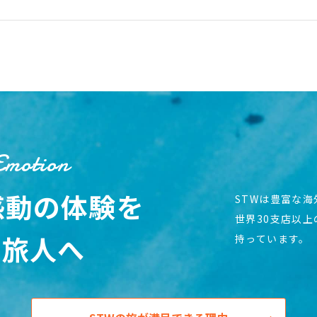
Emotion
感動の体験を
STWは豊富な
世界30支店以
の旅人へ
持っています。