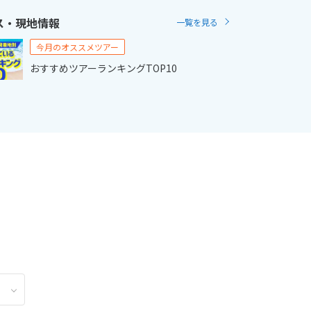
ス・現地情報
一覧を見る
2
11月未定
2月未定
2027年
月
今月のオススメツアー
おすすめツアーランキングTOP10
金
土
日
月
火
水
木
金
土
6
7
1
2
3
4
5
6
13
14
7
8
9
10
11
12
13
20
21
14
15
16
17
18
19
20
27
28
21
22
23
24
25
26
27
28