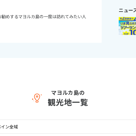
ニュー
11
お勧めするマヨルカ島の一度は訪れてみたい人
10月未定
月
2026年
月
火
水
木
金
土
日
月
火
水
木
1
2
3
1
2
3
4
5
6
7
8
9
10
8
9
10
11
12
13
14
15
16
17
15
16
17
18
19
20
21
22
23
24
22
23
24
25
26
27
28
29
30
31
29
30
マヨルカ島の
観光地一覧