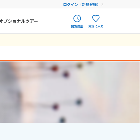
ログイン（新規登録）
オプショナルツアー
閲覧履歴
お気に入り
ク
ポルトガル
春旅
オランダ
12
9月未定
12月未定
2026年
月
アイルランド
まだ履歴がありません
まだ登録がありません
金
土
日
月
火
水
木
金
土
ハンガリー
4
5
1
2
3
4
5
フィンランド
11
12
6
7
8
9
10
11
12
18
19
エストニア
13
14
15
16
17
18
19
25
26
20
21
22
23
24
25
26
クロアチア
27
28
29
30
31
ルーマニア
フェロー諸島