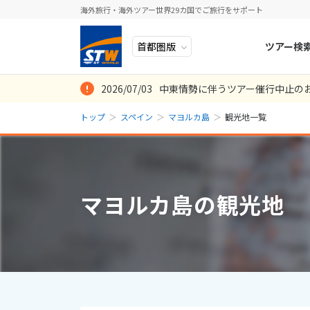
海外旅行・海外ツアー世界29カ国でご旅行をサポート
ツアー検
2026/07/03
中東情勢に伴うツアー催行中止の
ヨーロッパ
人気のテーマ
イタリア
秋旅
トップ
スペイン
マヨルカ島
観光地一覧
中近東・トルコ
お得な旅
ドイツ
年末年始
8
2026年
月
アフリカ
誰と行く？
ベルギー
日
月
アジア
目的
スイス
マヨルカ島の観光地
ロシア・中央アジア
ポーランド
2
3
アメリカ・カナダ
スウェーデ
9
10
中南米・カリブ海
16
17
ラトビア
23
24
モルディブ・他インド洋
スロヴェニ
30
31
太平洋地域
北マケドニ