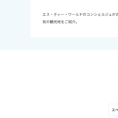
オセアニア
10
ハワイ
エス・ティー・ワールドのコンシェルジュが
2026年
気の観光地をご紹介。
日
月
4
5
11
12
18
19
25
26