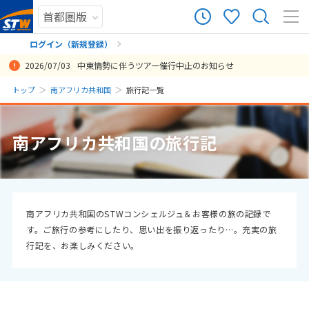
11
ツアー件数
件
ログイン（新規登録）
2026/07/03
中東情勢に伴うツアー催行中止のお知らせ
× カレンダーを閉じる
まだ履歴がありません
トップ
南アフリカ共和国
旅行記一覧
日
月
火
水
木
金
土
まだ登録がありません
8
南アフリカ共和国の旅行記
8月未定
2026年
月
1
2
3
4
5
6
7
8
9
10
11
12
13
14
15
南アフリカ共和国のSTWコンシェルジュ＆お客様の旅の記録で
す。ご旅行の参考にしたり、思い出を振り返ったり…。充実の旅
16
17
18
19
20
21
22
行記を、お楽しみください。
23
24
25
26
27
28
29
30
31