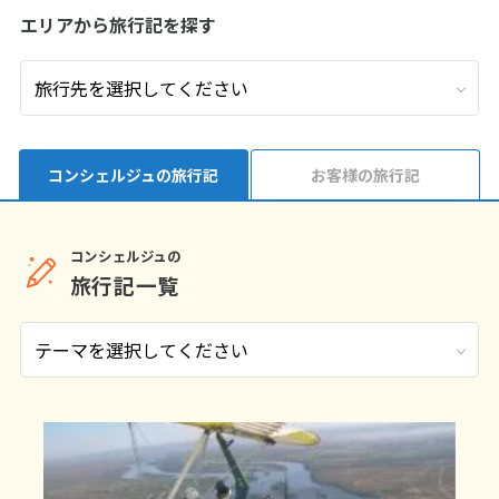
エリアから旅行記を探す
9
9月未定
2026年
月
1
2
3
4
5
6
7
8
9
10
11
12
13
14
15
16
17
18
19
コンシェルジュの旅行記
お客様の旅行記
20
21
22
23
24
25
26
27
28
29
30
コンシェルジュの
旅行記一覧
10
10月未定
2026年
月
1
2
3
4
5
6
7
8
9
10
11
12
13
14
15
16
17
18
19
20
21
22
23
24