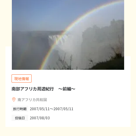
7
8
9
10
11
12
13
14
15
16
17
18
19
20
21
22
23
24
25
26
27
28
3
3月未定
2027年
月
1
2
3
4
5
6
現地情報
7
8
9
10
11
12
13
南部アフリカ周遊紀行 ～前編～
14
15
16
17
18
19
20
南アフリカ共和国
21
22
23
24
25
26
27
2007/05/11～2007/05/11
旅行時期
28
29
30
31
2007/08/03
投稿日
4
4月未定
2027年
月