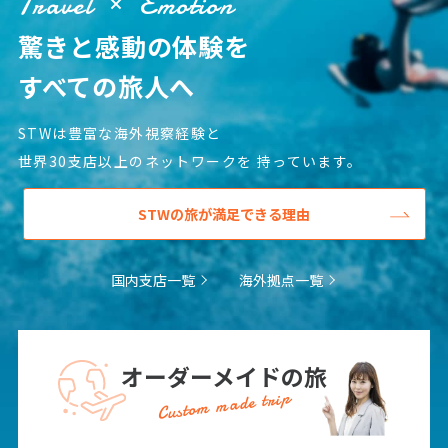
Travel
Emotion
12
13
14
15
16
17
18
驚きと感動の体験を
19
20
21
22
23
24
25
26
27
28
29
30
すべての旅人へ
STWは豊富な海外視察経験と
10
10月未定
2027年
月
世界30支店以上のネットワークを
持っています。
1
2
STWの旅が満足できる理由
3
4
5
6
7
8
9
10
11
12
13
14
15
16
国内支店一覧
海外拠点一覧
17
18
19
20
21
22
23
24
25
26
27
28
29
30
31
オーダーメイドの旅
Custom made trip
11
11月未定
2027年
月