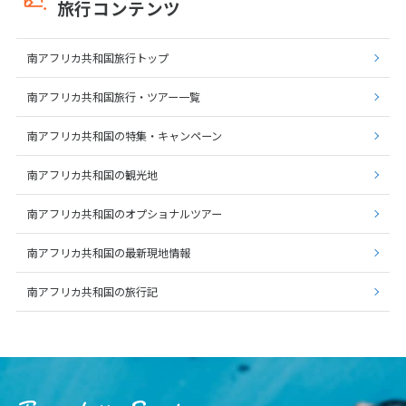
旅行コンテンツ
25
26
27
28
29
30
31
南アフリカ共和国旅行トップ
8
8月未定
2027年
月
南アフリカ共和国旅行・ツアー一覧
1
2
3
4
5
6
7
南アフリカ共和国の特集・キャンペーン
8
9
10
11
12
13
14
南アフリカ共和国の観光地
15
16
17
18
19
20
21
南アフリカ共和国のオプショナルツアー
22
23
24
25
26
27
28
29
30
31
南アフリカ共和国の最新現地情報
南アフリカ共和国の旅行記
9
9月未定
2027年
月
1
2
3
4
5
6
7
8
9
10
11