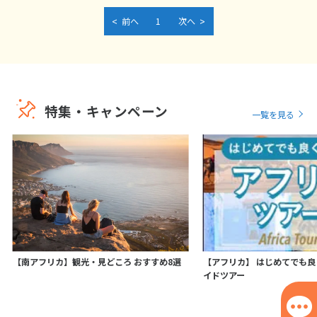
<
>
1
2
3
前へ
1
次へ
4
5
6
7
8
9
10
11
12
13
14
15
16
17
18
19
20
21
22
23
24
特集・キャンペーン
25
26
27
28
29
30
一覧を見る
5
5月未定
2027年
月
1
2
3
4
5
6
7
8
9
10
11
12
13
14
15
16
17
18
19
20
21
22
【南アフリカ】観光・見どころ おすすめ8選
【アフリカ】 はじめてでも
イドツアー
23
24
25
26
27
28
29
30
31