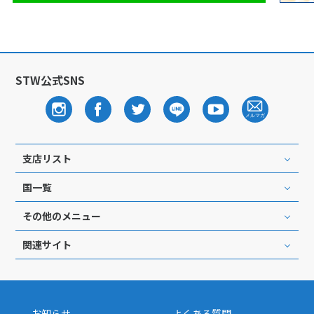
1
1月未定
2028年
月
1
2
3
4
5
6
7
8
STW公式SNS
9
10
11
12
13
14
15
16
17
18
19
20
21
22
23
24
25
26
27
28
29
30
31
支店リスト
国一覧
2
2月未定
2028年
月
その他のメニュー
1
2
3
4
5
関連サイト
6
7
8
9
10
11
12
13
14
15
16
17
18
19
20
21
22
23
24
25
26
お知らせ
よくある質問