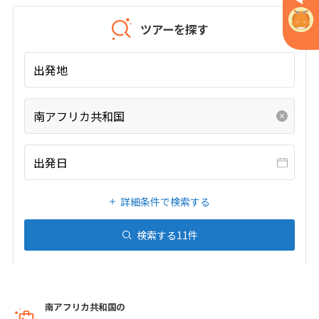
ツアーを探す
6
6月未定
2027年
月
出発地
1
2
3
4
5
6
7
8
9
10
11
12
南アフリカ共和国
13
14
15
16
17
18
19
20
21
22
23
24
25
26
出発日
27
28
29
30
詳細条件で検索する
7
7月未定
2027年
月
検索する
11
件
1
2
3
4
5
6
7
8
9
10
11
12
13
14
15
16
17
南アフリカ共和国の
18
19
20
21
22
23
24