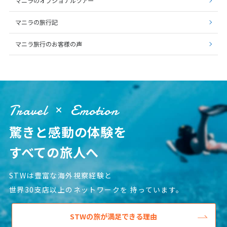
マニラのオプショナルツアー
1
2
3
マニラの旅行記
4
5
6
7
8
9
10
マニラ旅行のお客様の声
11
12
13
14
15
16
17
18
19
20
21
22
23
24
25
26
27
28
29
30
Travel
Emotion
5
5月未定
2027年
月
驚きと感動の体験を
1
すべての旅人へ
2
3
4
5
6
7
8
9
10
11
12
13
14
15
STWは豊富な海外視察経験と
16
17
18
19
20
21
22
世界30支店以上のネットワークを
持っています。
23
24
25
26
27
28
29
STWの旅が満足できる理由
30
31