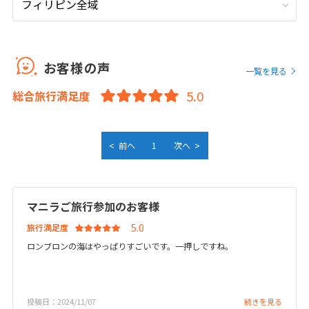
9
9月未定
2026年
月
1
2
3
4
5
お客様の声
一覧を見る
6
7
8
9
10
11
12
総合旅行満足度
13
14
15
16
17
18
19
20
21
22
23
24
25
26
27
28
29
30
<
>
前へ
1
次へ
10
10月未定
2026年
月
マニラご旅行参加のお客様
1
2
3
旅行満足度
4
5
6
7
8
9
10
ロンブロンの海はやっぱりすごいです。一押しですね。
11
12
13
14
15
16
17
18
19
20
21
22
23
24
投稿日：2024/11/07
続きを見る