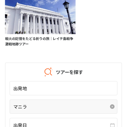
20
21
22
23
24
25
26
27
28
29
30
31
1
1月未定
2027年
月
戦火の記憶をたどる祈りの旅│レイテ島戦争
激戦地跡ツアー
1
2
3
4
5
6
7
8
9
10
11
12
13
14
15
16
ツアーを探す
17
18
19
20
21
22
23
24
25
26
27
28
29
30
出発地
31
マニラ
2
2月未定
2027年
月
1
2
3
4
5
6
出発日