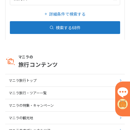
7
8
9
10
11
12
13
詳細条件で検索する
14
15
16
17
18
19
20
21
22
23
24
25
26
27
検索する
68
件
28
3
3月未定
2027年
月
マニラの
旅行コンテンツ
1
2
3
4
5
6
7
8
9
10
11
12
13
マニラ旅行トップ
14
15
16
17
18
19
20
マニラ旅行・ツアー一覧
21
22
23
24
25
26
27
28
29
30
31
マニラの特集・キャンペーン
マニラの観光地
4
4月未定
2027年
月