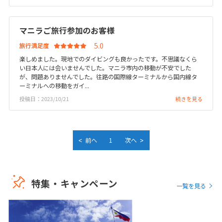
25
26
27
28
29
30
31
マニラご旅行参加のお客様
11
11月未定
2026年
月
旅行満足度
1
2
3
4
5
6
7
楽しめました。現地でのダイビングも良かったです。不思議なくら
い日本人には会いませんでした。マニラ市内の移動が不安でした
8
9
10
11
12
13
14
が、問題ありませんでした。往路の国際線ターミナルから国内線タ
ーミナルへの移動をガイ...
15
16
17
18
19
20
21
投稿日：2023/10/21
続きを見る
22
23
24
25
26
27
28
29
30
<
>
前へ
1
次へ
12
12月未定
2026年
月
1
2
3
4
5
特集・キャンペーン
一覧を見る
6
7
8
9
10
11
12
13
14
15
16
17
18
19