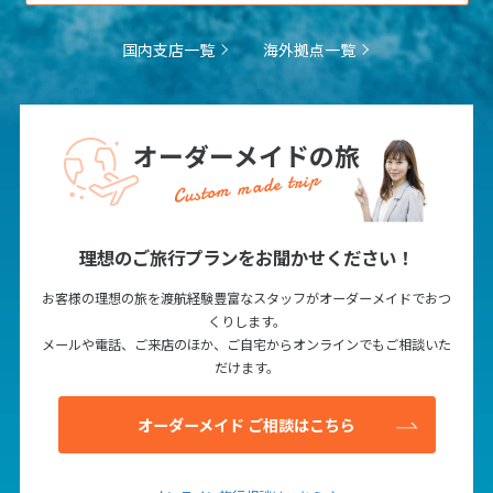
国内支店一覧
海外拠点一覧
6
6月未定
2027年
月
1
2
3
4
5
オーダーメイドの旅
6
7
8
9
10
11
12
Custom made trip
13
14
15
16
17
18
19
20
21
22
23
24
25
26
27
28
29
30
理想のご旅行プランをお聞かせください！
お客様の理想の旅を渡航経験豊富なスタッフがオーダーメイドでおつ
くりします。
7
7月未定
2027年
月
メールや電話、ご来店のほか、ご自宅からオンラインでもご相談いた
だけます。
1
2
3
4
5
6
7
8
9
10
オーダーメイド ご相談はこちら
11
12
13
14
15
16
17
18
19
20
21
22
23
24