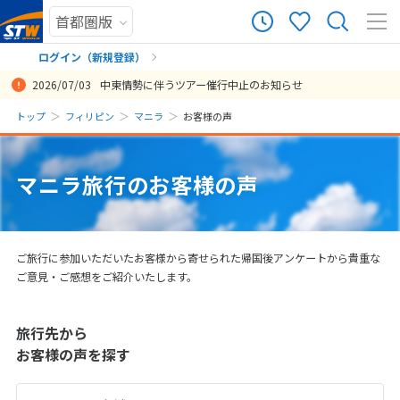
68
ツアー件数
件
ログイン（新規登録）
2026/07/03
中東情勢に伴うツアー催行中止のお知らせ
× カレンダーを閉じる
まだ履歴がありません
トップ
フィリピン
マニラ
お客様の声
ロンブロンの海はやっぱりすごいです。一押しですね。
楽しめました。現地でのダイビングも良かったです。不思議なくらい
日
月
火
水
木
金
土
日本人には会いませんでした。マニラ市内の移動が不安でしたが、問
まだ登録がありません
投稿日：2024/11/07
題ありませんでした。往路の国際線ターミナルから国内線ターミナル
8
マニラ旅行のお客様の声
8月未定
2026年
月
への移動をガイドさんがつけてもらえて良かったです。30年ぐらいぶ
りにエルニドに行きましたが、以前より開けた印象がありました。食
1
事も良くなっていました。季節を変えてまた行っても良いかなと思い
ます
2
3
4
5
6
7
8
ご旅行に参加いただいたお客様から寄せられた帰国後アンケートから貴重な
投稿日：2023/10/21
9
10
11
12
13
14
15
ご意見・ご感想をご紹介いたします。
16
17
18
19
20
21
22
旅行先から
23
24
25
26
27
28
29
お客様の声を探す
30
31