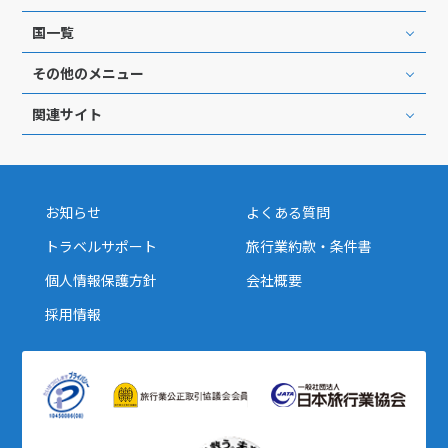
12
13
14
15
16
17
18
国一覧
19
20
21
22
23
24
25
26
27
28
29
30
その他のメニュー
関連サイト
10
10月未定
2027年
月
1
2
お知らせ
よくある質問
3
4
5
6
7
8
9
トラベルサポート
旅行業約款・条件書
10
11
12
13
14
15
16
個人情報保護方針
会社概要
17
18
19
20
21
22
23
採用情報
24
25
26
27
28
29
30
31
11
11月未定
2027年
月