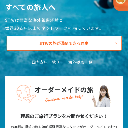
すべての旅人へ
STWは豊富な海外視察経験と
世界30支店以上のネットワークを
持っています。
STWの旅が満足できる理由
国内支店一覧
海外拠点一覧
オーダーメイドの旅
Custom made trip
理想のご旅行プランをお聞かせください！
お客様の理想の旅を渡航経験豊富なスタッフがオーダーメイドでおつ