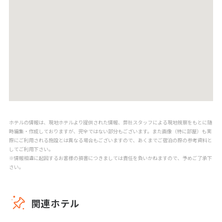
ホテルの情報は、現地ホテルより提供された情報、弊社スタッフによる現地視察をもとに随
時編集・作成しておりますが、完全ではない部分もございます。また画像（特に部屋）も実
際にご利用される施設とは異なる場合もございますので、あくまでご宿泊の際の参考資料と
してご利用下さい。
※情報相違に起因するお客様の損害につきましては責任を負いかねますので、予めご了承下
さい。
関連ホテル