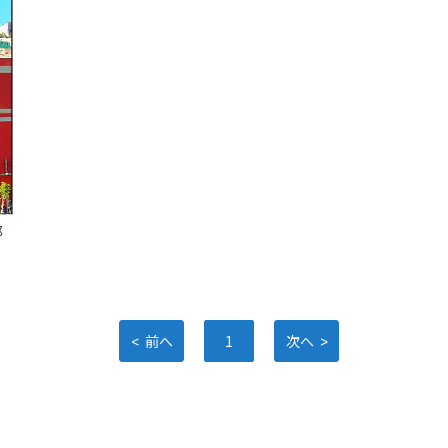
都
<
>
前へ
1
次へ