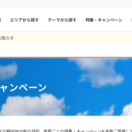
索
エリアから探す
テーマから探す
特集・キャンペーン
お知らせ
マルタ
冬旅
スペイン
ゴールデンウィー
フランス
夏旅
モナコ
ルクセンブルク
イギリス
チェコ
オーストリア
ャンペーン
スロヴァキア
アイスランド
ン
デンマーク
ノルウェー
リトアニア
ギリシャ
ア
モンテネグロ
ブルガリア
ア
ボスニア・ヘルツェゴビナ
セルビア
スの観光地や旅の目的、季節ごとの特集・キャンペーンを多数ご用意し