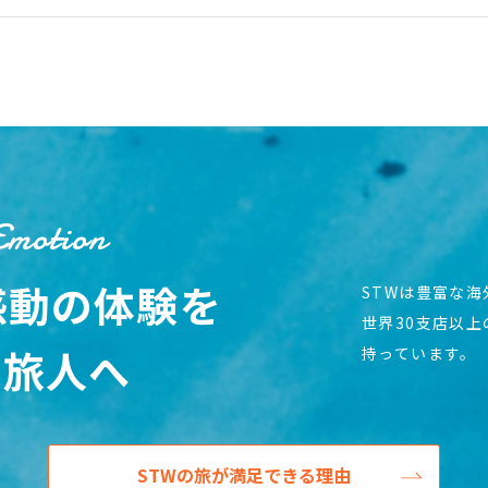
Emotion
感動の体験を
STWは豊富な
世界30支店以
の旅人へ
持っています。
STWの旅が満足できる理由