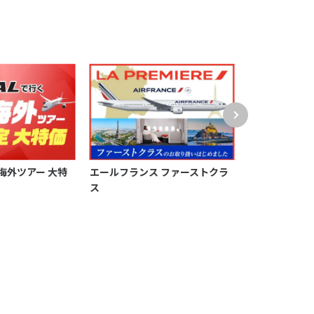
海外ツアー 大特
エールフランス ファーストクラ
【無料プレゼン
ス
「極み旅」パ