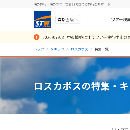
海外旅行・海外ツアー世界29カ国でご旅行をサポート
ツアー検
2026/07/03
中東情勢に伴うツアー催行中止の
ヨーロッパ
人気のテーマ
イタリア
秋旅
トップ
メキシコ
ロスカボス
特集一覧
中近東・トルコ
お得な旅
ドイツ
年末年始
アフリカ
誰と行く？
ベルギー
アジア
目的
スイス
ロスカボスの特集・キ
ロシア・中央アジア
ポーランド
アメリカ・カナダ
スウェーデ
中南米・カリブ海
ラトビア
モルディブ・他インド洋
スロヴェニ
太平洋地域
北マケドニ
ロスカボ