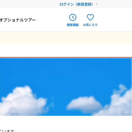
ログイン（新規登録）
オプショナルツアー
閲覧履歴
お気に入り
ク
ポルトガル
春旅
オランダ
アイルランド
まだ履歴がありません
まだ登録がありません
ハンガリー
フィンランド
エストニア
クロアチア
ルーマニア
フェロー諸島
ています。