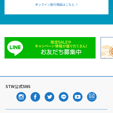
12
13
14
15
16
17
18
オンライン旅行相談はこちら
19
20
21
22
23
24
25
26
27
28
29
30
10
10月未定
2027年
月
1
2
3
4
5
6
7
8
9
10
11
12
13
14
15
16
17
18
19
20
21
22
23
24
25
26
27
28
29
30
STW公式SNS
31
11
11月未定
2027年
月