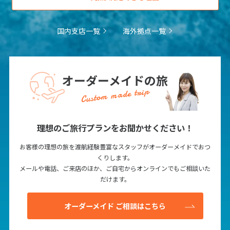
25
26
27
28
29
30
31
国内支店一覧
海外拠点一覧
8
8月未定
2027年
月
1
2
3
4
5
6
7
オーダーメイドの旅
Custom made trip
8
9
10
11
12
13
14
15
16
17
18
19
20
21
22
23
24
25
26
27
28
理想のご旅行プランをお聞かせください！
29
30
31
お客様の理想の旅を渡航経験豊富なスタッフがオーダーメイドでおつ
くりします。
メールや電話、ご来店のほか、ご自宅からオンラインでもご相談いた
9
9月未定
だけます。
2027年
月
1
2
3
4
オーダーメイド ご相談はこちら
5
6
7
8
9
10
11