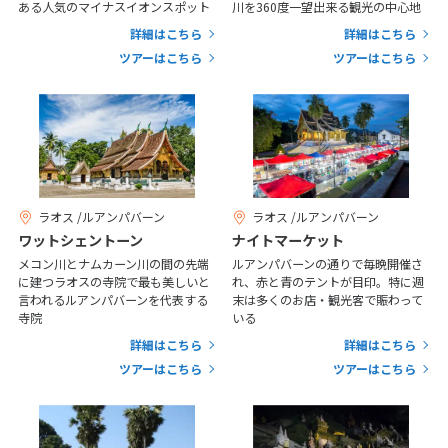
25
26
27
28
29
30
31
ある人気のマイナスイオンスポット
川を360度一望出来る観光の中心地
詳細はこちら
詳細はこちら
ツアーはこちら
ツアーはこちら
11
11月未定
2026年
月
1
2
3
4
5
6
7
8
9
10
11
12
13
14
15
16
17
18
19
20
21
22
23
24
25
26
27
28
ラオス /ルアンパバーン
ラオス /ルアンパバーン
ワットシェントーン
ナイトマーケット
29
30
メコン川とナムカーン川の間の先端
ルアンパバーンの通りで毎晩開催さ
に建つラオスの寺院で最も美しいと
れ、赤と青のテントが目印。特に週
言われるルアンパバーンを代表する
末は多くのお店・観光客で賑わって
12
12月未定
寺院
いる
2026年
月
詳細はこちら
詳細はこちら
1
2
3
4
5
ツアーはこちら
ツアーはこちら
6
7
8
9
10
11
12
13
14
15
16
17
18
19