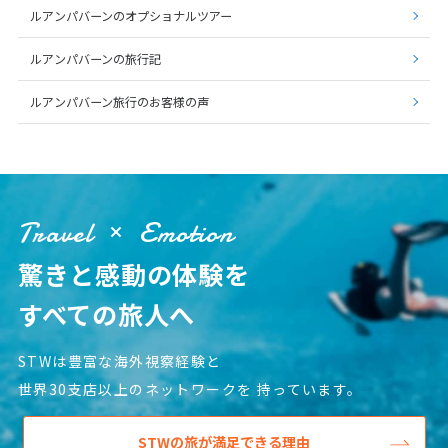
ルアンパバーンのオプショナルツアー
6
6月未定
ルアンパバーンの旅行記
2027年
月
ルアンパバーン旅行のお客様の声
1
2
3
4
5
6
7
8
9
10
11
12
13
14
15
16
17
18
19
20
21
22
23
24
25
26
Travel
Emotion
27
28
29
30
驚きと感動の体験を
7
7月未定
すべての旅人へ
2027年
月
1
2
3
STWは豊富な海外視察経験と
4
5
6
7
8
9
10
世界30支店以上のネットワークを
持っています。
11
12
13
14
15
16
17
STWの旅が満足できる理由
18
19
20
21
22
23
24