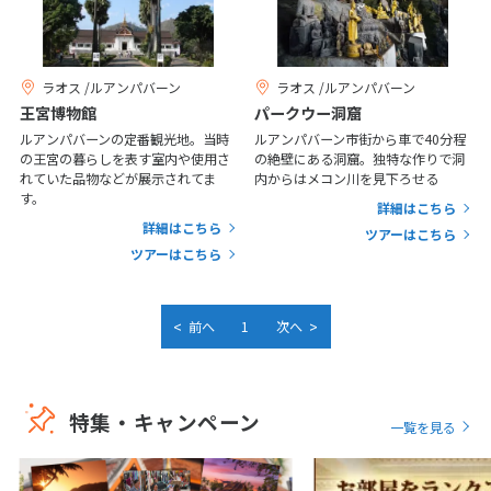
20
21
22
23
24
25
26
27
28
29
30
31
ラオス /ルアンパバーン
ラオス /ルアンパバーン
王宮博物館
パークウー洞窟
1
1月未定
2027年
月
ルアンパバーンの定番観光地。当時
ルアンパバーン市街から車で40分程
の王宮の暮らしを表す室内や使用さ
の絶壁にある洞窟。独特な作りで洞
1
2
れていた品物などが展示されてま
内からはメコン川を見下ろせる
す。
詳細はこちら
3
4
5
6
7
8
9
詳細はこちら
ツアーはこちら
10
11
12
13
14
15
16
ツアーはこちら
17
18
19
20
21
22
23
24
25
26
27
28
29
30
<
>
前へ
1
次へ
31
特集・キャンペーン
2
一覧を見る
2月未定
2027年
月
1
2
3
4
5
6