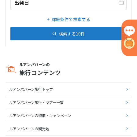
出発日
1
2
3
4
5
6
7
8
9
10
詳細条件で検索する
11
12
13
14
15
16
17
検索する
10
件
18
19
20
21
22
23
24
25
26
27
28
29
30
ルアンパバーンの
5
5月未定
旅行コンテンツ
2027年
月
1
ルアンパバーン旅行トップ
2
3
4
5
6
7
8
ルアンパバーン旅行・ツアー一覧
9
10
11
12
13
14
15
16
17
18
19
20
21
22
ルアンパバーンの特集・キャンペーン
23
24
25
26
27
28
29
ルアンパバーンの観光地
30
31