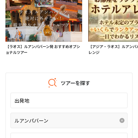
7
8
9
10
11
12
13
14
15
16
17
18
19
20
21
22
23
24
25
26
27
28
【ラオス】ルアンパバーン発 おすすめオプシ
【アジア・ラオス】ルアンパ
ョナルツアー
レンジ
3
3月未定
2027年
月
1
2
3
4
5
6
7
8
9
10
11
12
13
ツアーを探す
14
15
16
17
18
19
20
出発地
21
22
23
24
25
26
27
28
29
30
31
ルアンパバーン
4
4月未定
2027年
月