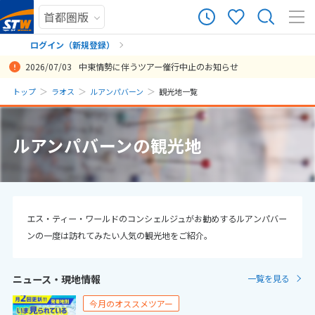
10
ツアー件数
件
ログイン（新規登録）
2026/07/03
中東情勢に伴うツアー催行中止のお知らせ
× カレンダーを閉じる
まだ履歴がありません
トップ
ラオス
ルアンパバーン
観光地一覧
日
月
火
水
木
金
土
まだ登録がありません
8
ルアンパバーンの観光地
8月未定
2026年
月
1
2
3
4
5
6
7
8
9
10
11
12
13
14
15
エス・ティー・ワールドのコンシェルジュがお勧めするルアンパバー
ンの一度は訪れてみたい人気の観光地をご紹介。
16
17
18
19
20
21
22
23
24
25
26
27
28
29
ニュース・現地情報
一覧を見る
30
31
今月のオススメツアー