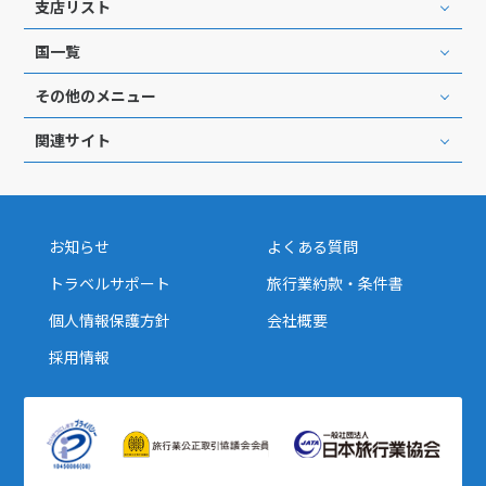
支店リスト
1
2
3
4
5
6
国一覧
7
8
9
10
11
12
13
14
15
16
17
18
19
20
その他のメニュー
21
22
23
24
25
26
27
関連サイト
28
29
30
12
12月未定
2027年
月
お知らせ
よくある質問
トラベルサポート
旅行業約款・条件書
1
2
3
4
5
6
7
8
9
10
11
個人情報保護方針
会社概要
12
13
14
15
16
17
18
採用情報
19
20
21
22
23
24
25
26
27
28
29
30
31