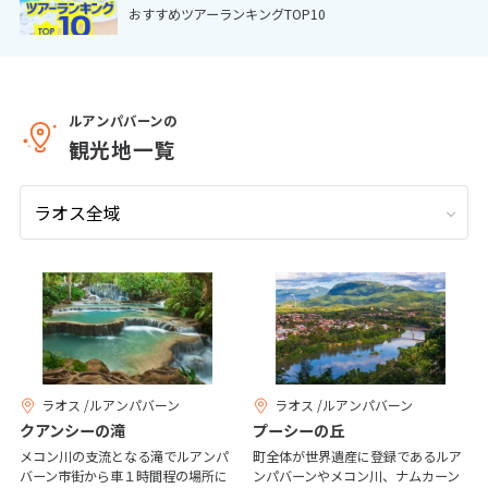
おすすめツアーランキングTOP10
9
9月未定
2026年
月
1
2
3
4
5
6
7
8
9
10
11
12
ルアンパバーンの
観光地一覧
13
14
15
16
17
18
19
20
21
22
23
24
25
26
27
28
29
30
10
10月未定
2026年
月
1
2
3
4
5
6
7
8
9
10
ラオス /ルアンパバーン
ラオス /ルアンパバーン
11
12
13
14
15
16
17
クアンシーの滝
プーシーの丘
18
19
20
21
22
23
24
メコン川の支流となる滝でルアンパ
町全体が世界遺産に登録であるルア
バーン市街から車１時間程の場所に
ンパバーンやメコン川、ナムカーン