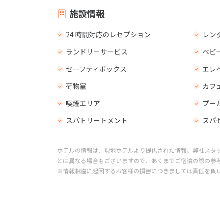
施設情報
24 時間対応のレセプション
レン
ランドリーサービス
ベビ
セーフティボックス
エレ
荷物室
カフ
喫煙エリア
プー
スパトリートメント
スパ
ホテルの情報は、現地ホテルより提供された情報、弊社スタ
とは異なる場合もございますので、あくまでご宿泊の際の参
※情報相違に起因するお客様の損害につきましては責任を負