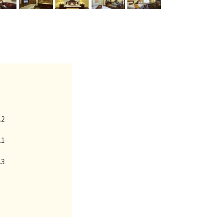
.2
.1
.3