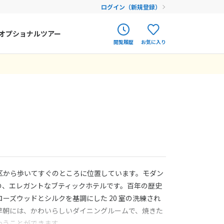
ログイン（新規登録）
オプショナルツアー
閲覧履歴
お気に入り
ク
ポルトガル
春旅
オランダ
アイルランド
まだ履歴がありません
まだ登録がありません
ハンガリー
フィンランド
エストニア
区から歩いてすぐのところに位置しています。モダン
クロアチア
の、エレガントなブティックホテルです。百年の歴史
ーズウッドとシルクを基調にした 20 室の洗練され
ルーマニア
早朝には、かわいらしいダイニングルームで、焼きた
フェロー諸島
わうことができます。