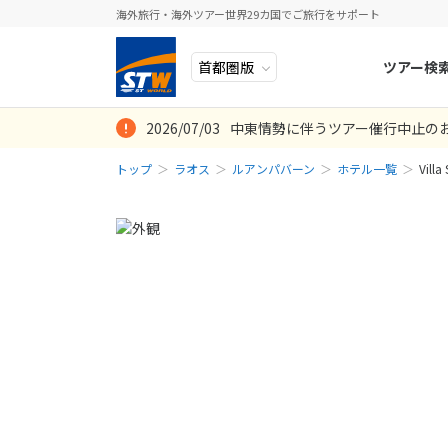
海外旅行・海外ツアー世界29カ国でご旅行をサポート
ツアー検
2026/07/03
中東情勢に伴うツアー催行中止の
ヨーロッパ
人気のテーマ
イタリア
秋旅
トップ
ラオス
ルアンパバーン
ホテル一覧
Villa
中近東・トルコ
お得な旅
ドイツ
年末年始
アフリカ
誰と行く？
ベルギー
アジア
目的
スイス
ロシア・中央アジア
ポーランド
アメリカ・カナダ
スウェーデ
中南米・カリブ海
ラトビア
モルディブ・他インド洋
スロヴェニ
太平洋地域
北マケドニ