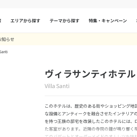
索
エリアから探す
テーマから探す
特集・キャンペーン
お知らせ
マルタ
冬旅
スペイン
ゴールデンウィー
 Santi
フランス
夏旅
モナコ
ルクセンブルク
イギリス
ヴィラサンティホテル
チェコ
オーストリア
Villa Santi
スロヴァキア
アイスランド
ン
デンマーク
ノルウェー
このホテルは、歴史のある街やショッピング地
リトアニア
ギリシャ
な設備とアンティークを融合させたインテリア
を持つ王族の邸宅を改装したこのホテルには、ロ
ア
モンテネグロ
ブルガリア
た客室があります。近隣の寺院の鐘が鳴り響く
ア
ボスニア・ヘルツェゴビナ
セルビア
てのバゲットとオーダーメイドのオムレツを味