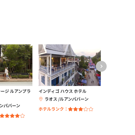
テージ ルアンプラ
インディゴ ハウス ホテル
Luang Praban
ラオス /ルアンパバーン
ラオス /ル
アンパバーン
ホテルランク：
ホテルランク