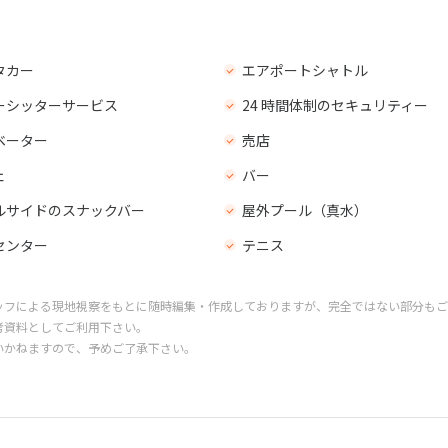
タカー
エアポートシャトル
ーシッターサービス
24 時間体制のセキュリティー
ベーター
売店
ェ
バー
ルサイドのスナックバー
屋外プール（真水）
センター
テニス
ッフによる現地視察をもとに随時編集・作成しておりますが、完全ではない部分もご
考資料としてご利用下さい。
いかねますので、予めご了承下さい。