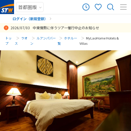
ログイン（新規登録）
2026/07/03
中東情勢に伴うツアー催行中止のお知らせ
まだ履歴がありません
トッ
ラオ
ルアンパバー
ホテル一
MyLaoHome Hotels &
プ
ス
ン
覧
Villas
まだ登録がありません