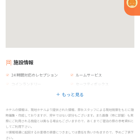
施設情報
24 時間対応のレセプション
ルームサービス
コインランドリー
セーフティボックス
もっと見る
ホテルの情報は、現地ホテルより提供された情報、弊社スタッフによる現地視察をもとに随
時編集・作成しておりますが、完全ではない部分もございます。また画像（特に部屋）も実
際にご利用される施設とは異なる場合もございますので、あくまでご宿泊の際の参考資料と
してご利用下さい。
※情報相違に起因するお客様の損害につきましては責任を負いかねますので、予めご了承下
さい。