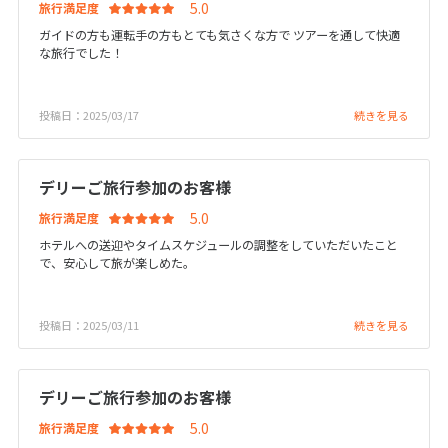
旅行満足度
1
2
3
ガイドの方も運転手の方もとても気さくな方で ツアーを通して快適
な旅行でした！
4
5
6
7
8
9
10
11
12
13
14
15
16
17
投稿日：2025/03/17
続きを見る
18
19
20
21
22
23
24
25
26
27
28
29
30
デリーご旅行参加のお客様
旅行満足度
5
5月未定
2027年
月
ホテルへの送迎やタイムスケジュールの調整をしていただいたこと
で、安心して旅が楽しめた。
1
2
3
4
5
6
7
8
投稿日：2025/03/11
続きを見る
9
10
11
12
13
14
15
16
17
18
19
20
21
22
デリーご旅行参加のお客様
23
24
25
26
27
28
29
旅行満足度
30
31