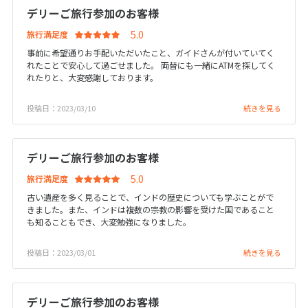
27
28
29
デリーご旅行参加のお客様
旅行満足度
事前に希望通りお手配いただいたこと、ガイドさんが付いていてく
3
3月未定
2028年
月
れたことで安心して過ごせました。 両替にも一緒にATMを探してく
れたりと、大変感謝しております。
1
2
3
4
投稿日：2023/03/10
続きを見る
5
6
7
8
9
10
11
12
13
14
15
16
17
18
デリーご旅行参加のお客様
19
20
21
22
23
24
25
旅行満足度
26
27
28
29
30
31
古い遺産を多く見ることで、インドの歴史についても学ぶことがで
きました。また、インドは複数の宗教の影響を受けた国であること
も知ることもでき、大変勉強になりました。
4
4月未定
2028年
月
投稿日：2023/03/01
続きを見る
1
2
3
4
5
6
7
8
デリーご旅行参加のお客様
9
10
11
12
13
14
15