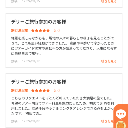
投稿日：2024/02/15
続きを見る
1
2
3
4
5
6
7
8
9
10
11
12
13
デリーご旅行参加のお客様
14
15
16
17
18
19
20
旅行満足度
21
22
23
24
25
26
27
絶景を楽しみながらも、現地の人々の暮らしの様子も見ることがで
28
29
30
きて、とても良い経験ができました。 腹痛や車酔いで辛かったとき
にツアーガイドの方や運転手の方が気遣ってくださり、大事にならず
に最終日まで旅行...
12
投稿日：2024/02/12
続きを見る
12月未定
2027年
月
1
2
3
4
デリーご旅行参加のお客様
5
6
7
8
9
10
11
旅行満足度
12
13
14
15
16
17
18
こちらのリクエストをほとんど叶えていただき大満足の旅でした。
19
20
21
22
23
24
25
希望のツアー内容でツアー料金も魅力だったため、初めてSTWを利
用しました。交通手段やホテルランクをアレンジできる点もよかっ
26
27
28
29
30
31
たです。 初めての...
投稿日：2024/02/02
続きを見る