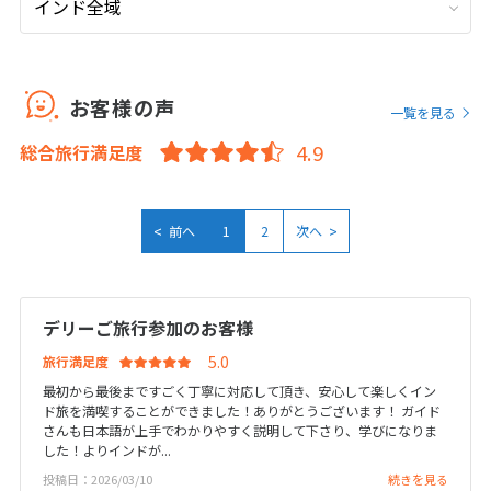
9
9月未定
2026年
月
1
2
3
4
5
お客様の声
一覧を見る
6
7
8
9
10
11
12
総合旅行満足度
13
14
15
16
17
18
19
20
21
22
23
24
25
26
27
28
29
30
<
>
前へ
1
2
次へ
10
10月未定
2026年
月
デリーご旅行参加のお客様
1
2
3
旅行満足度
4
5
6
7
8
9
10
最初から最後まですごく丁寧に対応して頂き、安心して楽しくイン
ド旅を満喫することができました！ありがとうございます！ ガイド
11
12
13
14
15
16
17
さんも日本語が上手でわかりやすく説明して下さり、学びになりま
した！よりインドが...
18
19
20
21
22
23
24
投稿日：2026/03/10
続きを見る