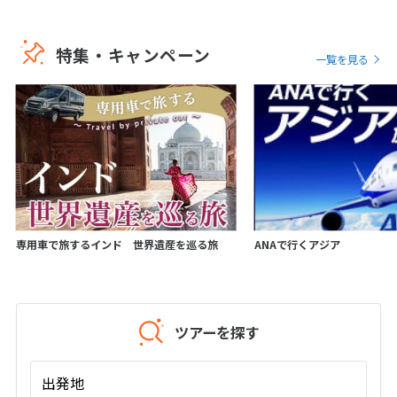
1
2
3
4
5
6
7
8
9
10
特集・キャンペーン
11
12
13
14
15
16
一覧を見る
17
18
19
20
21
22
23
24
25
26
27
28
29
30
7
7月未定
2028年
月
1
専用車で旅するインド 世界遺産を巡る旅
ANAで行くアジア
2
3
4
5
6
7
8
9
10
11
12
13
14
15
16
17
18
19
20
21
22
ツアーを探す
23
24
25
26
27
28
29
30
31
出発地