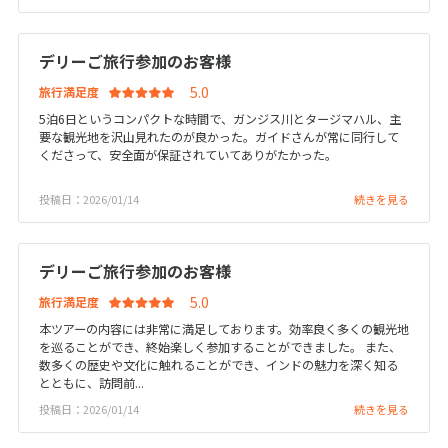
25
26
27
28
29
30
31
デリーご旅行参加のお客様
11
11月未定
2026年
月
旅行満足度
1
2
3
4
5
6
7
5泊6日というコンパクトな時間で、ガンジス川とタージマハル、主
要な観光地を沢山見れたのが良かった。ガイドさんが常に同行して
8
9
10
11
12
13
14
くださって、安全面が保証されていてありがたかった。
15
16
17
18
19
20
21
投稿日：2026/01/14
続きを見る
22
23
24
25
26
27
28
29
30
デリーご旅行参加のお客様
旅行満足度
12
12月未定
2026年
月
本ツアーの内容には非常に満足しております。効率良く多くの観光地
を巡ることができ、終始楽しく参加することができました。 また、
1
2
3
4
5
数多くの歴史や文化に触れることができ、インドの魅力を深く知る
とともに、訪問前...
6
7
8
9
10
11
12
投稿日：2026/01/14
続きを見る
13
14
15
16
17
18
19