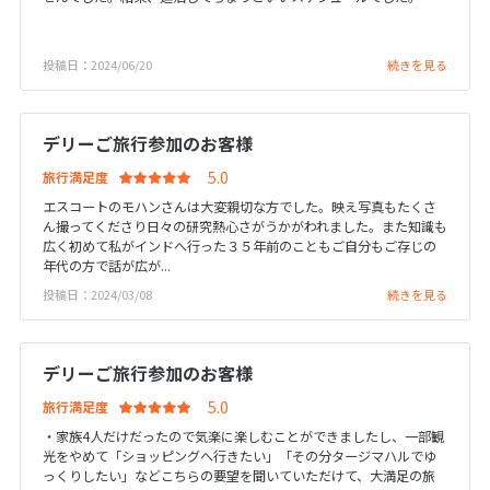
25
26
27
28
29
30
31
投稿日：2024/06/20
続きを見る
8
8月未定
2027年
月
デリーご旅行参加のお客様
1
2
3
4
5
6
7
旅行満足度
8
9
10
11
12
13
14
エスコートのモハンさんは大変親切な方でした。映え写真もたくさ
ん撮ってくださり日々の研究熱心さがうかがわれました。また知識も
15
16
17
18
19
20
21
広く初めて私がインドへ行った３５年前のこともご自分もご存じの
22
23
24
25
26
27
28
年代の方で話が広が...
投稿日：2024/03/08
続きを見る
29
30
31
デリーご旅行参加のお客様
9
9月未定
2027年
月
旅行満足度
1
2
3
4
・家族4人だけだったので気楽に楽しむことができましたし、一部観
光をやめて「ショッピングへ行きたい」「その分タージマハルでゆ
5
6
7
8
9
10
11
っくりしたい」などこちらの要望を聞いていただけて、大満足の旅