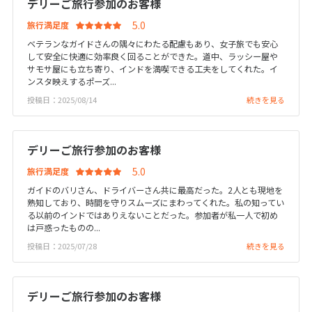
デリーご旅行参加のお客様
7
8
9
10
11
12
13
旅行満足度
14
15
16
17
18
19
20
ベテランなガイドさんの隅々にわたる配慮もあり、女子旅でも安心
して安全に快適に効率良く回ることができた。道中、ラッシー屋や
21
22
23
24
25
26
27
サモサ屋にも立ち寄り、インドを満喫できる工夫をしてくれた。イ
28
ンスタ映えするポーズ...
投稿日：2025/08/14
続きを見る
3
3月未定
2027年
月
デリーご旅行参加のお客様
1
2
3
4
5
6
旅行満足度
7
8
9
10
11
12
13
ガイドのバリさん、ドライバーさん共に最高だった。2人とも現地を
熟知しており、時間を守りスムーズにまわってくれた。私の知ってい
14
15
16
17
18
19
20
る以前のインドではありえないことだった。参加者が私一人で初め
は戸惑ったものの...
21
22
23
24
25
26
27
投稿日：2025/07/28
続きを見る
28
29
30
31
デリーご旅行参加のお客様
4
4月未定
2027年
月