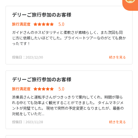
1
1月未定
2028年
月
デリーご旅行参加のお客様
1
旅行満足度
2
3
4
5
6
7
8
ガイドさんのホスピタリティと柔軟さが素晴らしく、また次回も同
9
10
11
12
13
14
15
じ方に依頼したいほどでした。プライベートツアーなのがとても良か
ったです！
16
17
18
19
20
21
22
投稿日：2023/12/30
23
24
25
26
27
28
続きを見る
29
30
31
デリーご旅行参加のお客様
2
旅行満足度
2月未定
2028年
月
添乗員さんと運転手さんがつきっきりで案内してくれ、時間が限ら
れる中とても効率よく観光することができました。 タイムマネジメ
1
2
3
4
5
ントが完璧でした。 現地で突然の予定変更となりましたが、最善の
6
7
8
9
10
11
12
対処をしていただ...
投稿日：2023/11/28
続きを見る
13
14
15
16
17
18
19
20
21
22
23
24
25
26