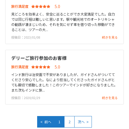
旅行満足度
16
17
18
19
20
21
22
見どころを効率よく、安全に巡ることができ大変満足でした。自力
23
24
25
26
27
28
29
では同じ行程は難しいと思います。駅や観光地でのオートリキシャ
の勧誘が凄まじいため、それを気にせず車を借り切った移動ができ
30
ることは、ツアーの大...
投稿日：2023/01/08
続きを見る
5
5月未定
2028年
月
デリーご旅行参加のお客様
1
2
3
4
5
6
旅行満足度
7
8
9
10
11
12
13
インド旅行は治安面で不安がありましたが、ガイドさんがついてて
14
15
16
17
18
19
20
くださり安心でした。なにより担当してくださったガイドさんがと
ても親切で感動しました！このツアーでインドが好きになりました。
21
22
23
24
25
26
27
また次もインドに旅...
28
29
30
31
投稿日：2020/02/29
続きを見る
6
6月未定
2028年
月
<
>
前へ
1
2
次へ