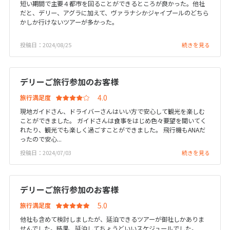
短い期間で主要４都市を回ることができるところが良かった。他社
だと、デリー、アグラに加えて、ヴァラナシかジャイプールのどちら
かしか行けないツアーが多かった。
6
6月未定
2027年
月
投稿日：2024/08/25
続きを見る
1
2
3
4
5
6
7
8
9
10
11
12
デリーご旅行参加のお客様
13
14
15
16
17
18
19
旅行満足度
20
21
22
23
24
25
26
現地ガイドさん、ドライバーさんはいい方で安心して観光を楽しむ
27
28
29
30
ことができました。 ガイドさんは食事をはじめ色々要望を聞いてく
れたり、観光でも楽しく過ごすことができました。 飛行機もANAだ
ったので安心...
投稿日：2024/07/03
7
続きを見る
7月未定
2027年
月
1
2
3
デリーご旅行参加のお客様
4
5
6
7
8
9
10
旅行満足度
11
12
13
14
15
16
17
他社も含めて検討しましたが、延泊できるツアーが御社しかありま
18
19
20
21
22
23
24
せんでした。結果、延泊してちょうどいいスケジュールでした。