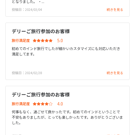
となりました。 ・...
12
13
14
15
16
17
18
投稿日：2024/03/04
続きを見る
19
20
21
22
23
24
25
26
27
28
29
30
デリーご旅行参加のお客様
旅行満足度
10
10月未定
2027年
月
初めてのインド旅行でしたが細かいカスタマイズにも対応いただき
満足してます。
1
2
3
4
5
6
7
8
9
投稿日：2024/02/28
続きを見る
10
11
12
13
14
15
16
17
18
19
20
21
22
23
デリーご旅行参加のお客様
24
25
26
27
28
29
30
旅行満足度
31
何事もなく、過ごせて良かったです。初めてのインドということで
不安もありましたが、とっても楽しかったです。ありがとうございま
した。
11
11月未定
2027年
月