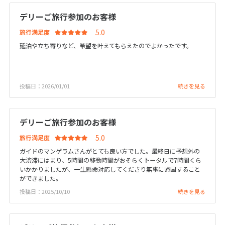
20
21
22
23
24
25
26
デリーご旅行参加のお客様
27
28
29
30
31
旅行満足度
延泊や立ち寄りなど、希望を叶えてもらえたのでよかったです。
1
1月未定
2027年
月
1
2
投稿日：2026/01/01
続きを見る
3
4
5
6
7
8
9
10
11
12
13
14
15
16
デリーご旅行参加のお客様
17
18
19
20
21
22
23
旅行満足度
24
25
26
27
28
29
30
ガイドのマンゲラムさんがとても良い方でした。最終日に予想外の
31
大渋滞にはまり、5時間の移動時間がおそらくトータルで7時間くら
いかかりましたが、一生懸命対応してくださり無事に帰国すること
ができました。
投稿日：2025/10/10
続きを見る
2
2月未定
2027年
月
1
2
3
4
5
6