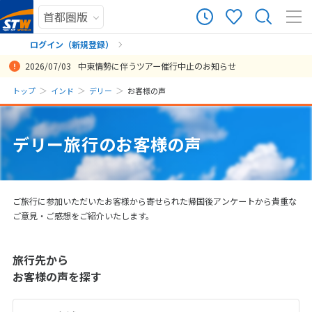
566
ツアー件数
件
ログイン（新規登録）
2026/07/03
中東情勢に伴うツアー催行中止のお知らせ
× カレンダーを閉じる
まだ履歴がありません
トップ
インド
デリー
お客様の声
最初から最後まですごく丁寧に対応して頂き、安心して楽しくインド
5泊6日というコンパクトな時間で、ガンジス川とタージマハル、主要
本ツアーの内容には非常に満足しております。効率良く多くの観光地
延泊や立ち寄りなど、希望を叶えてもらえたのでよかったです。
ガイドのマンゲラムさんがとても良い方でした。最終日に予想外の大
ベテランなガイドさんの隅々にわたる配慮もあり、女子旅でも安心し
ガイドのバリさん、ドライバーさん共に最高だった。2人とも現地を
ガイドの方も運転手の方もとても気さくな方で ツアーを通して快適な
ホテルへの送迎やタイムスケジュールの調整をしていただいたこと
短い期間で主要４都市を回ることができるところが良かった。他社だ
現地ガイドさん、ドライバーさんはいい方で安心して観光を楽しむこ
他社も含めて検討しましたが、延泊できるツアーが御社しかありませ
エスコートのモハンさんは大変親切な方でした。映え写真もたくさん
・家族4人だけだったので気楽に楽しむことができましたし、一部観
初めてのインド旅行でしたが細かいカスタマイズにも対応いただき満
何事もなく、過ごせて良かったです。初めてのインドということで不
絶景を楽しみながらも、現地の人々の暮らしの様子も見ることができ
こちらのリクエストをほとんど叶えていただき大満足の旅でした。希
ガイドさんのホスピタリティと柔軟さが素晴らしく、また次回も同じ
添乗員さんと運転手さんがつきっきりで案内してくれ、時間が限られ
事前に希望通りお手配いただいたこと、ガイドさんが付いていてくれ
古い遺産を多く見ることで、インドの歴史についても学ぶことができ
見どころを効率よく、安全に巡ることができ大変満足でした。自力で
インド旅行は治安面で不安がありましたが、ガイドさんがついててく
日
月
火
水
木
金
土
旅を満喫することができました！ありがとうございます！ ガイドさん
な観光地を沢山見れたのが良かった。ガイドさんが常に同行してくだ
を巡ることができ、終始楽しく参加することができました。 また、数
渋滞にはまり、5時間の移動時間がおそらくトータルで7時間くらいか
て安全に快適に効率良く回ることができた。道中、ラッシー屋やサモ
熟知しており、時間を守りスムーズにまわってくれた。私の知ってい
旅行でした！
で、安心して旅が楽しめた。
と、デリー、アグラに加えて、ヴァラナシかジャイプールのどちらか
とができました。 ガイドさんは食事をはじめ色々要望を聞いてくれた
んでした。結果、延泊してちょうどいいスケジュールでした。
撮ってくださり日々の研究熱心さがうかがわれました。また知識も広
光をやめて「ショッピングへ行きたい」「その分タージマハルでゆっ
足してます。
安もありましたが、とっても楽しかったです。ありがとうございまし
て、とても良い経験ができました。 腹痛や車酔いで辛かったときにツ
望のツアー内容でツアー料金も魅力だったため、初めてSTWを利用し
方に依頼したいほどでした。プライベートツアーなのがとても良かっ
る中とても効率よく観光することができました。 タイムマネジメント
たことで安心して過ごせました。 両替にも一緒にATMを探してくれた
ました。また、インドは複数の宗教の影響を受けた国であることも知
は同じ行程は難しいと思います。駅や観光地でのオートリキシャの勧
ださり安心でした。なにより担当してくださったガイドさんがとても
まだ登録がありません
投稿日：2026/01/01
も日本語が上手でわかりやすく説明して下さり、学びになりました！
さって、安全面が保証されていてありがたかった。
多くの歴史や文化に触れることができ、インドの魅力を深く知るとと
かりましたが、一生懸命対応してくださり無事に帰国することができ
サ屋にも立ち寄り、インドを満喫できる工夫をしてくれた。インスタ
る以前のインドではありえないことだった。参加者が私一人で初めは
しか行けないツアーが多かった。
り、観光でも楽しく過ごすことができました。 飛行機もANAだったの
く初めて私がインドへ行った３５年前のこともご自分もご存じの年代
くりしたい」などこちらの要望を聞いていただけて、大満足の旅とな
た。
アーガイドの方や運転手の方が気遣ってくださり、大事にならずに最
ました。交通手段やホテルランクをアレンジできる点もよかったで
たです！
が完璧でした。 現地で突然の予定変更となりましたが、最善の対処を
りと、大変感謝しております。
ることもでき、大変勉強になりました。
誘が凄まじいため、それを気にせず車を借り切った移動ができること
親切で感動しました！このツアーでインドが好きになりました。また
8
デリー旅行のお客様の声
投稿日：2025/03/17
投稿日：2025/03/11
投稿日：2024/06/20
投稿日：2024/02/28
8月未定
2026年
月
よりインドが好きになりました！ すごく素敵なサービスでした！また
もに、訪問前のイメージを良い意味で覆されました。
ました。
映えするポーズでたくさん写真を撮ってもらえた。詰め詰めの日程感
戸惑ったものの、アーユールベーダやワンピースの仕立て等、時間を
で安心して利用できました。
の方で話が広がりました。 寝台車移動で日常と違う経験ができ良かっ
りました。 ・移動が多かったですが、1日完全フリーの時間を入れた
終日まで旅行を楽しむことができました。
す。 初めてのインド旅行は不安も大きかったですが、経験豊富な現地
していただきありがとうございました。おかげでインドを楽しむこと
は、ツアーの大きな利点です。参加して本当によかったです。 お土産
次もインドに旅行したいです。
投稿日：2026/01/14
投稿日：2024/08/25
投稿日：2024/02/15
投稿日：2023/12/30
投稿日：2023/03/10
投稿日：2023/03/01
利用したいです！
もあったが、せっかくインドに行ったのだからこれくらいでちょうど
自由に使えてとてもよかった。また参加したいし、インドが好きな友
たです。寝台車に乗る場合はスーツケースを寝ている間に持っていか
ことでリフレッシュにもなり身体が楽でした。 ・連れて行っていただ
ガイドさんの引率のおかげでトラブルなく安全で、毎日安心して過ご
ができました！
店については、悪い店はありませんでしたが、ツアーの価格感に比べ
投稿日：2026/01/14
投稿日：2025/10/10
投稿日：2024/07/03
投稿日：2024/02/12
投稿日：2020/02/29
1
良い。移動車も贅沢で快適。サリーのレンタルや象乗り体験も良い思
人にはぜひお勧めしたい。
れないようにチェーンがあればよいと思いました。 そしてSTWのスタ
いたどのレストランも美味しかったです。 ・
すことができました。 難聴があるのでコミュニケーション面で配慮い
るとやや高いかな？と感じる店が続いたと思います。（ツアー自体、
投稿日：2026/03/10
投稿日：2023/11/28
い出になった。説明付きで世界遺産を巡り、インドが想像していたよ
ッフ様初めから終わりまでありがとうございました。楽しい楽しい経
ただけたことも大変助かりました。 また旅行の際には利用したいと思
飛行機がエコノミークラスかつ国内列車移動などで比較的お手頃だと
2
3
4
5
6
7
8
投稿日：2025/07/28
投稿日：2024/03/04
ご旅行に参加いただいたお客様から寄せられた帰国後アンケートから貴重な
りも深い歴史や文化に溢れる魅力的な国だと感じられた。おかげさま
験できました。
っています。 素敵な旅をありがとうございました。
思うのですが、お土産店は数万円の価格帯だったため）
9
10
11
12
13
14
15
ご意見・ご感想をご紹介いたします。
でもう一回インド行きたいと思った。
投稿日：2024/03/08
投稿日：2024/02/02
投稿日：2023/01/08
16
17
18
19
20
21
22
投稿日：2025/08/14
旅行先から
23
24
25
26
27
28
29
お客様の声を探す
30
31