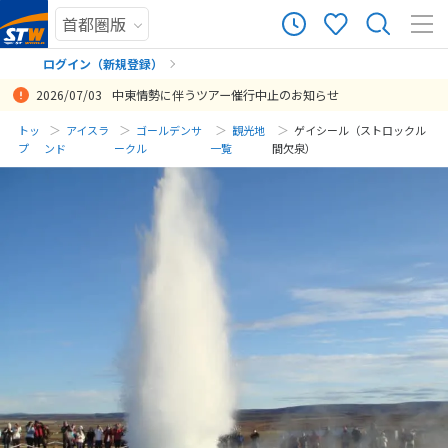
ログイン（新規登録）
2026/07/03
中東情勢に伴うツアー催行中止のお知らせ
まだ履歴がありません
トッ
アイスラ
ゴールデンサ
観光地
ゲイシール（ストロックル
プ
ンド
ークル
一覧
間欠泉）
まだ登録がありません