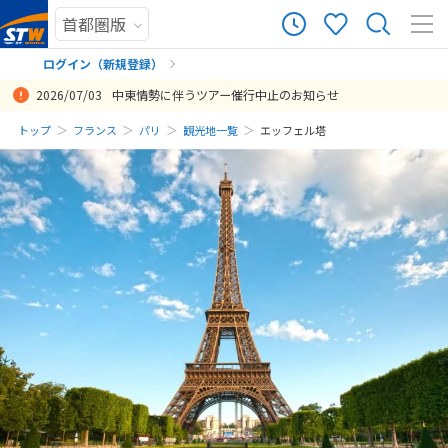
ログイン（新規登録）
2026/07/03
中東情勢に伴うツアー催行中止のお知らせ
まだ履歴がありません
トップ
フランス
パリ
観光地一覧
エッフェル塔
まだ登録がありません