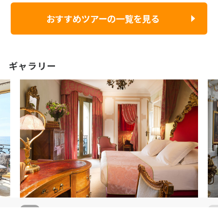
利なビジネス施設やサービスを提供しています。 顧客は施設のレストランで
その味覚を満足させることができます。 美食家は、この宿泊施設に宿泊して
おすすめツアーの一覧を見る
いるすべてのゲストの舌を満足させる最高の料理を満喫できます。このよう
なサービスには料金がかかる場合があります。
ギャラリー
4
/
5