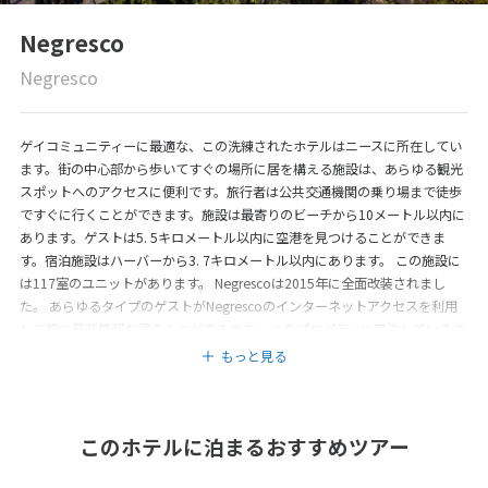
Negresco
Negresco
ゲイコミュニティーに最適な、この洗練されたホテルはニースに所在してい
ます。街の中心部から歩いてすぐの場所に居を構える施設は、あらゆる観光
スポットへのアクセスに便利です。旅行者は公共交通機関の乗り場まで徒歩
ですぐに行くことができます。施設は最寄りのビーチから10メートル以内に
あります。ゲストは5. 5キロメートル以内に空港を見つけることができま
す。宿泊施設はハーバーから3. 7キロメートル以内にあります。 この施設に
は117室のユニットがあります。 Negrescoは2015年に全面改装されまし
た。 あらゆるタイプのゲストがNegrescoのインターネットアクセスを利用
して常に最新情報を得ることができます。 このプロパティに宿泊しているす
べてのゲストは24 時間対応のレセプションを利用でき、便利です。お子様用
もっと見る
にエキストラベッドを提供できるベッドルームタイプもいくつかあります。
体の不自由なゲストに対応したこの宿泊施設では、すべての公共エリアとバ
スルームにおいて車椅子の利用が可能です。大型および小型のペットを
このホテルに泊まるおすすめツアー
Negrescoへ同伴できます。この施設は駐車場と車庫を備えています。この
Negrescoに滞在しているゲストにはシャトルサービスを提供しています。便