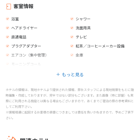
外貨両替所
クローク
客室情報
エレベーター
売店
浴室
シャワー
テラス
ジム
ヘアドライヤー
洗面用具
新聞
荷物室
直通電話
テレビ
プライベートビーチエリア
カフェ
プラグアダプター
紅茶／コーヒーメーカー設備
バー
レストラン
エアコン（集中管理）
金庫
禁煙エリア
パラソル
モーニングコール
フィットネス
もっと見る
ホテルの情報は、現地ホテルより提供された情報、弊社スタッフによる現地視察をもとに随
時編集・作成しておりますが、完全ではない部分もございます。また画像（特に部屋）も実
際にご利用される施設とは異なる場合もございますので、あくまでご宿泊の際の参考資料と
してご利用下さい。
※情報相違に起因するお客様の損害につきましては責任を負いかねますので、予めご了承下
さい。