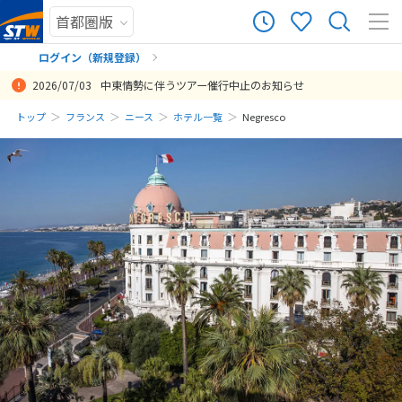
ログイン（新規登録）
2026/07/03
中東情勢に伴うツアー催行中止のお知らせ
まだ履歴がありません
トップ
フランス
ニース
ホテル一覧
Negresco
まだ登録がありません