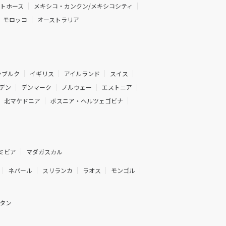
イトホース
メキシコ・カンクン/メキシコシティ
モロッコ
オーストラリア
ンブルク
イギリス
アイルランド
スイス
デン
デンマーク
ノルウェー
エストニア
北マケドニア
ボスニア・ヘルツェゴビナ
ミビア
マダガスカル
ネパール
スリランカ
ラオス
モンゴル
タン