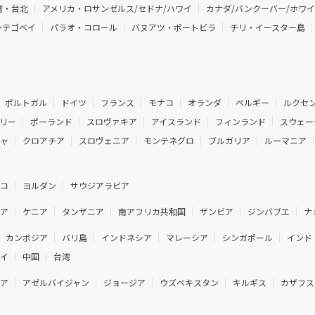
湾・台北
アメリカ・ロサンゼルス/セドナ/ハワイ
カナダ/バンクーバー/ホワ
ンテゴベイ
パラオ・コロール
バヌアツ・ポートビラ
チリ・イースター島
ポルトガル
ドイツ
フランス
モナコ
オランダ
ベルギー
ルクセ
リー
ポーランド
スロヴァキア
アイスランド
フィンランド
スウェー
シャ
クロアチア
スロヴェニア
モンテネグロ
ブルガリア
ルーマニア
ルコ
ヨルダン
サウジアラビア
ジア
ケニア
タンザニア
南アフリカ共和国
ザンビア
ジンバブエ
ナ
カンボジア
バリ島
インドネシア
マレーシア
シンガポール
インド
ネイ
中国
台湾
ニア
アゼルバイジャン
ジョージア
ウズベキスタン
キルギス
カザフス