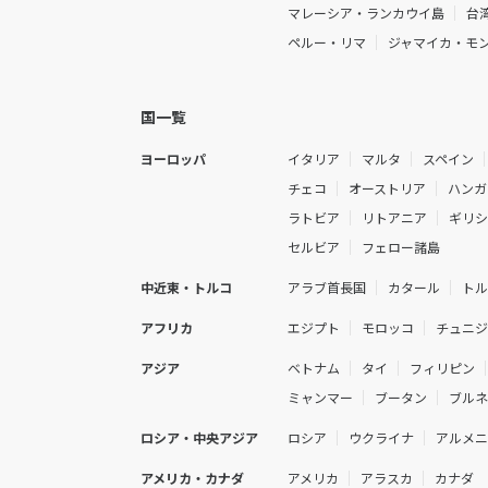
マレーシア・ランカウイ島
台
ペルー・リマ
ジャマイカ・モ
国一覧
ヨーロッパ
イタリア
マルタ
スペイン
チェコ
オーストリア
ハンガ
ラトビア
リトアニア
ギリ
セルビア
フェロー諸島
中近東・トルコ
アラブ首長国
カタール
ト
アフリカ
エジプト
モロッコ
チュニ
アジア
ベトナム
タイ
フィリピン
ミャンマー
ブータン
ブル
ロシア・中央アジア
ロシア
ウクライナ
アルメ
アメリカ・カナダ
アメリカ
アラスカ
カナダ