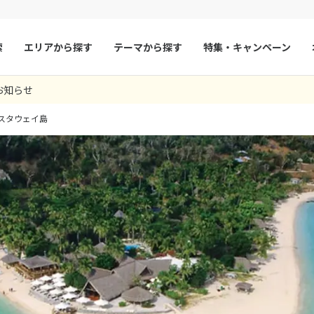
索
エリアから探す
テーマから探す
特集・キャンペーン
お知らせ
マルタ
冬旅
スペイン
ゴールデンウィー
スタウェイ島
フランス
夏旅
モナコ
ルクセンブルク
イギリス
チェコ
オーストリア
スロヴァキア
アイスランド
ン
デンマーク
ノルウェー
リトアニア
ギリシャ
ア
モンテネグロ
ブルガリア
ア
ボスニア・ヘルツェゴビナ
セルビア