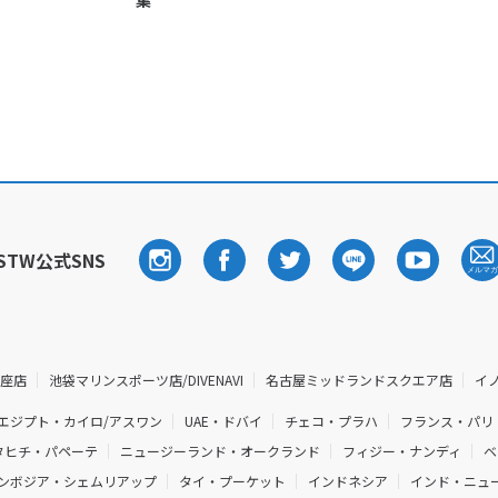
集
STW公式SNS
銀座店
池袋マリンスポーツ店/DIVENAVI
名古屋ミッドランドスクエア店
イ
エジプト・カイロ/アスワン
UAE・ドバイ
チェコ・プラハ
フランス・パリ
タヒチ・パペーテ
ニュージーランド・オークランド
フィジー・ナンディ
ベ
ンボジア・シェムリアップ
タイ・プーケット
インドネシア
インド・ニュー