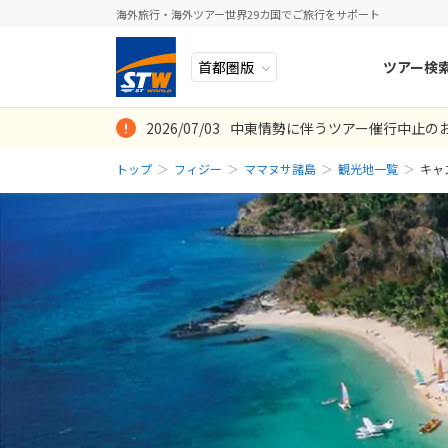
海外旅行・海外ツアー世界29カ国でご旅行をサポート
ツアー検
2026/07/03
中東情勢に伴うツアー催行中止の
ヨーロッパ
人気のテーマ
イタリア
秋旅
トップ
フィジー
ママヌサ諸島
観光地一覧
キャ
中近東・トルコ
お得な旅
ドイツ
年末年始
アフリカ
誰と行く？
ベルギー
アジア
目的
スイス
ロシア・中央アジア
ポーランド
アメリカ・カナダ
スウェーデ
中南米・カリブ海
ラトビア
モルディブ・他インド洋
スロヴェニ
太平洋地域
北マケドニ