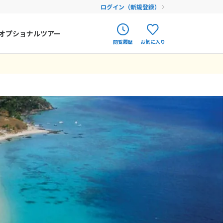
ログイン（新規登録）
オプショナルツアー
閲覧履歴
お気に入り
ク
ポルトガル
春旅
オランダ
アイルランド
まだ履歴がありません
まだ登録がありません
ハンガリー
フィンランド
エストニア
クロアチア
ルーマニア
フェロー諸島