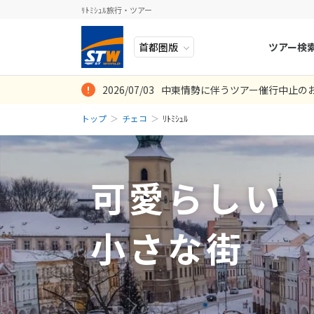
ﾘﾄﾐｼｭﾙ旅行・ツアー
ツアー検
2026/07/03
中東情勢に伴うツアー催行中止の
ヨーロッパ
人気のテーマ
イタリア
秋旅
トップ
チェコ
ﾘﾄﾐｼｭﾙ
中近東・トルコ
お得な旅
ドイツ
年末年始
8
2026年
月
アフリカ
誰と行く？
ベルギー
日
月
アジア
目的
スイス
可愛らしい
ロシア・中央アジア
ポーランド
2
3
アメリカ・カナダ
スウェーデ
9
10
小さな街
中南米・カリブ海
16
17
ラトビア
23
24
モルディブ・他インド洋
スロヴェニ
30
31
太平洋地域
北マケドニ