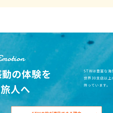
Emotion
感動の体験を
STWは豊富な
世界30支店以
の旅人へ
持っています。