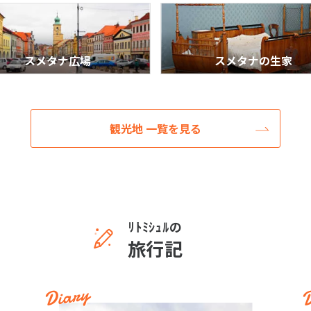
スメタナ広場
スメタナの生家
観光地 一覧を見る
ﾘﾄﾐｼｭﾙの
旅行記
Diary
D