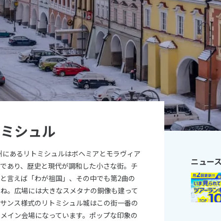
11
10月未定
月
2026年
月
火
水
木
金
土
日
月
火
水
木
1
2
3
1
2
3
4
5
6
7
8
9
10
8
9
10
11
12
13
14
15
16
17
15
16
17
18
19
20
21
22
23
24
22
23
24
25
26
トミシュル
27
28
29
30
31
29
30
ェ州にあるリトミシュルはボヘミアとモラヴィア
ニュー
街であり、歴史と現代が調和した小さな街。チ
と言えば「わが祖国」、その中でも第2曲の
すね。広場には大きなスメタナの銅像も建って
ネサンス様式のリトミシュル城はこの街一番の
のメイン会場になっています。ポップな印象の