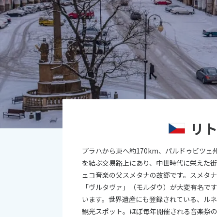
オセアニア
10
ハワイ
2026年
日
月
4
5
11
12
18
19
リ
25
26
プラハから東へ約170km、パルドゥビツ
を結ぶ交易路上にあり、中世時代に栄えた
ェコ音楽の父スメタナの故郷です。スメタナ
「ヴルタヴァ」（モルダウ）が大変有名で
います。世界遺産にも登録されている、ル
観光スポット。ほぼ毎年開催される音楽祭