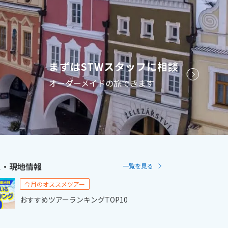
2
11月未定
2月未定
2027年
月
金
土
日
月
火
水
木
金
土
まずはSTWスタッフに相談
6
7
1
2
3
4
5
6
オーダーメイドの旅できます
13
14
7
8
9
10
11
12
13
20
21
14
15
16
17
18
19
20
27
28
21
22
23
24
25
26
27
28
ス・現地情報
一覧を見る
今月のオススメツアー
おすすめツアーランキングTOP10