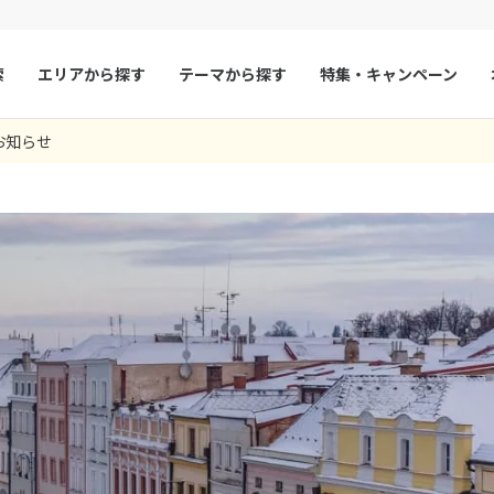
索
エリアから探す
テーマから探す
特集・キャンペーン
0
ツアー件数
件
お知らせ
× カレンダーを閉じる
マルタ
冬旅
スペイン
ゴールデンウィー
フランス
夏旅
モナコ
9
8月未定
2026年
月
ルクセンブルク
イギリス
火
水
木
金
土
日
月
火
水
木
チェコ
オーストリア
1
1
2
3
スロヴァキア
アイスランド
4
5
6
7
8
6
7
8
9
10
ン
11
12
13
デンマーク
14
15
13
14
ノルウェー
15
16
17
18
19
20
21
22
20
21
22
23
24
リトアニア
ギリシャ
25
26
27
28
29
27
28
29
30
ア
モンテネグロ
ブルガリア
ア
ボスニア・ヘルツェゴビナ
セルビア