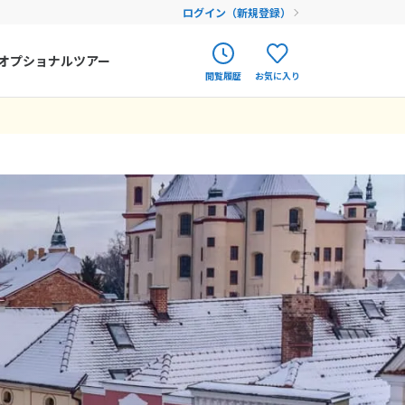
ログイン（新規登録）
オプショナルツアー
閲覧履歴
お気に入り
ク
ポルトガル
春旅
オランダ
12
9月未定
12月未定
2026年
月
アイルランド
まだ履歴がありません
まだ登録がありません
金
土
日
月
火
水
木
金
土
ハンガリー
4
5
1
2
3
4
5
フィンランド
11
12
6
7
8
9
10
11
12
18
19
エストニア
13
14
15
16
17
18
19
25
26
20
21
22
23
24
25
26
クロアチア
27
28
29
30
31
ルーマニア
フェロー諸島