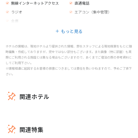
無線インターネットアクセス
直通電話
ラジオ
エアコン（集中管理）
金庫
もっと見る
ホテルの情報は、現地ホテルより提供された情報、弊社スタッフによる現地視察をもとに随
時編集・作成しておりますが、完全ではない部分もございます。また画像（特に部屋）も実
際にご利用される施設とは異なる場合もございますので、あくまでご宿泊の際の参考資料と
してご利用下さい。
※情報相違に起因するお客様の損害につきましては責任を負いかねますので、予めご了承下
さい。
関連ホテル
関連特集