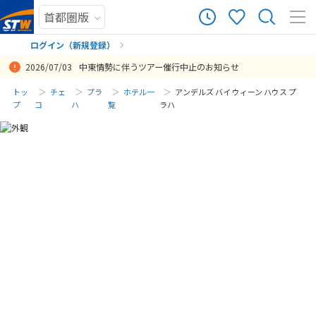
ログイン（新規登録）
2026/07/03
中東情勢に伴うツアー催行中止のお知らせ
まだ履歴がありません
トッ
チェ
プラ
ホテル一
アンデルズ バイ ウィーン ハウス プ
プ
コ
ハ
覧
ラハ
まだ登録がありません