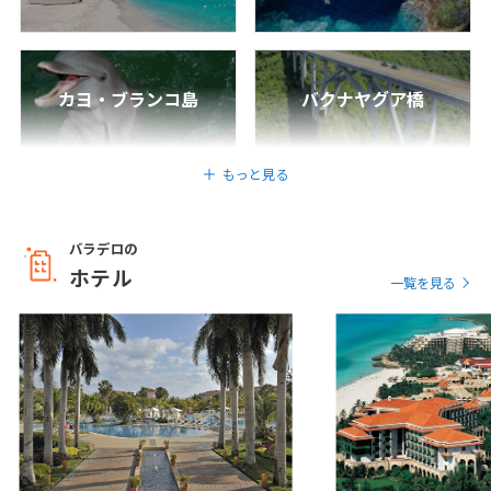
1
2
3
4
5
6
7
8
9
10
カヨ・ブランコ島
バクナヤグア橋
11
12
13
14
15
16
17
18
19
20
21
22
23
24
25
26
27
28
29
30
もっと見る
5
バラデロの
5月未定
2027年
月
ホテル
一覧を見る
1
2
3
4
5
6
7
8
9
10
11
12
13
14
15
16
17
18
19
20
21
22
23
24
25
26
27
28
29
30
31