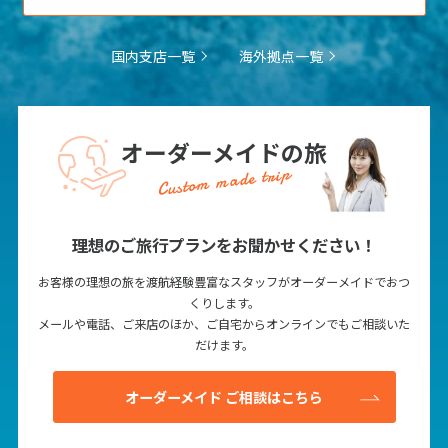
1
2
3
4
5
6
7
8
9
10
11
12
13
国内支店一覧
海外拠点一覧
14
15
16
17
18
19
20
21
22
23
24
25
26
27
28
29
30
オーダーメイドの旅
Custom made trip
12
12月未定
2027年
月
理想のご旅行プランをお聞かせください！
1
2
3
4
お客様の理想の旅を渡航経験豊富なスタッフがオーダーメイドでおつ
5
6
7
8
9
10
11
くりします。
メールや電話、ご来店のほか、ご自宅からオンラインでもご相談いた
12
13
14
15
16
17
18
だけます。
19
20
21
22
23
24
25
26
27
28
29
30
31
オーダーメイド ご相談はこちら