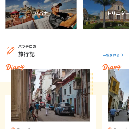
25
26
27
28
29
30
31
ハバナ
トリニダ
8
8月未定
2027年
月
1
2
3
4
5
6
7
バラデロの
8
9
10
11
12
13
14
旅行記
一覧を見る
15
16
17
18
19
20
21
Diary
Diary
22
23
24
25
26
27
28
29
30
31
9
9月未定
2027年
月
1
2
3
4
5
6
7
8
9
10
11
キューバ
キューバ