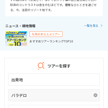
25
26
27
28
29
30
31
砂浜のコントラストは息をのむほどです。優雅なひとときを過ごせ
る、今、注目のリゾート地です。
11
11月未定
2026年
月
ニュース・現地情報
一覧を見る
1
2
3
4
5
6
7
今月のオススメツアー
8
9
10
11
12
13
14
おすすめツアーランキングTOP10
15
16
17
18
19
20
21
22
23
24
25
26
27
28
29
30
ツアーを探す
12
12月未定
2026年
月
出発地
1
2
3
4
5
バラデロ
6
7
8
9
10
11
12
13
14
15
16
17
18
19