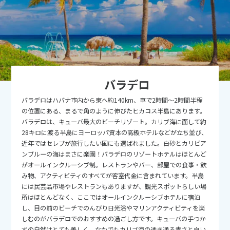
9
9月未定
2026年
月
1
2
3
4
5
6
7
8
9
10
11
12
13
14
15
16
17
18
19
バラデロ
20
21
22
23
24
25
26
バラデロはハバナ市内から東へ約140km、車で2時間～2時間半程
27
28
29
30
の位置にある、まるで角のように伸びたヒカコス半島にあります。
バラデロは、キューバ最大のビーチリゾート。カリブ海に面して約
28キロに渡る半島にヨーロッパ資本の高級ホテルなどが立ち並び、
10
10月未定
2026年
月
近年ではセレブが旅行したい国にも選ばれました。白砂とカリビア
ンブルーの海はまさに楽園！バラデロのリゾートホテルはほとんど
1
2
3
がオールインクルーシブ制。レストランやバー、部屋での食事・飲
み物、アクティビティのすべてが客室代金に含まれています。半島
4
5
6
7
8
9
10
には民芸品市場やレストランもありますが、観光スポットらしい場
11
12
13
14
15
16
17
所はほとんどなく、ここではオールインクルーシブホテルに宿泊
し、目の前のビーチでのんびり日光浴やマリンアクティビティを楽
18
19
20
21
22
23
24
しむのがバラデロでのおすすめの過ごし方です。キューバの手つか
ずの自然はとても美しく、なかでもカリブ海の透き通る青さと白い