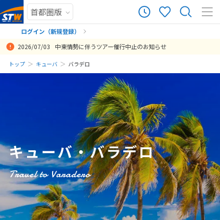
0
ツアー件数
件
ログイン（新規登録）
2026/07/03
中東情勢に伴うツアー催行中止のお知らせ
× カレンダーを閉じる
まだ履歴がありません
トップ
キューバ
バラデロ
日
月
火
水
木
金
土
まだ登録がありません
8
8月未定
2026年
月
1
2
3
4
5
6
7
8
キューバ・バラデロ
9
10
11
12
13
14
15
16
17
18
19
20
21
22
Travel to Varadero
23
24
25
26
27
28
29
30
31