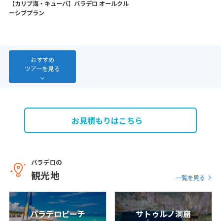
【カリブ海・キューバ】バラデロ オールクル
7
8
9
10
11
12
13
ーシブプラン
14
15
16
17
18
19
20
21
22
23
24
25
26
27
28
おすすめ
ツアーを見る
3
3月未定
2027年
月
1
2
3
4
5
6
お見積もりはこちら
7
8
9
10
11
12
13
14
15
16
17
18
19
20
21
22
23
24
25
26
27
バラデロの
観光地
28
29
30
31
一覧を見る
4
パラデロビーチ
サトゥルノ洞窟
4月未定
2027年
月