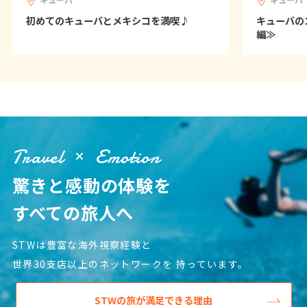
12
13
14
15
16
17
18
初めてのキューバとメキシコを満喫♪
キューバの
19
20
21
22
23
24
25
編≫
26
27
28
29
30
10
10月未定
2027年
月
1
2
Travel
Emotion
3
4
5
6
7
8
9
10
11
12
13
14
15
16
驚きと感動の体験を
17
18
19
20
21
22
23
すべての旅人へ
24
25
26
27
28
29
30
31
STWは豊富な海外視察経験と
世界30支店以上のネットワークを
持っています。
11
11月未定
2027年
月
STWの旅が満足できる理由