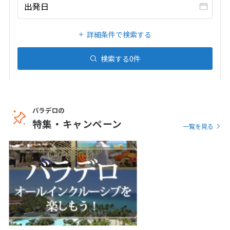
20
21
22
23
24
25
26
出発日
27
28
29
30
31
詳細条件で検索する
1
検索する
0
件
1月未定
2027年
月
1
2
3
4
5
6
7
8
9
バラデロの
10
11
12
13
14
15
16
特集・キャンペーン
一覧を見る
17
18
19
20
21
22
23
24
25
26
27
28
29
30
31
2
2月未定
2027年
月
1
2
3
4
5
6