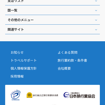
支店リスト
27
28
29
国一覧
3
その他のメニュー
3月未定
2028年
月
関連サイト
1
2
3
4
5
6
7
8
9
10
11
12
13
14
15
16
17
18
お知らせ
よくある質問
19
20
21
22
23
24
25
トラベルサポート
旅行業約款・条件書
26
27
28
29
30
31
個人情報保護方針
会社概要
採用情報
4
4月未定
2028年
月
1
2
3
4
5
6
7
8
9
10
11
12
13
14
15