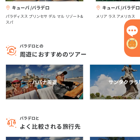
キューバ /バラデロ
キューバ /バラデロ
パラディスス プリンセサ デル マル リゾート&
メリア ラス アメリカス
6
6月未定
2027年
月
スパ
1
2
3
4
5
6
7
8
9
10
11
12
バラデロとの
13
14
15
16
17
18
19
周遊におすすめのツアー
20
21
22
23
24
25
26
27
28
29
30
ハバナ周遊
サンタクララ
7
7月未定
2027年
月
1
2
3
バラデロと
4
5
6
7
8
9
10
よく比較される旅行先
11
12
13
14
15
16
17
18
19
20
21
22
23
24