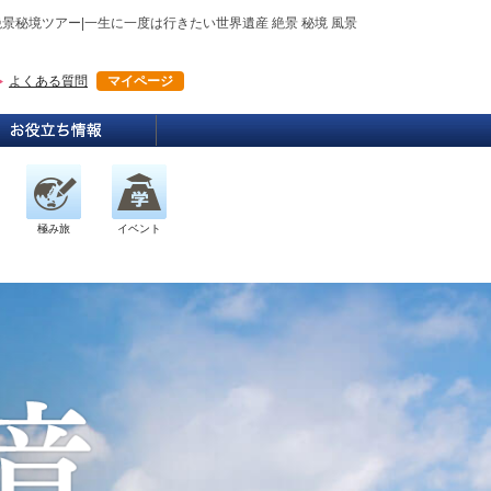
景秘境ツアー|一生に一度は行きたい世界遺産 絶景 秘境 風景
よくある質問
マイページ
極み旅
イベント