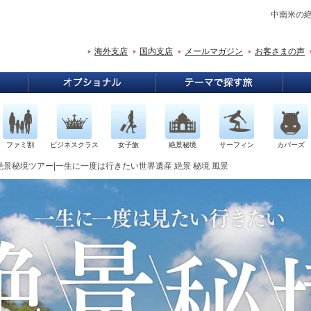
中南米の絶
海外支店
国内支店
メールマガジン
お客さまの声
ファミ割
ビジネスクラス
女子旅
絶景秘境
サーフィン
カバーズ
絶景秘境ツアー|一生に一度は行きたい世界遺産 絶景 秘境 風景