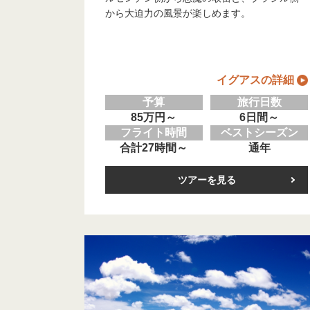
から大迫力の風景が楽しめます。
イグアスの詳細
予算
旅行日数
85万円～
6日間～
フライト時間
ベストシーズン
合計27時間～
通年
ツアーを見る