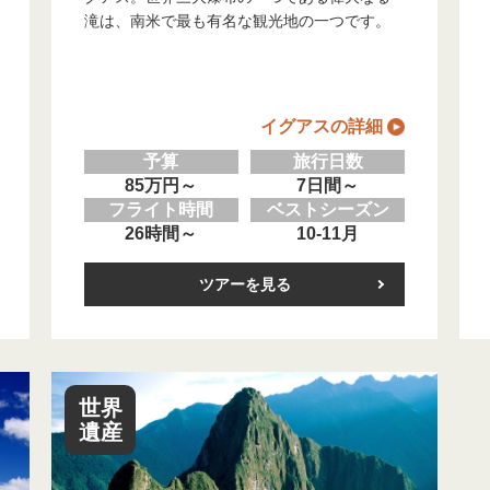
滝は、南米で最も有名な観光地の一つです。
イグアスの詳細
予算
旅行日数
85万円～
7日間～
フライト時間
ベストシーズン
26時間～
10-11月
ツアーを見る
世界
遺産