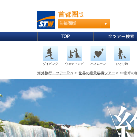
首都圏
版
首都圏版
ダイビング
ウェディング
ハネムーン
ひとり旅
海外旅行・ツアーTop
>
世界の絶景秘境ツアー
> 中南米の