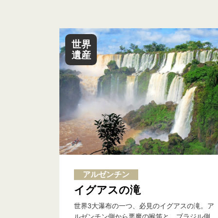
世界
遺産
アルゼンチン
イグアスの滝
世界3大瀑布の一つ、必見のイグアスの滝。ア
ルゼンチン側から悪魔の喉笛と、ブラジル側