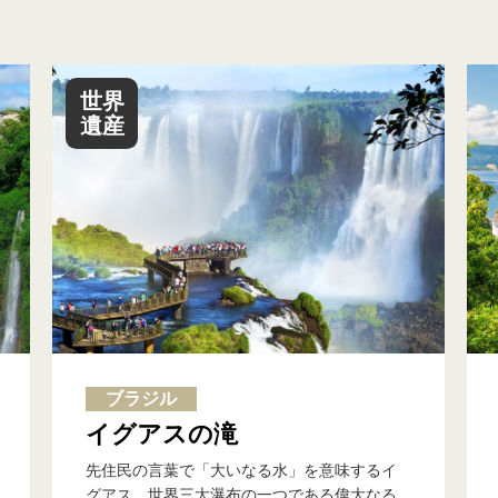
世界
遺産
ご希望の条件を満たすツアーは見つかりませんでした。
再検索
ブラジル
イグアスの滝
先住民の言葉で「大いなる水」を意味するイ
グアス。世界三大瀑布の一つである偉大なる