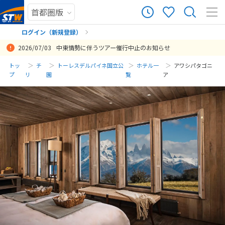
ログイン（新規登録）
2026/07/03
中東情勢に伴うツアー催行中止のお知らせ
まだ履歴がありません
トッ
チ
トーレスデルパイネ国立公
ホテル一
アワシパタゴニ
プ
リ
園
覧
ア
まだ登録がありません