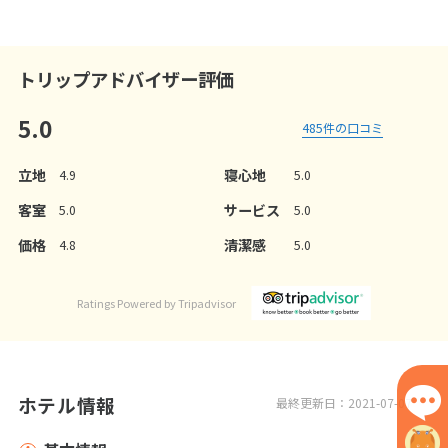
7
/
34
トリップアドバイザー評価
5.0
485
件の口コミ
立地
寝心地
4.9
5.0
客室
サービス
5.0
5.0
価格
清潔感
4.8
5.0
Ratings Powered by Tripadvisor
ホテル情報
最終更新日：2021-07-07