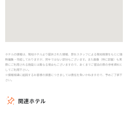
ホテルの情報は、現地ホテルより提供された情報、弊社スタッフによる現地視察をもとに随
時編集・作成しておりますが、完全ではない部分もございます。また画像（特に部屋）も実
際にご利用される施設とは異なる場合もございますので、あくまでご宿泊の際の参考資料と
してご利用下さい。
※情報相違に起因するお客様の損害につきましては責任を負いかねますので、予めご了承下
さい。
関連ホテル