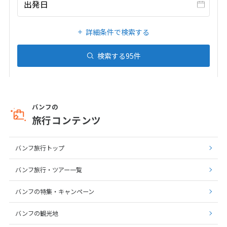
出発日
25
26
27
28
29
30
31
詳細条件で検索する
8
8月未定
2027年
月
検索する
95
件
1
2
3
4
5
6
7
8
9
10
11
12
13
14
15
16
17
18
19
20
21
バンフの
旅行コンテンツ
22
23
24
25
26
27
28
29
30
31
バンフ旅行トップ
バンフ旅行・ツアー一覧
9
9月未定
2027年
月
バンフの特集・キャンペーン
1
2
3
4
バンフの観光地
5
6
7
8
9
10
11