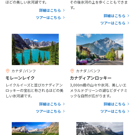
25
26
27
28
29
30
31
ほどの美しい氷河湖です。
その後氷河の上を歩くこともできま
す。
詳細はこちら
詳細はこちら
ツアーはこちら
11
11月未定
2026年
月
ツアーはこちら
1
2
3
4
5
6
7
8
9
10
11
12
13
14
15
16
17
18
19
20
21
22
23
24
25
26
27
28
カナダ /バンフ
カナダ /バンフ
29
30
モレーンレイク
カナディアンロッキー
レイクルイーズと並びカナディアン
3,000m級の山々や氷河、美しいエ
ロッキーの宝石と称されるほどの美
メラルドグリーンの湖などダイナミ
12
12月未定
しい氷河湖です。
ックな自然が広がります。
2026年
月
詳細はこちら
詳細はこちら
1
2
3
4
5
ツアーはこちら
ツアーはこちら
6
7
8
9
10
11
12
13
14
15
16
17
18
19