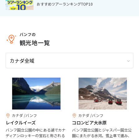
おすすめツアーランキングTOP10
9
9月未定
2026年
月
1
2
3
4
5
6
7
8
9
10
11
12
バンフの
観光地一覧
13
14
15
16
17
18
19
20
21
22
23
24
25
26
27
28
29
30
10
10月未定
2026年
月
1
2
3
4
5
6
7
8
9
10
カナダ /バンフ
カナダ /バンフ
11
12
13
14
15
16
17
レイクルイーズ
コロンビア大氷原
18
19
20
21
22
23
24
バンフ国立公園の中にある湖でカナ
バンフ国立公園とジャスパー国立公
ディアンロッキーの宝石と称される
園にまたがる氷河。雪上車で進み、