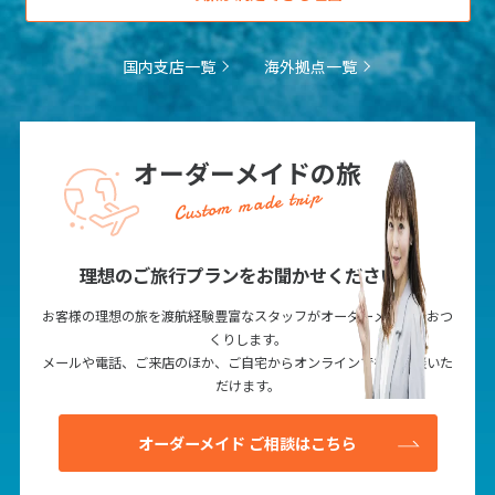
1
2
3
4
5
6
7
8
9
10
11
12
13
国内支店一覧
海外拠点一覧
14
15
16
17
18
19
20
21
22
23
24
25
26
27
28
29
30
オーダーメイドの旅
Custom made trip
12
12月未定
2027年
月
理想のご旅行プランをお聞かせください！
1
2
3
4
お客様の理想の旅を渡航経験豊富なスタッフがオーダーメイドでおつ
5
6
7
8
9
10
11
くりします。
12
13
14
15
16
17
18
メールや電話、ご来店のほか、ご自宅からオンラインでもご相談いた
だけます。
19
20
21
22
23
24
25
26
27
28
29
30
31
オーダーメイド ご相談はこちら