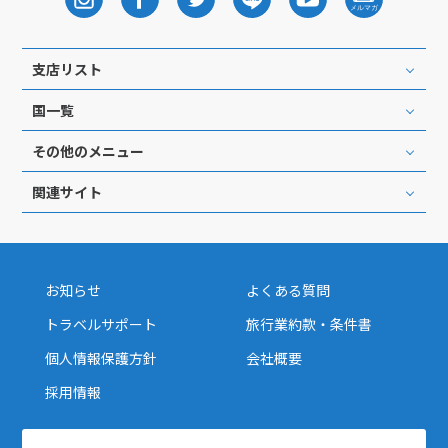
27
28
29
支店リスト
3
3月未定
2028年
月
国一覧
1
2
3
4
その他のメニュー
5
6
7
8
9
10
11
関連サイト
12
13
14
15
16
17
18
19
20
21
22
23
24
25
26
27
28
29
30
31
お知らせ
よくある質問
トラベルサポート
旅行業約款・条件書
4
4月未定
2028年
月
個人情報保護方針
会社概要
1
採用情報
2
3
4
5
6
7
8
9
10
11
12
13
14
15