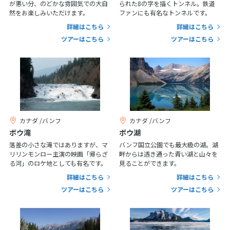
が悪い分、のどかな雰囲気での大自
られた8の字を描くトンネル。鉄道
7
8
9
10
11
12
13
然をお楽しみいただけます。
ファンにも有名なトンネルです。
14
15
16
17
18
19
20
詳細はこちら
詳細はこちら
ツアーはこちら
ツアーはこちら
21
22
23
24
25
26
27
28
3
3月未定
2027年
月
1
2
3
4
5
6
カナダ /バンフ
カナダ /バンフ
ボウ滝
ボウ湖
7
8
9
10
11
12
13
落差の小さな滝ではありますが、マ
バンフ国立公園でも最大級の湖。湖
14
15
16
17
18
19
20
リリンモンロー主演の映画「帰らざ
畔からは透き通った青い湖と山々を
る河」のロケ地としても有名です。
見ることができます。
21
22
23
24
25
26
27
詳細はこちら
詳細はこちら
28
29
30
31
ツアーはこちら
ツアーはこちら
4
4月未定
2027年
月