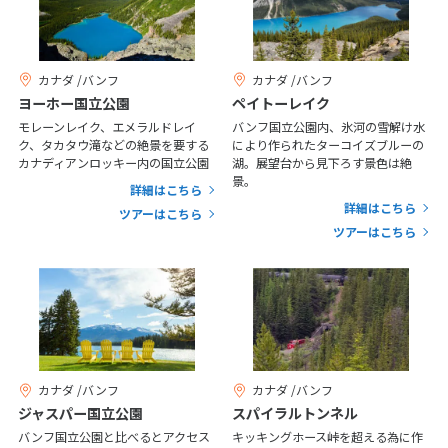
20
21
22
23
24
25
26
27
28
29
30
31
カナダ /バンフ
カナダ /バンフ
ヨーホー国立公園
ペイトーレイク
1
1月未定
2027年
月
モレーンレイク、エメラルドレイ
バンフ国立公園内、氷河の雪解け水
ク、タカタウ滝などの絶景を要する
により作られたターコイズブルーの
1
2
カナディアンロッキー内の国立公園
湖。展望台から見下ろす景色は絶
景。
詳細はこちら
3
4
5
6
7
8
9
詳細はこちら
ツアーはこちら
10
11
12
13
14
15
16
ツアーはこちら
17
18
19
20
21
22
23
24
25
26
27
28
29
30
31
2
カナダ /バンフ
カナダ /バンフ
2月未定
2027年
月
ジャスパー国立公園
スパイラルトンネル
1
2
3
4
5
6
バンフ国立公園と比べるとアクセス
キッキングホース峠を超える為に作