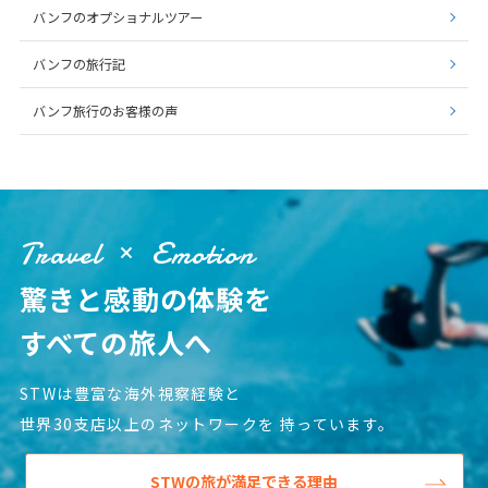
12
13
14
15
16
17
18
バンフのオプショナルツアー
19
20
21
22
23
24
25
バンフの旅行記
26
27
28
29
30
バンフ旅行のお客様の声
10
10月未定
2027年
月
1
2
3
4
5
6
7
8
9
Travel
Emotion
10
11
12
13
14
15
16
驚きと感動の体験を
17
18
19
20
21
22
23
すべての旅人へ
24
25
26
27
28
29
30
31
STWは豊富な海外視察経験と
世界30支店以上のネットワークを
持っています。
11
11月未定
2027年
月
STWの旅が満足できる理由