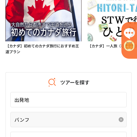
6
6月未定
2027年
月
1
2
3
4
5
6
7
8
9
10
11
12
【カナダ】初めてのカナダ旅行におすすめ王
【カナダ】一人旅（ひとり旅
13
14
15
16
17
18
19
道プラン
20
21
22
23
24
25
26
27
28
29
30
ツアーを探す
7
7月未定
2027年
月
出発地
1
2
3
4
5
6
7
8
9
10
バンフ
11
12
13
14
15
16
17
18
19
20
21
22
23
24