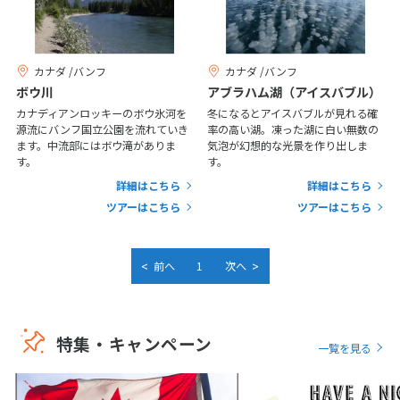
1
2
3
4
5
6
7
8
9
10
カナダ /バンフ
カナダ /バンフ
11
12
13
14
15
16
17
ボウ川
アブラハム湖（アイスバブル）
18
19
20
21
22
23
24
カナディアンロッキーのボウ氷河を
冬になるとアイスバブルが見れる確
源流にバンフ国立公園を流れていき
率の高い湖。凍った湖に白い無数の
25
26
27
28
29
30
ます。中流部にはボウ滝がありま
気泡が幻想的な光景を作り出しま
す。
す。
詳細はこちら
詳細はこちら
5
5月未定
ツアーはこちら
ツアーはこちら
2027年
月
1
<
>
前へ
1
次へ
2
3
4
5
6
7
8
9
10
11
12
13
14
15
16
17
18
19
20
21
22
特集・キャンペーン
一覧を見る
23
24
25
26
27
28
29
30
31