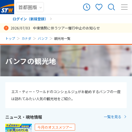
95
ツアー件数
件
ログイン（新規登録）
2026/07/03
中東情勢に伴うツアー催行中止のお知らせ
× カレンダーを閉じる
まだ履歴がありません
トップ
カナダ
バンフ
観光地一覧
日
月
火
水
木
金
土
まだ登録がありません
8
バンフの観光地
8月未定
2026年
月
1
2
3
4
5
6
7
8
9
10
11
12
13
14
15
エス・ティー・ワールドのコンシェルジュがお勧めするバンフの一度
は訪れてみたい人気の観光地をご紹介。
16
17
18
19
20
21
22
23
24
25
26
27
28
29
ニュース・現地情報
一覧を見る
30
31
今月のオススメツアー