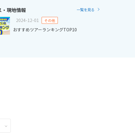
ス・現地情報
一覧を見る
2
11月未定
2月未定
2027年
月
2024-12-01
その他
おすすめツアーランキングTOP10
金
土
日
月
火
水
木
金
土
6
7
1
2
3
4
5
6
13
14
7
8
9
10
11
12
13
20
21
14
15
16
17
18
19
20
27
28
21
22
23
24
25
26
27
28