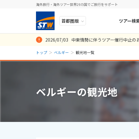
海外旅行・海外ツアー世界29カ国でご旅行をサポート
ツアー検
2026/07/03
中東情勢に伴うツアー催行中止の
ヨーロッパ
人気のテーマ
イタリア
秋旅
トップ
ベルギー
観光地一覧
中近東・トルコ
お得な旅
ドイツ
年末年始
8
2026年
月
アフリカ
誰と行く？
ベルギー
日
月
アジア
目的
スイス
ベルギーの観光地
ロシア・中央アジア
ポーランド
2
3
アメリカ・カナダ
スウェーデ
9
10
中南米・カリブ海
16
17
ラトビア
23
24
モルディブ・他インド洋
スロヴェニ
30
31
太平洋地域
北マケドニ