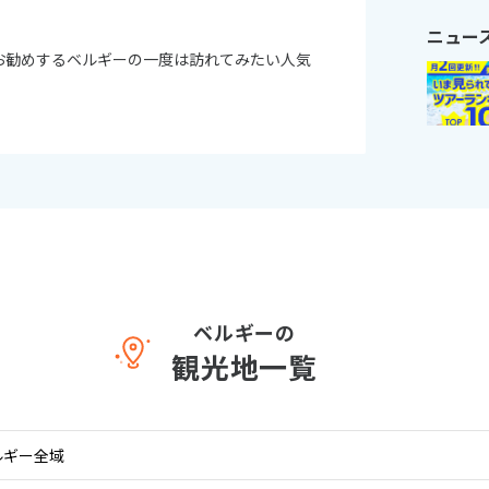
ニュー
11
お勧めするベルギーの一度は訪れてみたい人気
10月未定
月
2026年
月
火
水
木
金
土
日
月
火
水
木
1
2
3
1
2
3
4
5
6
7
8
9
10
8
9
10
11
12
13
14
15
16
17
15
16
17
18
19
20
21
22
23
24
22
23
24
25
26
27
28
29
30
31
29
30
ベルギーの
観光地一覧