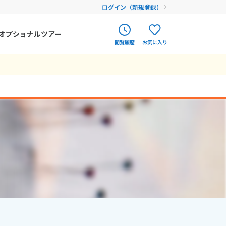
ログイン（新規登録）
オプショナルツアー
閲覧履歴
お気に入り
ク
ポルトガル
春旅
オランダ
12
9月未定
12月未定
2026年
月
アイルランド
まだ履歴がありません
まだ登録がありません
金
土
日
月
火
水
木
金
土
ハンガリー
4
5
1
2
3
4
5
フィンランド
11
12
6
7
8
9
10
11
12
18
19
エストニア
13
14
15
16
17
18
19
25
26
20
21
22
23
24
25
26
クロアチア
27
28
29
30
31
ルーマニア
フェロー諸島