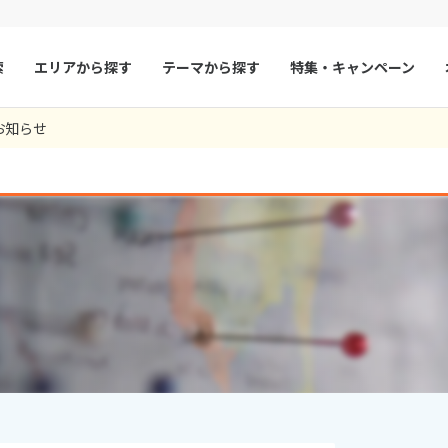
索
エリアから探す
テーマから探す
特集・キャンペーン
55
ツアー件数
件
お知らせ
× カレンダーを閉じる
マルタ
冬旅
スペイン
ゴールデンウィー
フランス
夏旅
モナコ
9
8月未定
2026年
月
ルクセンブルク
イギリス
火
水
木
金
土
日
月
火
水
木
チェコ
オーストリア
1
1
2
3
スロヴァキア
アイスランド
4
5
6
7
8
6
7
8
9
10
ン
11
12
13
デンマーク
14
15
13
14
ノルウェー
15
16
17
18
19
20
21
22
20
21
22
23
24
リトアニア
ギリシャ
25
26
27
28
29
27
28
29
30
ア
モンテネグロ
ブルガリア
ア
ボスニア・ヘルツェゴビナ
セルビア