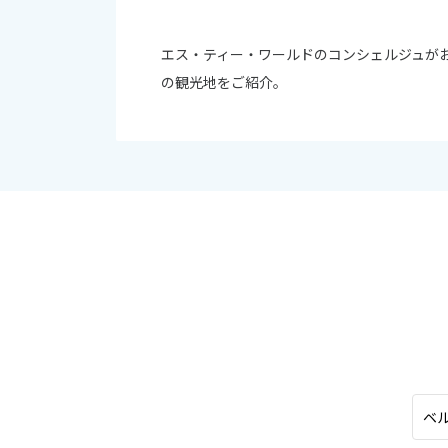
オセアニア
10
ハワイ
エス・ティー・ワールドのコンシェルジュが
2026年
の観光地をご紹介。
日
月
4
5
11
12
18
19
25
26