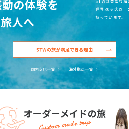
感動の体験を
STWは豊富な
世界30支店以
の旅人へ
持っています。
STWの旅が満足できる理由
国内支店一覧
海外拠点一覧
オーダーメイドの旅
Custom made trip