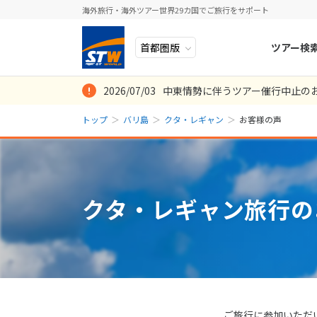
海外旅行・海外ツアー世界29カ国でご旅行をサポート
ツアー検
2026/07/03
中東情勢に伴うツアー催行中止の
ヨーロッパ
人気のテーマ
イタリア
秋旅
わからない事が
飛行機からカー
サーフガイドを
手配がスムーズ
担当してくださ
イメージ通りで
３年ぶりのバリ
カーチャーター
帰りの飛行機キ
エアーチケット
値段が安かった
帰国日プランの
バーさん、ホテ
てもらい、とて
やすく説明して
して楽しめまし
でした。お陰様
ので直ぐに対応
しい想定外であ
リラックスでき
トップ
バリ島
クタ・レギャン
お客様の声
中近東・トルコ
お得な旅
ドイツ
年末年始
8
投稿日：2025/09
投稿日：2024/09
投稿日：2022/12
投稿日：2020/02
2026年
月
を有意義に過ご
す。
れにもとても満
投稿日：2025/03
投稿日：2024/04
投稿日：2024/02
投稿日：2019/11
投稿日：2019/01
アフリカ
誰と行く？
ベルギー
日
月
投稿日：2024/12
投稿日：2020/03
投稿日：2020/03
アジア
目的
スイス
クタ・レギャン旅行の
ロシア・中央アジア
ポーランド
2
3
アメリカ・カナダ
スウェーデ
9
10
中南米・カリブ海
16
17
ラトビア
23
24
モルディブ・他インド洋
スロヴェニ
30
31
太平洋地域
北マケドニ
ご旅行に参加いただ