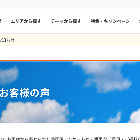
索
エリアから探す
テーマから探す
特集・キャンペーン
303
ツアー件数
件
お知らせ
× カレンダーを閉じる
マルタ
冬旅
スペイン
ゴールデンウィー
あっても丁寧に対応してくださり、とても安心できました。
チャーターやオプショナルツアーまで全ての時間が定時で開始され、ガ
お願いして良かったです。有名ポイントにも安心して入ることができ、
、レスポンスが良い、現地必要情報案内あり、いつも通りの対応で満足
った山中さんが、いつでも迅速に対応してくださったので、助かりました
した。ありがとうございます。ホテル間の移動でも全て予定通りに進め
島、満喫してきました。 おかげさまでした。
でしたがstwさんの対応がとても良く、日本語ガイド、ドライバーさん
ャンセルというトラブルに直面しましたが私達だけがガイドの方とLINE
についても問題なし。現地のツアーデスクもしっかり対応していただき
ので正直細かいサービスまで期待していなかったが、現地での対応も非
スパを利用しましたが、ツアーデスクに行ってからの空き時間を有効に
ルのスタッフさんに至るまで皆さまのサービスが素晴らしかったです。
も良い思い出になりました。また、カーチャーターしたことで最終日の
くださり、メール等の返信も早かったです。
た。
で素敵な旅になりました。stwは初めて出会った素晴らしい旅行社です
して頂けてとても安心しました。LINE交換は大切だと思いました。色ん
った。
て良かった
フランス
夏旅
モナコ
9
/23
/27
/14
/08
8月未定
2026年
月
すことができたのでとても満足しています。
足しました♡
/20
/06
/10
/23
/13
ルクセンブルク
イギリス
火
水
木
金
土
日
月
火
水
木
/18
/22
/20
チェコ
オーストリア
1
1
2
3
お客様の声
スロヴァキア
アイスランド
4
5
6
7
8
6
7
8
9
10
ン
11
12
13
デンマーク
14
15
13
14
ノルウェー
15
16
17
18
19
20
21
22
20
21
22
23
24
リトアニア
ギリシャ
25
26
27
28
29
27
28
29
30
ア
モンテネグロ
ブルガリア
ア
ボスニア・ヘルツェゴビナ
セルビア
いたお客様から寄せられた帰国後アンケートから貴重なご意見・ご感想