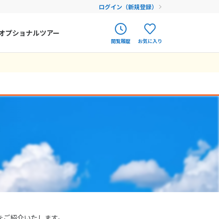
ログイン（新規登録）
オプショナルツアー
閲覧履歴
お気に入り
ク
ポルトガル
春旅
イドさんやドライ
たくさん波に乗せ
しました。
。 要点を分かり
ることができ安心
共に最高にいい人
を交換していた
ました。
常にきめ細かく嬉
使えたし、最後に
出発直前まで時間
、今後も利用しま
な特典があり、そ
オランダ
12
9月未定
12月未定
2026年
月
アイルランド
まだ履歴がありません
まだ登録がありません
金
土
日
月
火
水
木
金
土
ハンガリー
4
5
1
2
3
4
5
フィンランド
11
12
6
7
8
9
10
11
12
18
19
エストニア
13
14
15
16
17
18
19
25
26
20
21
22
23
24
25
26
クロアチア
27
28
29
30
31
ルーマニア
フェロー諸島
をご紹介いたします。