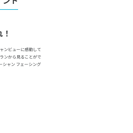
イント
れ！
ャンビューに感動して
トランから見ることがで
ーシャン フェーシング