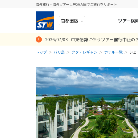
海外旅行・海外ツアー世界29カ国でご旅行をサポート
ツアー検
2026/07/03
中東情勢に伴うツアー催行中止の
ヨーロッパ
人気のテーマ
イタリア
秋旅
トップ
バリ島
クタ・レギャン
ホテル一覧
シェ
中近東・トルコ
お得な旅
ドイツ
年末年始
アフリカ
誰と行く？
ベルギー
アジア
目的
スイス
ロシア・中央アジア
ポーランド
アメリカ・カナダ
スウェーデ
中南米・カリブ海
ラトビア
モルディブ・他インド洋
スロヴェニ
太平洋地域
北マケドニ