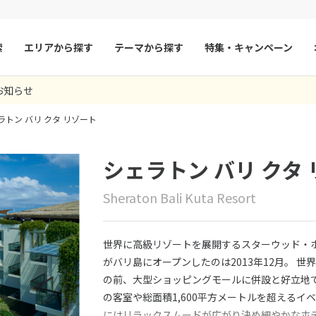
索
エリアから探す
テーマから探す
特集・キャンペーン
お知らせ
マルタ
冬旅
スペイン
ゴールデンウィー
ラトン バリ クタ リゾート
フランス
夏旅
モナコ
ルクセンブルク
イギリス
シェラトン バリ クタ
チェコ
オーストリア
Sheraton Bali Kuta Resort
スロヴァキア
アイスランド
ン
デンマーク
ノルウェー
世界に高級リゾートを展開するスターウッド・
リトアニア
ギリシャ
がバリ島にオープンしたのは2013年12月。 
の前、大型ショッピングモールに併設と好立地で
ア
モンテネグロ
ブルガリア
の客室や総面積1,600平方メートルを超える
ア
ボスニア・ヘルツェゴビナ
セルビア
にはリラックスムードが広がり決め細やかなホ