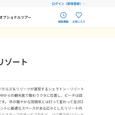
ログイン（新規登録）
オプショナルツアー
閲覧履歴
お気に入り
ク
ポルトガル
春旅
オランダ
アイルランド
まだ履歴がありません
まだ登録がありません
 リゾート
ハンガリー
フィンランド
エストニア
ホテルズ＆リゾーツが運営するシェラトン・リゾート
クロアチア
世界中からの観光客で賑わうクタに位置し、ビーチは目
す。 外の賑やかな雰囲気とは打って変わって全203
ルーマニア
イベントに最適なスペースがある広々としたリゾート内
フェロー諸島
テルスタッフのサービスのもと、バリ島でのリゾート