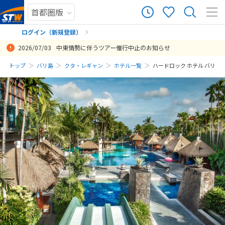
ログイン（新規登録）
2026/07/03
中東情勢に伴うツアー催行中止のお知らせ
まだ履歴がありません
トップ
バリ島
クタ・レギャン
ホテル一覧
ハードロック ホテル バリ
まだ登録がありません