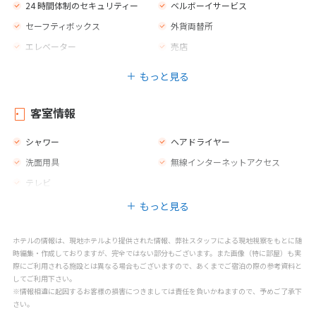
24 時間体制のセキュリティー
ベルボーイサービス
セーフティボックス
外貨両替所
エレベーター
売店
庭園
ジム
もっと見る
カフェ
バー
レストラン
プールサイドのスナックバー
客室情報
屋外プール（真水）
ウォータースライダー
シャワー
ヘアドライヤー
子供用の遊び場
キッズクラブ
洗面用具
無線インターネットアクセス
子供用エンターテインメントプ
ゲームルーム
ログラム
テレビ
マッサージ
スパトリートメント
もっと見る
フィットネス
ビーチバレー
ホテルの情報は、現地ホテルより提供された情報、弊社スタッフによる現地視察をもとに随
ビリヤード
時編集・作成しておりますが、完全ではない部分もございます。また画像（特に部屋）も実
際にご利用される施設とは異なる場合もございますので、あくまでご宿泊の際の参考資料と
してご利用下さい。
※情報相違に起因するお客様の損害につきましては責任を負いかねますので、予めご了承下
さい。