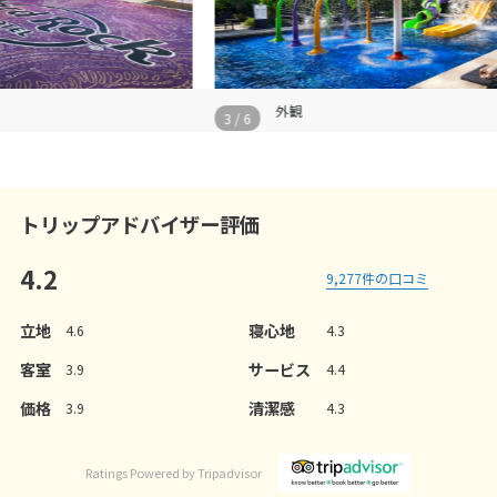
外観
3
/
6
3
トリップアドバイザー評価
4.2
9,277
件の口コミ
立地
寝心地
4.6
4.3
客室
サービス
3.9
4.4
価格
清潔感
3.9
4.3
Ratings Powered by Tripadvisor