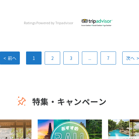
Ratings Powered by Tripadvisor
<
>
前へ
1
2
3
...
7
次へ
特集・キャンペーン