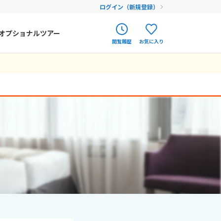
ログイン（新規登録）
オプショナルツアー
閲覧履歴
お気に入り
ク
ポルトガル
春旅
オランダ
アイルランド
まだ履歴がありません
まだ登録がありません
ハンガリー
フィンランド
エストニア
クロアチア
ルーマニア
フェロー諸島