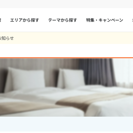
索
エリアから探す
テーマから探す
特集・キャンペーン
お知らせ
マルタ
冬旅
スペイン
ゴールデンウィー
フランス
夏旅
モナコ
ルクセンブルク
イギリス
チェコ
オーストリア
スロヴァキア
アイスランド
ン
デンマーク
ノルウェー
リトアニア
ギリシャ
ア
モンテネグロ
ブルガリア
ア
ボスニア・ヘルツェゴビナ
セルビア