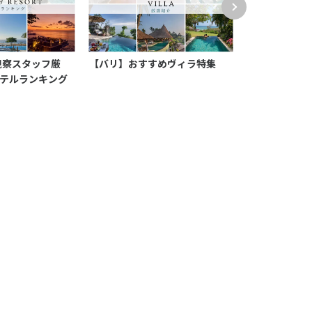
視察スタッフ厳
【バリ】おすすめヴィラ特集
【バリ島】高
テルランキング
時間を過ごし
極上ステイ