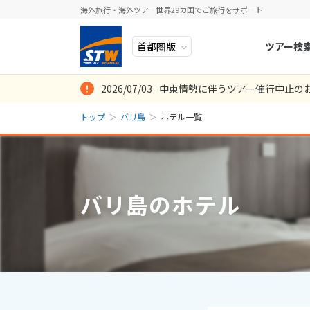
海外旅行・海外ツアー世界29カ国でご旅行をサポート
ツアー検
2026/07/03
中東情勢に伴うツアー催行中止の
ヨーロッパ
人気のテーマ
イタリア
秋旅
トップ
バリ島
ホテル一覧
中近東・トルコ
お得な旅
ドイツ
年末年始
アフリカ
誰と行く？
ベルギー
アジア
目的
スイス
バリ島のホテル
ロシア・中央アジア
ポーランド
アメリカ・カナダ
スウェーデ
中南米・カリブ海
ラトビア
モルディブ・他インド洋
スロヴェニ
太平洋地域
北マケドニ