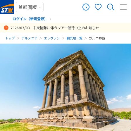
ログイン（新規登録）
2026/07/03
中東情勢に伴うツアー催行中止のお知らせ
まだ履歴がありません
トップ
アルメニア
エレヴァン
観光地一覧
ガルニ神殿
まだ登録がありません