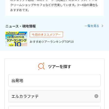
25
26
27
28
29
30
31
クリームショップやカフェなどが充実しています。3～4泊の滞在も
おすすめです。
11
11月未定
2026年
月
ニュース・現地情報
一覧を見る
1
2
3
4
5
6
7
今月のオススメツアー
8
9
10
11
12
13
14
おすすめツアーランキングTOP10
15
16
17
18
19
20
21
22
23
24
25
26
27
28
29
30
ツアーを探す
12
12月未定
2026年
月
出発地
1
2
3
4
5
エルカラファテ
6
7
8
9
10
11
12
13
14
15
16
17
18
19