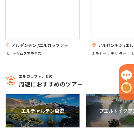
1
2
3
4
5
6
7
8
9
10
11
12
13
14
15
16
17
18
19
20
21
22
23
24
アルゼンチン /エルカラファテ
アルゼンチン /エ
25
26
27
28
29
30
ポサーダロスアラモス
ミラドール デル ラーゴ 
5
5月未定
2027年
月
エルカラファテとの
1
周遊におすすめのツアー
2
3
4
5
6
7
8
9
10
11
12
13
14
15
エルチャルテン周遊
プエルトイグア
16
17
18
19
20
21
22
23
24
25
26
27
28
29
30
31