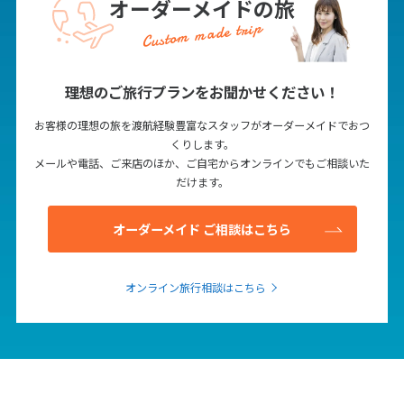
オーダーメイドの旅
12
13
14
15
16
17
18
Custom made trip
19
20
21
22
23
24
25
26
27
28
29
30
理想のご旅行プランをお聞かせください！
10
お客様の理想の旅を渡航経験豊富なスタッフがオーダーメイドでおつ
10月未定
2027年
月
くりします。
メールや電話、ご来店のほか、ご自宅からオンラインでもご相談いた
1
2
だけます。
3
4
5
6
7
8
9
10
11
12
13
14
15
16
オーダーメイド ご相談はこちら
17
18
19
20
21
22
23
24
25
26
27
28
29
30
オンライン旅行相談はこちら
31
11
11月未定
2027年
月