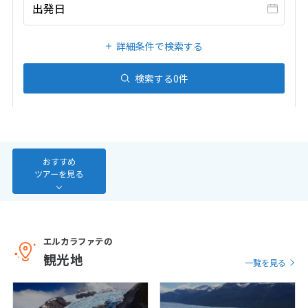
20
21
22
23
24
25
26
出発日
27
28
29
30
31
詳細条件で検索する
1
検索する
0
件
1月未定
2027年
月
1
2
3
4
5
6
7
8
9
10
11
12
13
14
15
16
おすすめ
ツアーを見る
17
18
19
20
21
22
23
24
25
26
27
28
29
30
31
エルカラファテの
観光地
一覧を見る
2
2月未定
2027年
月
1
2
3
4
5
6