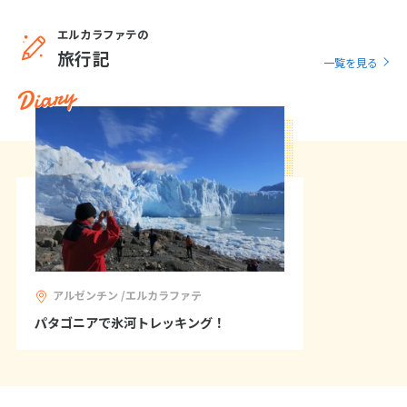
エルカラファテの
6
6月未定
旅行記
2027年
月
一覧を見る
Diary
1
2
3
4
5
6
7
8
9
10
11
12
13
14
15
16
17
18
19
20
21
22
23
24
25
26
27
28
29
30
7
7月未定
2027年
月
アルゼンチン /エルカラファテ
1
2
3
パタゴニアで氷河トレッキング！
4
5
6
7
8
9
10
11
12
13
14
15
16
17
18
19
20
21
22
23
24