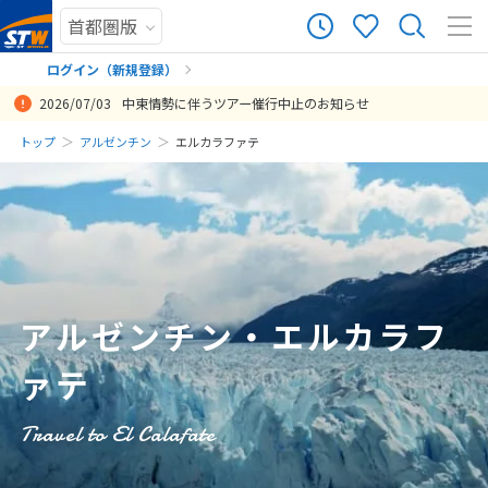
0
ツアー件数
件
ログイン（新規登録）
2026/07/03
中東情勢に伴うツアー催行中止のお知らせ
× カレンダーを閉じる
まだ履歴がありません
トップ
アルゼンチン
エルカラファテ
日
月
火
水
木
金
土
まだ登録がありません
8
8月未定
2026年
月
1
2
3
4
5
6
7
8
アルゼンチン・エルカラフ
9
10
11
12
13
14
15
ァテ
16
17
18
19
20
21
22
23
24
25
26
27
28
29
Travel to El Calafate
30
31