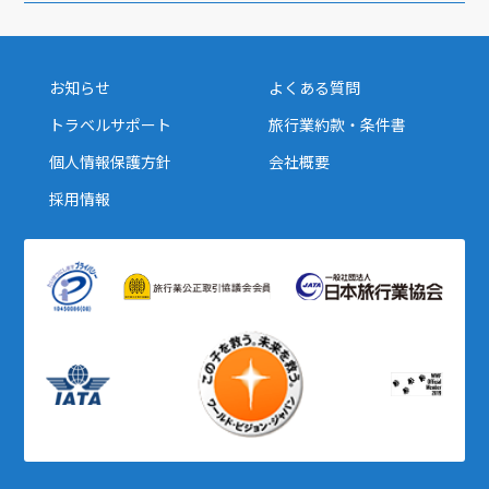
1
1月未定
2028年
月
1
お知らせ
よくある質問
2
3
4
5
6
7
8
トラベルサポート
旅行業約款・条件書
9
10
11
12
13
14
15
個人情報保護方針
会社概要
16
17
18
19
20
21
22
採用情報
23
24
25
26
27
28
29
30
31
2
2月未定
2028年
月
1
2
3
4
5
6
7
8
9
10
11
12
13
14
15
16
17
18
19
20
21
22
23
24
25
26