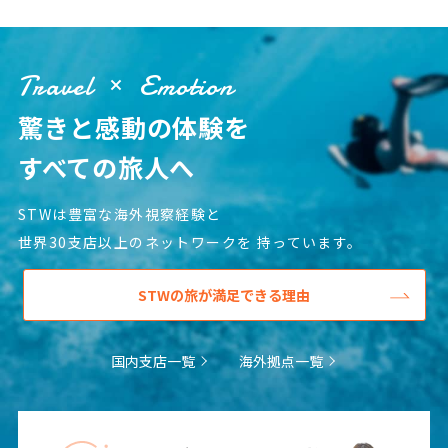
25
26
27
28
29
30
31
Travel
Emotion
8
8月未定
2027年
月
驚きと感動の体験を
1
2
3
4
5
6
7
すべての旅人へ
8
9
10
11
12
13
14
15
16
17
18
19
20
21
STWは豊富な海外視察経験と
世界30支店以上のネットワークを
持っています。
22
23
24
25
26
27
28
29
30
31
STWの旅が満足できる理由
9
9月未定
2027年
月
国内支店一覧
海外拠点一覧
1
2
3
4
5
6
7
8
9
10
11