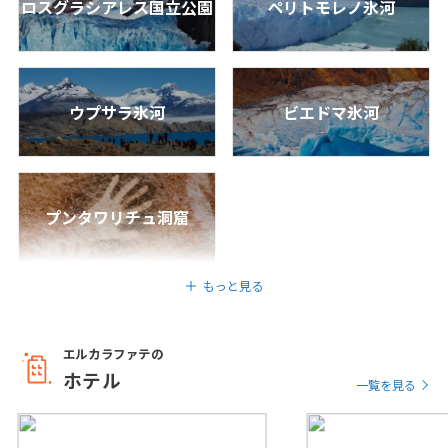
ロスグラシアレス国立公園
ペリトモレノ氷河
7
8
9
10
11
12
13
14
15
16
17
18
19
20
21
22
23
24
25
26
27
ウプサラ氷河
ビエドマ氷河
28
3
3月未定
2027年
月
プンタワリチュ洞窟
1
2
3
4
5
6
7
8
9
10
11
12
13
もっと見る
14
15
16
17
18
19
20
21
22
23
24
25
26
27
エルカラファテの
28
29
30
31
ホテル
一覧を見る
4
4月未定
2027年
月