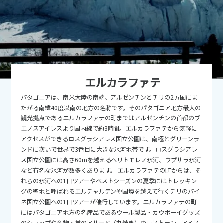
9
9月未定
2026年
月
1
2
3
4
5
6
7
8
9
10
11
12
13
14
15
16
17
18
19
エルカラファテ
20
21
22
23
24
25
26
パタゴニアは、南米大陸の南端、アルゼンチンとチリの2ヵ国にま
27
28
29
30
たがる南緯40度以南の地方の名称です。そのパタゴニア地方最大の
観光拠点であるエルカラファテの町まではアルゼンチンの首都のブ
エノスアイレスより国内線で約3時間。エルカラファテから気軽に
10
10月未定
2026年
月
アクセスができるロスグラシアレス国立公園は、南極とグリーンラ
ンドに次いで世界で3番目に大きな氷河地帯です。ロスグラシアレ
1
2
3
ス国立公園には高さ60mを越えるペリトモレノ氷河、ウプサラ氷河
など有名な氷河が数多くあります。 エルカラファテの町からは、そ
4
5
6
7
8
9
10
れらの氷河への1日ツアーやベストシーズンの夏季にはトレッキン
11
12
13
14
15
16
17
グの聖地と呼ばれるエルチャルテンや国境を越えて行くチリのパイ
ネ国立公園への1日ツアーが催行しています。エルカラファテの町
18
19
20
21
22
23
24
にはパタゴニア地方の名産品であるウール製品・カウボーイグッズ
のショップや名物・羊のアサード（丸焼き）のレストラン、アイス