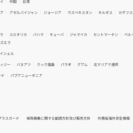
ネイ
中国
台湾
ニア
アゼルバイジャン
ジョージア
ウズベキスタン
キルギス
カザフス
ラ
コスタリカ
バハマ
キューバ
ジャマイカ
セントマーチン
ペル
ネズエラ
イシェル
フィジー
バヌアツ
クック諸島
パラオ
グアム
北マリアナ連邦
ンド
パプアニューギニア
プラスガード
保険募集に関する勧誘方針及び販売方針
外務省海外安全情報