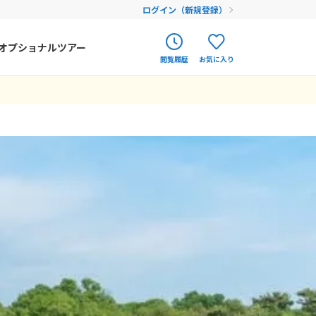
ログイン（新規登録）
オプショナルツアー
閲覧履歴
お気に入り
ク
ポルトガル
春旅
オランダ
アイルランド
まだ履歴がありません
まだ登録がありません
ハンガリー
フィンランド
エストニア
クロアチア
ルーマニア
フェロー諸島