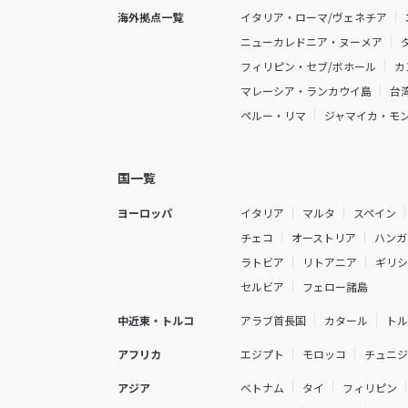
海外拠点一覧
イタリア・ローマ/ヴェネチア
ニューカレドニア・ヌーメア
フィリピン・セブ/ボホール
カ
マレーシア・ランカウイ島
台
ペルー・リマ
ジャマイカ・モ
国一覧
ヨーロッパ
イタリア
マルタ
スペイン
チェコ
オーストリア
ハンガ
ラトビア
リトアニア
ギリ
セルビア
フェロー諸島
中近東・トルコ
アラブ首長国
カタール
ト
アフリカ
エジプト
モロッコ
チュニ
アジア
ベトナム
タイ
フィリピン