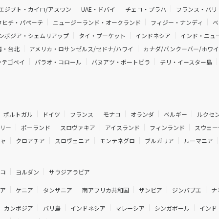
エジプト・カイロ/アスワン
UAE・ドバイ
チェコ・プラハ
フランス・パリ
タヒチ・パペーテ
ニュージーランド・オークランド
フィジー・ナンディ
ベ
ンボジア・シェムリアップ
タイ・プーケット
インドネシア
インド・ニュー
湾・台北
アメリカ・ロサンゼルス/セドナ/ハワイ
カナダ/バンクーバー/ホワ
ンテゴベイ
パラオ・コロール
バヌアツ・ポートビラ
チリ・イースター島
ポルトガル
ドイツ
フランス
モナコ
オランダ
ベルギー
ルクセ
リー
ポーランド
スロヴァキア
アイスランド
フィンランド
スウェー
シャ
クロアチア
スロヴェニア
モンテネグロ
ブルガリア
ルーマニア
ルコ
ヨルダン
サウジアラビア
ジア
ケニア
タンザニア
南アフリカ共和国
ザンビア
ジンバブエ
ナ
カンボジア
バリ島
インドネシア
マレーシア
シンガポール
インド