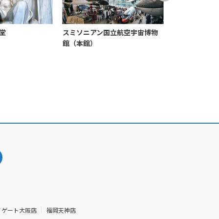
堂
スミソニアン国立航空宇宙博物
ウドバー・ハ
館（本館）
（航空宇宙博
ノゲート大阪店
福岡天神店