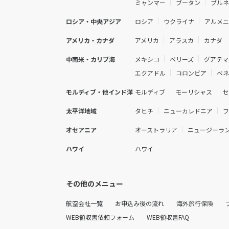
ミャンマー
ブータン
ブル
ロシア・中央アジア
ロシア
ウクライナ
アルメ
アメリカ・カナダ
アメリカ
アラスカ
カナダ
中南米・カリブ海
メキシコ
ベリーズ
グアテマ
エクアドル
コロンビア
ベ
モルディブ・他インド洋
モルディブ
モーリシャス
セ
太平洋地域
タヒチ
ニューカレドニア
オセアニア
オーストラリア
ニュージーラ
ハワイ
ハワイ
その他のメニュー
航空会社一覧
お申込み後の流れ
海外旅行保険
WEB領収書依頼フォーム
WEB領収書FAQ