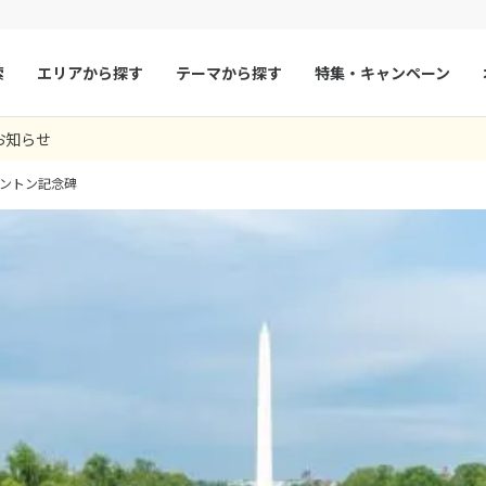
索
エリアから探す
テーマから探す
特集・キャンペーン
お知らせ
マルタ
冬旅
スペイン
ゴールデンウィー
ントン記念碑
フランス
夏旅
モナコ
ルクセンブルク
イギリス
チェコ
オーストリア
スロヴァキア
アイスランド
ン
デンマーク
ノルウェー
リトアニア
ギリシャ
ア
モンテネグロ
ブルガリア
ア
ボスニア・ヘルツェゴビナ
セルビア