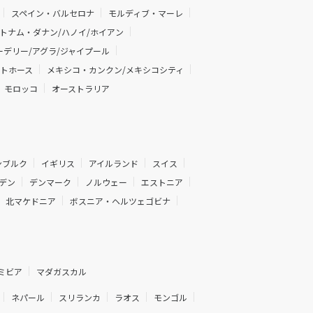
スペイン・バルセロナ
モルディブ・マーレ
トナム・ダナン/ハノイ/ホイアン
デリー/アグラ/ジャイプール
イトホース
メキシコ・カンクン/メキシコシティ
モロッコ
オーストラリア
ンブルク
イギリス
アイルランド
スイス
デン
デンマーク
ノルウェー
エストニア
北マケドニア
ボスニア・ヘルツェゴビナ
ミビア
マダガスカル
ネパール
スリランカ
ラオス
モンゴル