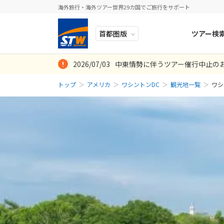
海外旅行・海外ツアー世界29カ国でご旅行をサポート
ツアー検
2026/07/03
中東情勢に伴うツアー催行中止の
ヨーロッパ
人気のテーマ
イタリア
秋旅
トップ
アメリカ
ワシントンDC
観光地一覧
ワシ
中近東・トルコ
お得な旅
ドイツ
年末年始
アフリカ
誰と行く？
ベルギー
アジア
目的
スイス
ロシア・中央アジア
ポーランド
アメリカ・カナダ
スウェーデ
中南米・カリブ海
ラトビア
モルディブ・他インド洋
スロヴェニ
太平洋地域
北マケドニ