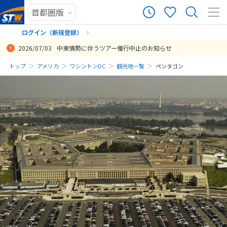
ログイン（新規登録）
2026/07/03
中東情勢に伴うツアー催行中止のお知らせ
まだ履歴がありません
トップ
アメリカ
ワシントンDC
観光地一覧
ペンタゴン
まだ登録がありません