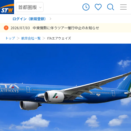
ログイン（新規登録）
2026/07/03
中東情勢に伴うツアー催行中止のお知らせ
まだ履歴がありません
トップ
航空会社一覧
ITAエアウェイズ
まだ登録がありません