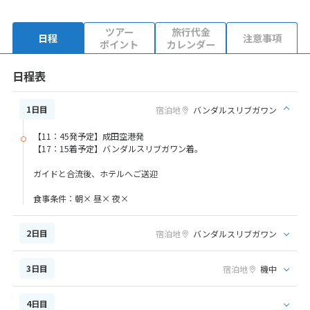
ツアー
旅行代金
日程
注意事項
ポイント
カレンダー
日程表
1日目
宿泊地
バンダルスリブガワン
【11：45発予定】成田空港発
【17：15着予定】バンダルスリブガワン着。
ガイドと合流後、ホテルへご送迎
食事条件：朝× 昼× 夜×
2日目
宿泊地
バンダルスリブガワン
3日目
宿泊地
機中
4日目