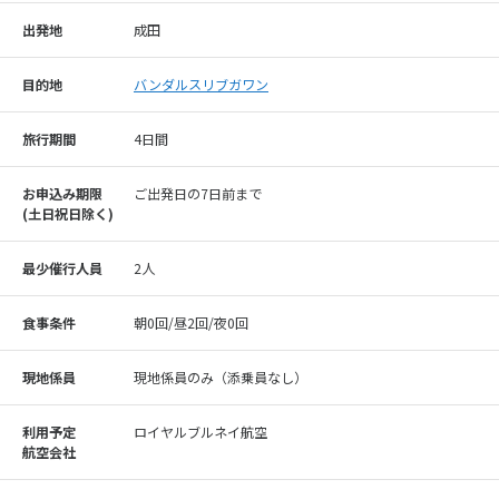
す。
出発地
成田
目的地
バンダルスリブガワン
旅行期間
4日間
お申込み期限
ご出発日の7日前まで
(⼟⽇祝⽇除く)
最少催行人員
2人
食事条件
朝0回/昼2回/夜0回
現地係員
現地係員のみ（添乗員なし）
利用予定
ロイヤルブルネイ航空
航空会社