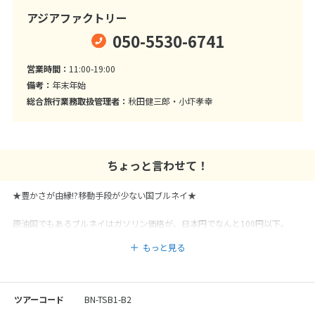
アジアファクトリー
050-5530-6741
営業時間：
11:00-19:00
備考：
年末年始
総合旅行業務取扱管理者：
秋田健三郎・小圷孝幸
ちょっと言わせて！
★豊かさが由縁!?移動手段が少ない国ブルネイ★
原油国でもあるブルネイはガソリン価格が、日本円でなんと100円以下。
国民の車保持率が非常に高く通勤や通学も自家用車で行われます。
もっと見る
そのため公共の鉄道や地下鉄は無く、タクシーも全国に40台しかないそうで
す。
個人で観光地を周るのであれば少ないタクシーを利用するか、夕方までしか
運航していない公共のバス以外に移動は難しいのが現状です。
ツアーコード
BN-TSB1-B2
そのため効率的に観光地を巡るのであれば、観光付きのツアーがお勧めで