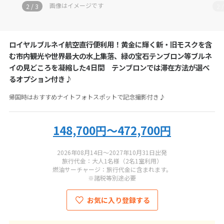
お電話の際にツアーコード
BN-TSB1-B2
をお伝えください
画像はイメージです
2
/
3
2
アジアファクトリー
ロイヤルブルネイ航空直行便利用！黄金に輝く新・旧モスクを含
050-5530-6741
む市内観光や世界最大の水上集落、緑の宝石テンブロン等ブルネ
イの見どころを凝縮した4日間 テンブロンでは滞在方法が選べ
営業時間：
11:00-19:00
るオプション付き♪
定休日：
年末年始
帰国時はおすすめナイトフォトスポットで記念撮影付き♪
総合旅行業務取扱管理者：
秋田健三郎・小圷孝幸
148,700円～472,700円
2026年08月14日～2027年10月31日出発
旅行代金：大人1名様（2名1室利用）
燃油サーチャージ：旅行代金に含まれます。
※諸税等別途必要
お気に入り登録する