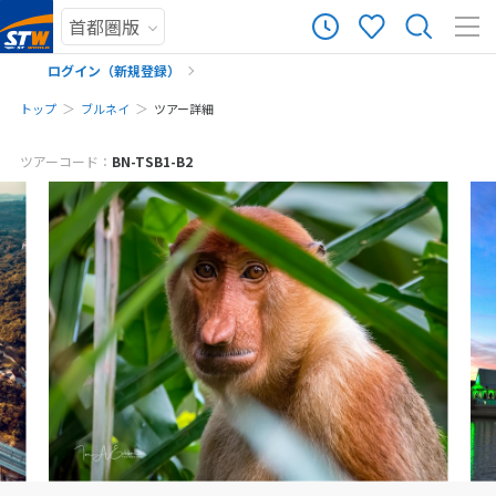
ログイン（新規登録）
トップ
ブルネイ
ツアー詳細
メールでお問い合わせ
まだ履歴がありません
ツアーコード：
BN-TSB1-B2
※ご予約・お問い合わせフォームをお送りいただいた時点で、キャンセル料
まだ登録がありません
は発生しません。お気軽にご予約・お問い合わせください。
※該当ツアーをご予約・お問い合わせいただく前に、ツアー画面をキャプチ
ャして保存してください。
予約・お問い合わせ
来店予約の申し込み
お電話でお問い合わせ