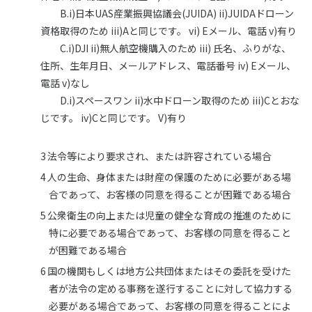
B.i)日本UAS産業振興協議会(JUIDA) ii)JUIDAドローン
資格取得のため iii)Aと同じです。 vi) Eメール、電話 v)有り
C.i)DJI ii)無人航空機購入のため iii) 氏名、ふりがな、
住所、生年月日、メールアドレス、電話番号 iv) Eメール、
電話 v)なし
D.i)スペースワン ii)水中ドローン取得のため iii)Cとおな
じです。 iv)Cと同じです。 V)有り
法令等により要求され、または許容されている場合
人の生命、身体または財産の保護のために必要がある場
合であって、お客様の同意を得ることが困難である場合
公衆衛生の向上または児童の健全な育成の推進のために
特に必要である場合であって、お客様の同意を得ること
が困難である場合
国の機関もしくは地方公共団体またはその委託を受けた
者が法令の定める事務を遂行することに対して協力する
必要がある場合であって、お客様の同意を得ることによ