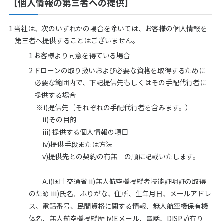
【個人情報の第三者への提供】
当社は、次のいずれかの場合を除いては、お客様の個人情報を
第三者へ提供することはございません。
お客様より同意を得ている場合
ドローンの取り扱いおよび必要な資格を取得するために
必要な範囲内で、下記提供先もしくはその手配代行者に
提供する場合
※i)提供先（それぞれの手配代行者を含みます。）
ii)その目的
iii) 提供する個人情報の項目
iv)提供手段または方法
v)提供先との契約の有無 の順に記載いたします。
A.i)国土交通省 ii)無人航空機操縦者技能証明証の取得
のため iii)氏名、ふりがな、住所、生年月日、メールアドレ
ス、電話番号、民間資格に関する情報、無人航空機保有機
体名、無人航空機操縦歴 iv)Eメール、電話、DISP v)有り