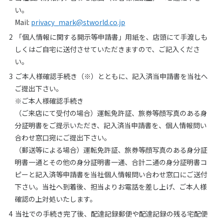
い。
Mail:
privacy_mark@stworld.co.jp
「個人情報に関する開示等申請書」用紙を、店頭にて手渡しも
しくはご自宅に送付させていただきますので、ご記入くださ
い。
ご本人様確認手続き（※）とともに、記入済当申請書を当社へ
ご提出下さい。
※ご本人様確認手続き
（ご来店にて受付の場合）運転免許証、旅券等顔写真のある身
分証明書をご提示いただき、記入済当申請書を、個人情報問い
合わせ窓口宛にご提出下さい。
（郵送等による場合）運転免許証、旅券等顔写真のある身分証
明書一通とその他の身分証明書一通、合計二通の身分証明書コ
ピーと記入済等申請書を当社個人情報問い合わせ窓口にご送付
下さい。当社へ到着後、担当よりお電話を差し上げ、ご本人様
確認の上対処いたします。
当社での手続き完了後、配達記録郵便や配達記録の残る宅配便