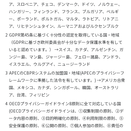
ア、スロベニア、チェコ、デンマーク、ドイツ、ノルウェー、
ハンガリー、フィンランド、フランス、ブルガリア、ベルギ
ー、ポーランド、ポルトガル、マルタ、ラトビア、リトアニ
ア、リヒテンシュタイン、ルーマニアおよびルクセンブルク
GDPR第45条に基づく十分性の認定を取得している国・地域
（GDPRに基づき欧州委員会が十分なデータ保護水準を有して
いると認めています。） →スイス、カナダ、アルゼンチン、ガ
ンジー島、マン島、ジャージー島、フェロー諸島、アンドラ、
イスラエル、ウルグアイ、ニュージーランド
APECのCBPRシステムの加盟国・地域(APECのプライバシーフ
レームワークに準拠した法令を有しています。) →アメリカ合衆
国、メキシコ、カナダ、シンガポール、韓国、オーストラリ
ア、台湾、フィリピン
OECDプライバシーガイドライン8原則に全て対応している国
(OECDプライバシーガイドラインは、①収集制限の原則、②デ
ータ内容の原則、③目的明確化の原則、④利用制限の原則、⑤
安全保護の原則、⑥公開の原則、⑦個人参加の原則、⑧責任の