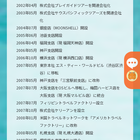
2002年04月
株式会社プレイガイドツアーを関連会社化
2003年05月
株式会社サウスパシフィックツアーズを関連会社
化
2004年07月
銀座店（MOONSHELL）開設
2005年06月
池袋支店開設
2006年04月
福岡支店（現 福岡天神店）開設
2006年05月
神戸支店開設
2006年10月
横浜支店（現 横浜西口店）開設
2007年05月
東京本社 エス・ティー・ワールドビル（渋谷区渋
谷）に移転
2007年05月
神戸支店を「三宮駅前支店」に改称
2007年07月
大阪支店をOSビルへ移転し、梅田ハービス店を
大阪支店（現 大阪マルビル店）に統合
2007年07月
フィリピントラベルファクトリー設立
2007年10月
株式会社ケリーアンを設立
2008年01月
米国トラベルネットワークを「アメリカトラベル
ファクトリー」に改称
2008年05月
札幌支店（現 札幌大通店）開設