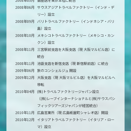
2008年05月
銀座店を東京本社に統合
2008年06月
サウスアジアトラベルファクトリー（インド・デ
リー）設立
2008年09月
バリトラベルファクトリー（インドネシア・バリ
島）設立
2008年10月
メキシコトラベルファクトリー（メキシコ・カン
クン）設立
2008年11月
三宮駅前支店を大阪支店（現 大阪マルビル店）に
統合
2008年11月
池袋支店を新宿支店（現 新宿駅前店）に統合
2009年06月
旅のコンシェルジュ 開設
2009年12月
大阪支店（現 大阪マルビル店）を大阪マルビルへ
移転
2010年04月
(株)トラベルファクトリージャパン設立
（(株)レーブインターナショナルと(株)サウスパシ
フィックツアーズジャパンが経営統合）
2010年11月
広島営業所（現 広島紙屋町シャレオ店）開設
2010年12月
イタリアトラベルファクトリー（イタリア・ロー
マ）設立