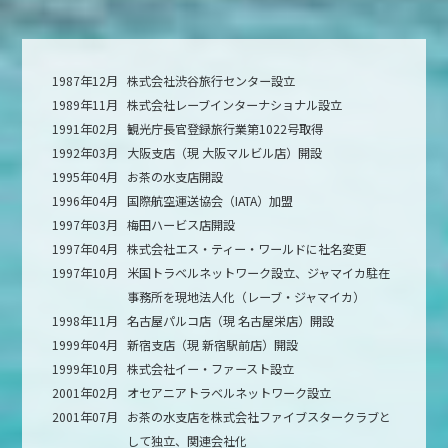
1987年12月
株式会社渋谷旅行センター設立
1989年11月
株式会社レーブインターナショナル設立
1991年02月
観光庁長官登録旅行業第1022号取得
1992年03月
大阪支店（現 大阪マルビル店）開設
1995年04月
お茶の水支店開設
1996年04月
国際航空運送協会（IATA）加盟
1997年03月
梅田ハービス店開設
1997年04月
株式会社エス・ティー・ワールドに社名変更
1997年10月
米国トラベルネットワーク設立、ジャマイカ駐在
事務所を現地法人化（レーブ・ジャマイカ）
1998年11月
名古屋パルコ店（現 名古屋栄店）開設
1999年04月
新宿支店（現 新宿駅前店）開設
1999年10月
株式会社イー・ファースト設立
2001年02月
オセアニアトラベルネットワーク設立
2001年07月
お茶の水支店を株式会社ファイブスタークラブと
して独立、関連会社化