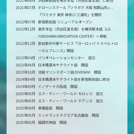
2021年06月
渋谷駅前店を東京本社（渋谷区道玄坂）に統合
2021年07月
ドローンスクール『ソラガク 大阪 和歌山校』、
『ウミガク 東京 神奈川 三浦校』を開校
2022年07月
新宿駅前店 リニューアルオープン
2022年12月
東京本社（渋谷区道玄坂）を横浜駅本店（LG
YOKOHAMA INNOVATION CENTER）へ移転
2022年12月
旅前旅中の新サービス『ヨーロッパ トラベル＋ロ
ーカルフレンズ』開設
2023年04月
バリオペレーションセンター 設立
2023年06月
日本橋週末サテライト店 開設
2023年10月
池袋マリンスポーツ店/DIVENAVI 開設
2024年04月
日本橋週末サテライト店を新宿駅前店に統合
2024年09月
イノゲート大阪店 開設
2025年05月
エス・ティー・ワールド モロッコ 設立
2025年05月
エス・ティー・ワールド ケアンズ 設立
2025年08月
東銀座店 開設
2025年05月
ミッドランドスクエア名古屋店 開設
2025年05月
福岡天神店 開設