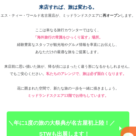
来店すれば、旅は変わる。
エス・ティー・ワールド名古屋店が、ミッドランドスクエアに
再オープン
します。
ここは単なる旅行カウンターではなく、
「海外旅行の常識をひっくり返す」場所。
経験豊富なスタッフが観光地やグルメ情報を率直にお伝えし、
あなただけの最適な旅をご提案します。
来店前に思い描いた旅が、帰る頃にはまったく違う形になるかもしれません。
でもご安心ください。
私たちのアレンジで、旅は必ず面白くなります。
花に囲まれた空間で、新たな旅の一歩を一緒に描きましょう。
ミッドランドスクエア13階でお待ちしています。
＼年に1度の旅の大祭典が名古屋初上陸！／
STWも出展します！