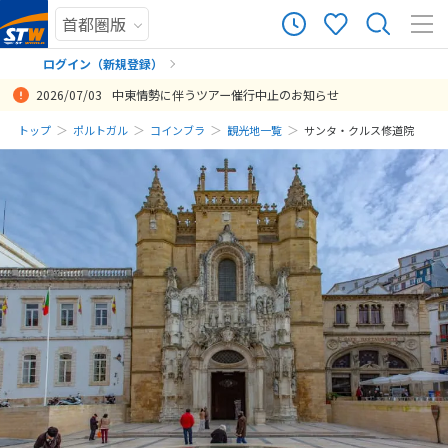
ログイン（新規登録）
2026/07/03
中東情勢に伴うツアー催行中止のお知らせ
まだ履歴がありません
トップ
ポルトガル
コインブラ
観光地一覧
サンタ・クルス修道院
まだ登録がありません