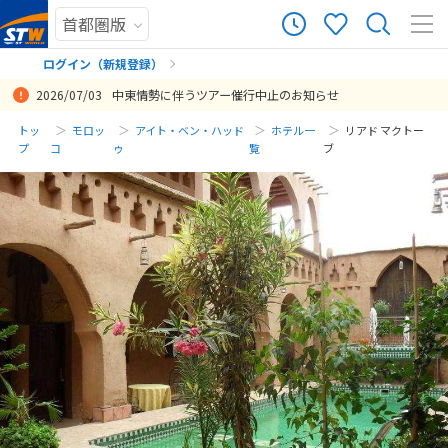
ログイン（新規登録）
2026/07/03
中東情勢に伴うツアー催行中止のお知らせ
まだ履歴がありません
トッ
モロッ
アイト・ベン・ハッド
ホテル一
リアド マクトー
プ
コ
ゥ
覧
ブ
まだ登録がありません