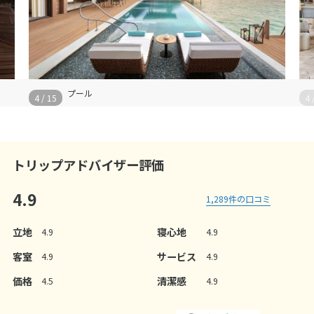
プール
5
/
15
5
/
15
トリップアドバイザー評価
4.9
1,289
件の口コミ
立地
寝心地
4.9
4.9
客室
サービス
4.9
4.9
価格
清潔感
4.5
4.9