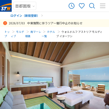
ログイン（新規登録）
2026/07/03
中東情勢に伴うツアー催行中止のお知らせ
まだ履歴がありません
トッ
モルデ
南マーレ
ホテル
ウォルドルフ アストリア モルディ
プ
ィブ
環礁
一覧
ブ イターフシ
まだ登録がありません