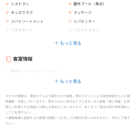
レストラン
屋外プール（真水）
キッズクラブ
マッサージ
スパトリートメント
スパセンター
バナナボート
ジェットスキー
ダイビング
カヌー
もっと見る
卓球
フィットネス
客室情報
無線インターネットアクセス
もっと見る
ホテルの情報は、現地ホテルより提供された情報、弊社スタッフによる現地視察をもとに随
時編集・作成しておりますが、完全ではない部分もございます。また画像（特に部屋）も実
際にご利用される施設とは異なる場合もございますので、あくまでご宿泊の際の参考資料と
してご利用下さい。
※情報相違に起因するお客様の損害につきましては責任を負いかねますので、予めご了承下
さい。