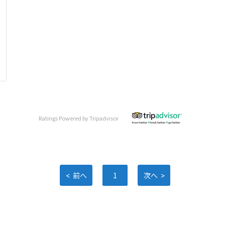
Ratings Powered by Tripadvisor
<
>
前へ
1
次へ