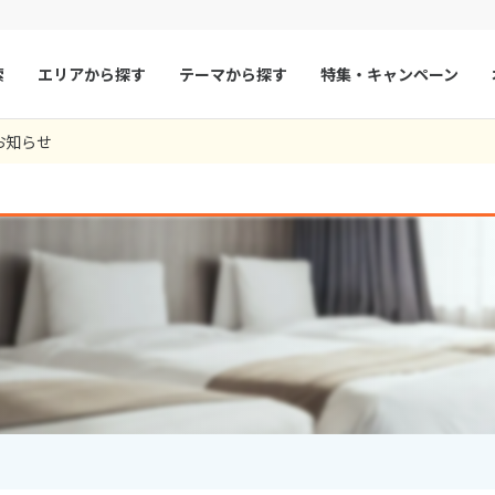
索
エリアから探す
テーマから探す
特集・キャンペーン
お知らせ
マルタ
冬旅
スペイン
ゴールデンウィー
フランス
夏旅
モナコ
ルクセンブルク
イギリス
チェコ
オーストリア
スロヴァキア
アイスランド
ン
デンマーク
ノルウェー
リトアニア
ギリシャ
ア
モンテネグロ
ブルガリア
ア
ボスニア・ヘルツェゴビナ
セルビア