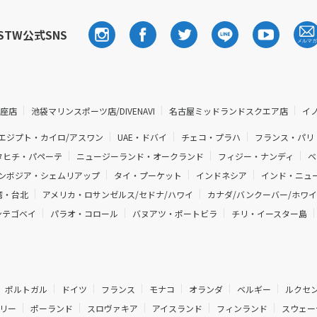
STW公式SNS
銀座店
池袋マリンスポーツ店/DIVENAVI
名古屋ミッドランドスクエア店
イ
エジプト・カイロ/アスワン
UAE・ドバイ
チェコ・プラハ
フランス・パリ
タヒチ・パペーテ
ニュージーランド・オークランド
フィジー・ナンディ
ベ
ンボジア・シェムリアップ
タイ・プーケット
インドネシア
インド・ニュー
湾・台北
アメリカ・ロサンゼルス/セドナ/ハワイ
カナダ/バンクーバー/ホワ
ンテゴベイ
パラオ・コロール
バヌアツ・ポートビラ
チリ・イースター島
ポルトガル
ドイツ
フランス
モナコ
オランダ
ベルギー
ルクセ
リー
ポーランド
スロヴァキア
アイスランド
フィンランド
スウェー