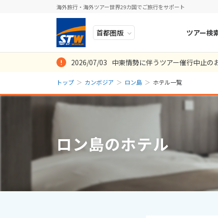
海外旅行・海外ツアー世界29カ国でご旅行をサポート
ツアー検
2026/07/03
中東情勢に伴うツアー催行中止の
ヨーロッパ
人気のテーマ
イタリア
秋旅
トップ
カンボジア
ロン島
ホテル一覧
中近東・トルコ
お得な旅
ドイツ
年末年始
アフリカ
誰と行く？
ベルギー
アジア
目的
スイス
ロン島のホテル
ロシア・中央アジア
ポーランド
アメリカ・カナダ
スウェーデ
中南米・カリブ海
ラトビア
モルディブ・他インド洋
スロヴェニ
太平洋地域
北マケドニ