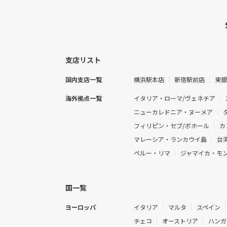
支店リスト
国内支店一覧
横浜駅本店
新宿駅前店
東
海外拠点一覧
イタリア・ローマ/ヴェネチア
ニューカレドニア・ヌーメア
フィリピン・セブ/ボホール
カ
マレーシア・ランカウイ島
台
ペルー・リマ
ジャマイカ・モ
国一覧
ヨーロッパ
イタリア
マルタ
スペイン
チェコ
オーストリア
ハンガ