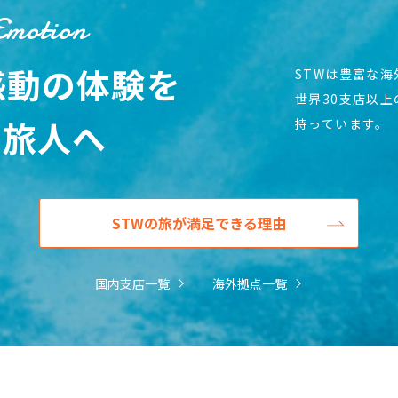
Emotion
感動の体験を
STWは豊富な
世界30支店以
の旅人へ
持っています。
STWの旅が満足できる理由
国内支店一覧
海外拠点一覧