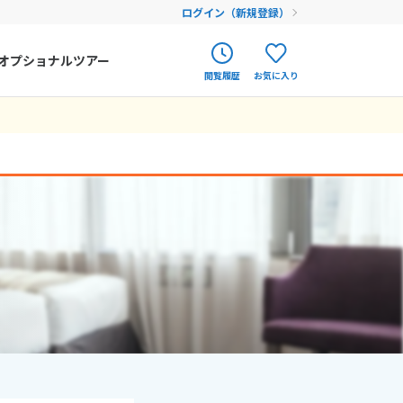
ログイン（新規登録）
オプショナルツアー
閲覧履歴
お気に入り
ク
ポルトガル
春旅
オランダ
アイルランド
まだ履歴がありません
まだ登録がありません
ハンガリー
フィンランド
エストニア
クロアチア
ルーマニア
フェロー諸島