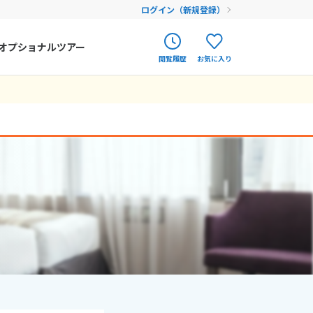
ログイン（新規登録）
オプショナルツアー
閲覧履歴
お気に入り
ク
ポルトガル
春旅
オランダ
アイルランド
まだ履歴がありません
まだ登録がありません
ハンガリー
フィンランド
エストニア
クロアチア
ルーマニア
フェロー諸島