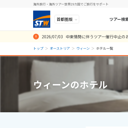
海外旅行・海外ツアー世界29カ国でご旅行をサポート
ツアー検
2026/07/03
中東情勢に伴うツアー催行中止の
ヨーロッパ
人気のテーマ
イタリア
秋旅
トップ
オーストリア
ウィーン
ホテル一覧
中近東・トルコ
お得な旅
ドイツ
年末年始
アフリカ
誰と行く？
ベルギー
アジア
目的
スイス
ウィーンのホテル
ロシア・中央アジア
ポーランド
アメリカ・カナダ
スウェーデ
中南米・カリブ海
ラトビア
モルディブ・他インド洋
スロヴェニ
太平洋地域
北マケドニ