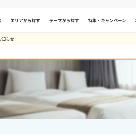
索
エリアから探す
テーマから探す
特集・キャンペーン
お知らせ
マルタ
冬旅
スペイン
ゴールデンウィー
フランス
夏旅
モナコ
ルクセンブルク
イギリス
チェコ
オーストリア
スロヴァキア
アイスランド
ン
デンマーク
ノルウェー
リトアニア
ギリシャ
ア
モンテネグロ
ブルガリア
ア
ボスニア・ヘルツェゴビナ
セルビア