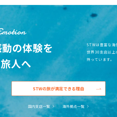
Emotion
感動の体験を
STWは豊富な
世界30支店以
の旅人へ
持っています。
STWの旅が満足できる理由
国内支店一覧
海外拠点一覧