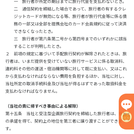
一 旅行者が所定の期日までに旅行代金を支払わないとき。
二 通信契約を締結した場合であって、旅行者の有するクレ
ジットカードが無効になる等、旅行者が旅行代金等に係る債
務の一部又は全部を提携会社のカード会員規約に従って決済
できなくなったとき。
三 旅行者が第六条第二号から第四号までのいずれかに該当
することが判明したとき。
２ 前項の規定に基づいて手配旅行契約が解除されたときは、旅
行者は、いまだ提供を受けていない旅行サービスに係る取消料、
違約料その他の運送・宿泊機関等に対して既に支払い、又はこれ
から支払わなければならない費用を負担するほか、当社に対し、
当社所定の取消手続料金及び当社が得るはずであった取扱料金を
支払わなければなりません。
（当社の責に帰すべき事由による解除）
第十五条 当社と受注型企画旅行契約を締結した旅行者は、当社
の承諾を得て、契約上の地位を第三者に譲り渡すことができま
す。