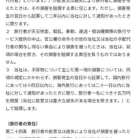
代行者」といいます。）が故意又は過失により旅行者に損害を与
えたときは、その損害を賠償する責に任じます。ただし、損害発
生の翌日から起算して二年以内に当社に対して通知があったとき
に限ります。
２ 旅行者が天災地変、戦乱、暴動、運送・宿泊機関等の旅行サ
ービス提供の中止、官公署の命令その他の当社又は当社の手配代
行者の関与し得ない事由により損害を被ったときは、当社は、前
項の場合を除き、その損害を賠償する責任を負うものではありま
せん。
３ 当社は、手荷物について生じた第一項の損害については、同
項の規定にかかわらず、損害発生の翌日から起算して、国内旅行
にあっては十四日以内に、海外旅行にあっては二十一日以内に当
社に対して通知があったときに限り、旅行者一名につき十五万円
を限度（当社に故意又は重大な過失がある場合を除きます。）と
して賠償します。
（旅行者の責任）
第二十四条 旅行者の故意又は過失により当社が損害を被ったと