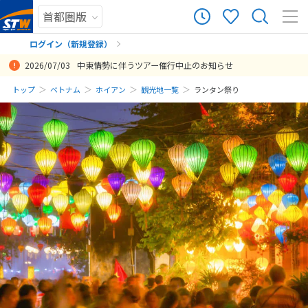
ログイン（新規登録）
2026/07/03
中東情勢に伴うツアー催行中止のお知らせ
まだ履歴がありません
トップ
ベトナム
ホイアン
観光地一覧
ランタン祭り
まだ登録がありません