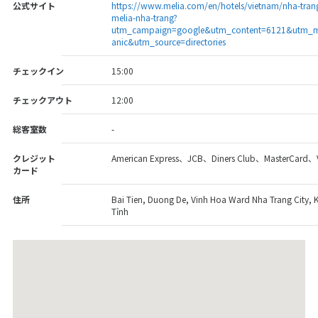
公式サイト
https://www.melia.com/en/hotels/vietnam/nha-tran
melia-nha-trang?
utm_campaign=google&utm_content=6121&utm_
anic&utm_source=directories
チェックイン
15:00
チェックアウト
12:00
総客室数
-
クレジット
American Express、JCB、Diners Club、MasterCard、
カード
住所
Bai Tien, Duong De, Vinh Hoa Ward Nha Trang City,
Tỉnh