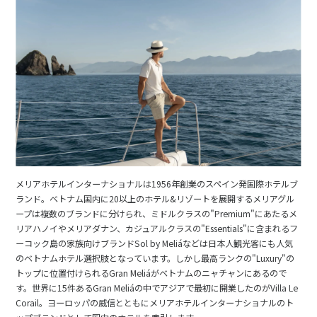
メリアホテルインターナショナルは1956年創業のスペイン発国際ホテルブ
ランド。ベトナム国内に20以上のホテル&リゾートを展開するメリアグル
ープは複数のブランドに分けられ、ミドルクラスの"Premium"にあたるメ
リアハノイやメリアダナン、カジュアルクラスの"Essentials"に含まれるフ
ーコック島の家族向けブランドSol by Meliáなどは日本人観光客にも人気
のベトナムホテル選択肢となっています。しかし最高ランクの"Luxury"の
トップに位置付けられるGran Meliáがベトナムのニャチャンにあるので
す。世界に15件あるGran Meliáの中でアジアで最初に開業したのがVilla Le
Corail。ヨーロッパの威信とともにメリアホテルインターナショナルのト