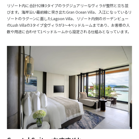
リゾート内に合計92棟3タイプのラグジュアリーなヴィラが整然と立ち並
びます。海岸沿い最前線に突き出たGran Ocean Villa、入江になっているリ
ゾートのラグーンに面したLagoon Villa、リゾート内側のガーデンビュー
のLush Villaの3タイプ全ヴィラが3～4ベッドルームまであり、お客様の人
数や用途に合わせて1ベッドルームから設定される仕組みとなっています。