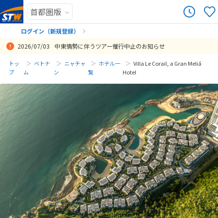
ログイン（新規登録）
2026/07/03
中東情勢に伴うツアー催行中止のお知らせ
まだ履歴がありません
トッ
ベトナ
ニャチャ
ホテル一
Villa Le Corail, a Gran Meliá
プ
ム
ン
覧
Hotel
まだ登録がありません