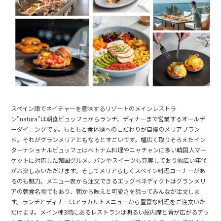
スペイン語でネイチャーを意味するリゾートのメインレストラ
ン"natura"は朝食ビュッフェからランチ、ディナーまで営業するオールデ
ーダイニングです。もともと食体験へのこだわりが自慢のメリアブラン
ド。それがグランメリアともなるとすごいです。幅広く取りそろえたイン
ターナショナルビュッフェはベトナム料理やニャチャンに多い韓国人マー
ケットに対応した韓国グルメ、パンやスイーツも充実しており幅広い年代
がお楽しみいただけます。そしてメリアらしくスペイン料理コーナーがあ
るのも魅力。メニュー表から注文できるエッグベネディクトはグランメリ
アの朝食名物でもあり、朝から映えと可愛さを狙ってみんなが注文しま
す。ランチとディナーはアラカルトメニューから豊富な料理をご注文いた
だけます。メイン棟3階にあるレストランは明るい屋内席と青が広がるデッ