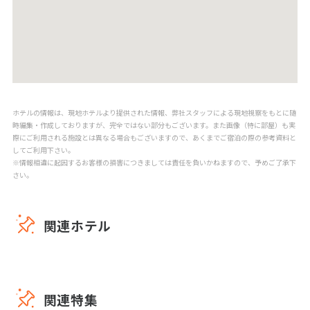
ホテルの情報は、現地ホテルより提供された情報、弊社スタッフによる現地視察をもとに随
時編集・作成しておりますが、完全ではない部分もございます。また画像（特に部屋）も実
際にご利用される施設とは異なる場合もございますので、あくまでご宿泊の際の参考資料と
してご利用下さい。
※情報相違に起因するお客様の損害につきましては責任を負いかねますので、予めご了承下
さい。
関連ホテル
関連特集