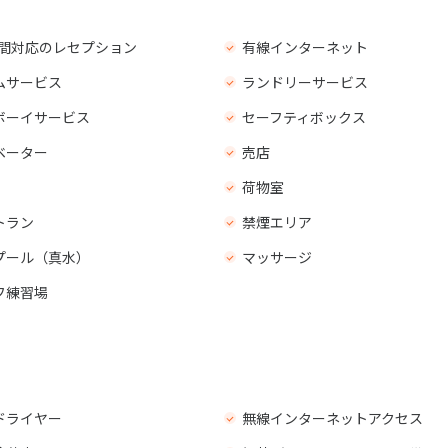
 時間対応のレセプション
有線インターネット
ムサービス
ランドリーサービス
ボーイサービス
セーフティボックス
ベーター
売店
荷物室
トラン
禁煙エリア
プール（真水）
マッサージ
フ練習場
ドライヤー
無線インターネットアクセス