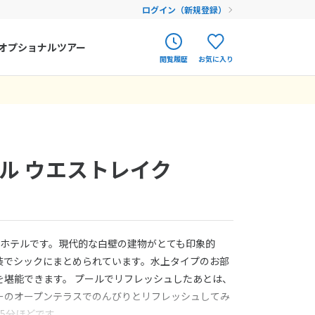
ログイン（新規登録）
オプショナルツアー
閲覧履歴
お気に入り
ク
ポルトガル
春旅
オランダ
アイルランド
まだ履歴がありません
まだ登録がありません
ル ウエストレイク
ハンガリー
フィンランド
エストニア
星ホテルです。現代的な白壁の建物がとても印象的
クロアチア
装でシックにまとめられています。水上タイプのお部
を堪能できます。 プールでリフレッシュしたあとは、
ルーマニア
ーのオープンテラスでのんびりとリフレッシュしてみ
フェロー諸島
5分ほどです。