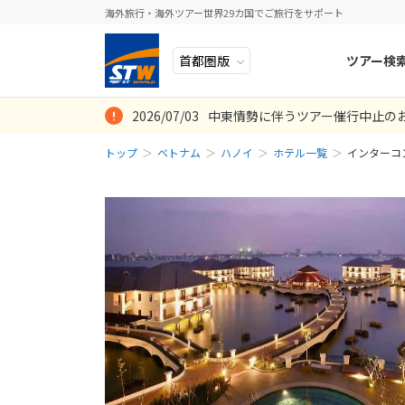
海外旅行・海外ツアー世界29カ国でご旅行をサポート
ツアー検
2026/07/03
中東情勢に伴うツアー催行中止の
ヨーロッパ
人気のテーマ
イタリア
秋旅
トップ
ベトナム
ハノイ
ホテル一覧
インターコ
中近東・トルコ
お得な旅
ドイツ
年末年始
アフリカ
誰と行く？
ベルギー
アジア
目的
スイス
ロシア・中央アジア
ポーランド
アメリカ・カナダ
スウェーデ
中南米・カリブ海
ラトビア
モルディブ・他インド洋
スロヴェニ
太平洋地域
北マケドニ