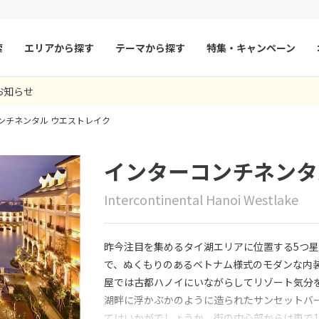
索
エリアから探す
テーマから探す
特集・キャンペーン
お知らせ
マルタ
冬旅
スペイン
ゴールデンウィー
ンチネンタル ウエストレイク
フランス
夏旅
モナコ
ルクセンブルク
イギリス
インターコンチネンタ
チェコ
オーストリア
Intercontinental Hanoi Westlake
スロヴァキア
アイスランド
ン
デンマーク
ノルウェー
昨今注目を集めるタイ湖エリアに位置する5つ
リトアニア
ギリシャ
で、ぬくもりのあるベトナム様式のモダンな内
屋では古都ハノイにいながらしてリゾート気分
ア
モンテネグロ
ブルガリア
湖畔に浮かぶかのように造られたサンセットバ
ア
ボスニア・ヘルツェゴビナ
セルビア
てはいかがでしょうか。街の中心部からは車で1