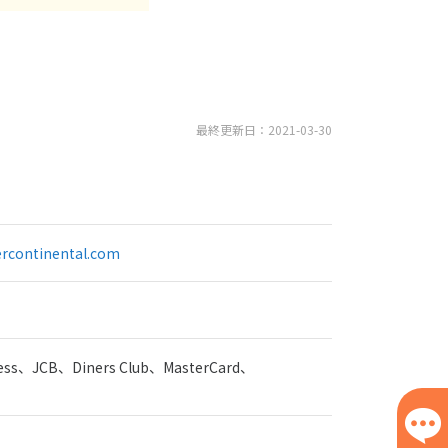
最終更新日：2021-03-30
ercontinental.com
ress、JCB、Diners Club、MasterCard、