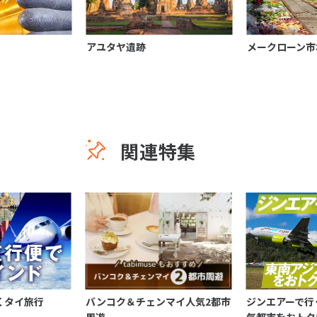
アユタヤ遺跡
メークローン市
関連特集
くタイ旅行
バンコク＆チェンマイ人気2都市
ジンエアーで行