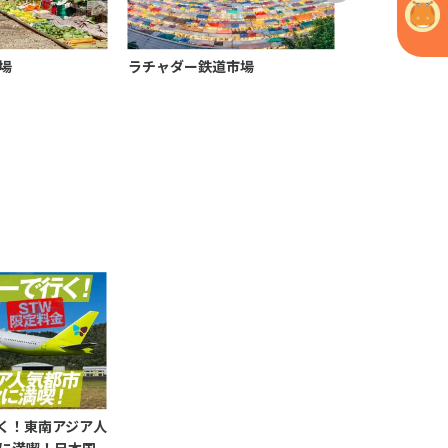
場
ラチャダー鉄道市場
ダムヌン サド
ケット
く！東南アジア人