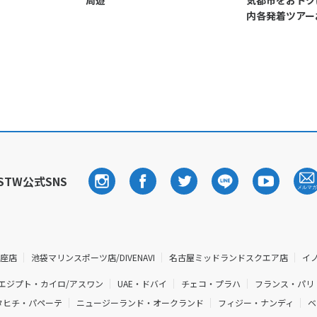
周遊
気都市をおトク
内各発着ツアー
STW公式SNS
銀座店
池袋マリンスポーツ店/DIVENAVI
名古屋ミッドランドスクエア店
イ
エジプト・カイロ/アスワン
UAE・ドバイ
チェコ・プラハ
フランス・パリ
タヒチ・パペーテ
ニュージーランド・オークランド
フィジー・ナンディ
ベ