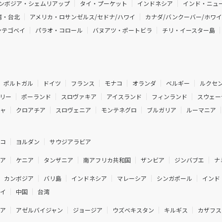
ンボジア・シェムリアップ
タイ・プーケット
インドネシア
インド・ニュー
湾・台北
アメリカ・ロサンゼルス/セドナ/ハワイ
カナダ/バンクーバー/ホワ
ンテゴベイ
パラオ・コロール
バヌアツ・ポートビラ
チリ・イースター島
ポルトガル
ドイツ
フランス
モナコ
オランダ
ベルギー
ルクセ
リー
ポーランド
スロヴァキア
アイスランド
フィンランド
スウェー
シャ
クロアチア
スロヴェニア
モンテネグロ
ブルガリア
ルーマニア
ルコ
ヨルダン
サウジアラビア
ジア
ケニア
タンザニア
南アフリカ共和国
ザンビア
ジンバブエ
ナ
カンボジア
バリ島
インドネシア
マレーシア
シンガポール
インド
ネイ
中国
台湾
ニア
アゼルバイジャン
ジョージア
ウズベキスタン
キルギス
カザフス