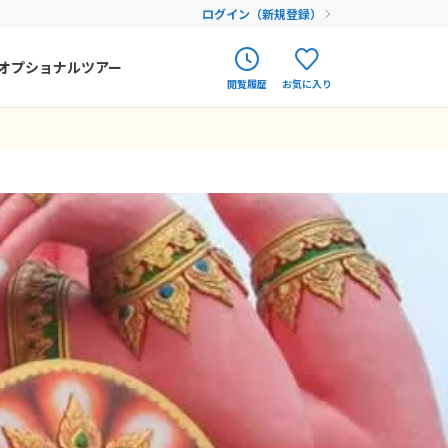
ログイン（新規登録）
オプショナルツアー
閲覧履歴
お気に入り
ク
ポルトガル
春旅
オランダ
アイルランド
まだ履歴がありません
まだ登録がありません
ハンガリー
フィンランド
エストニア
クロアチア
ルーマニア
フェロー諸島