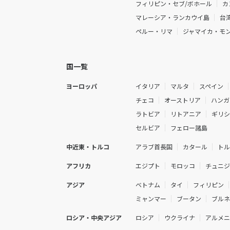
フィリピン・セブ/ボホール
カ
マレーシア・ランカウイ島
台
ペルー・リマ
ジャマイカ・モ
国一覧
ヨーロッパ
イタリア
マルタ
スペイン
チェコ
オーストリア
ハンガ
ラトビア
リトアニア
ギリ
セルビア
フェロー諸島
中近東・トルコ
アラブ首長国
カタール
ト
アフリカ
エジプト
モロッコ
チュニ
アジア
ベトナム
タイ
フィリピン
ミャンマー
ブータン
ブル
ロシア・中央アジア
ロシア
ウクライナ
アルメ