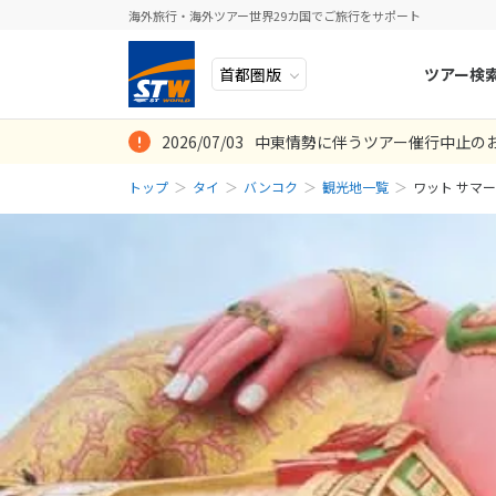
海外旅行・海外ツアー世界29カ国でご旅行をサポート
ツアー検
2026/07/03
中東情勢に伴うツアー催行中止の
ヨーロッパ
人気のテーマ
イタリア
秋旅
トップ
タイ
バンコク
観光地一覧
ワット サマ
中近東・トルコ
お得な旅
ドイツ
年末年始
アフリカ
誰と行く？
ベルギー
アジア
目的
スイス
ロシア・中央アジア
ポーランド
アメリカ・カナダ
スウェーデ
中南米・カリブ海
ラトビア
モルディブ・他インド洋
スロヴェニ
太平洋地域
北マケドニ