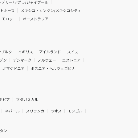
デリー/アグラ/ジャイプール
イトホース
メキシコ・カンクン/メキシコシティ
モロッコ
オーストラリア
ンブルク
イギリス
アイルランド
スイス
デン
デンマーク
ノルウェー
エストニア
北マケドニア
ボスニア・ヘルツェゴビナ
ミビア
マダガスカル
ネパール
スリランカ
ラオス
モンゴル
タン