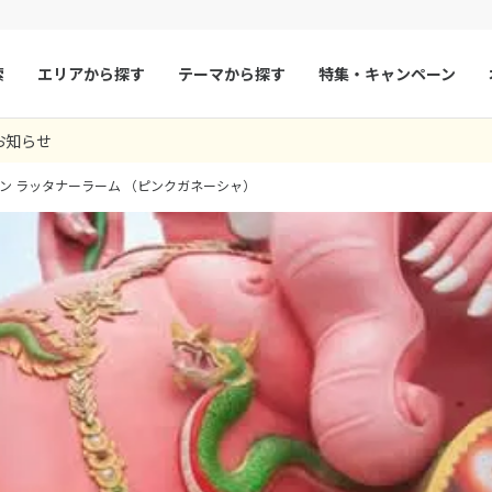
索
エリアから探す
テーマから探す
特集・キャンペーン
お知らせ
マルタ
冬旅
スペイン
ゴールデンウィー
ーン ラッタナーラーム （ピンクガネーシャ）
フランス
夏旅
モナコ
ルクセンブルク
イギリス
チェコ
オーストリア
スロヴァキア
アイスランド
ン
デンマーク
ノルウェー
リトアニア
ギリシャ
ア
モンテネグロ
ブルガリア
ア
ボスニア・ヘルツェゴビナ
セルビア