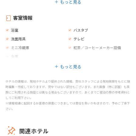
もっと見る
庭園
ジム
新聞
カフェ
客室情報
バー
レストラン
浴室
バスタブ
プールサイドのスナックバー
マッサージ
洗面用具
テレビ
スパトリートメント
スパセンター
ミニ冷蔵庫
紅茶／コーヒーメーカー設備
金庫
もっと見る
ホテルの情報は、現地ホテルより提供された情報、弊社スタッフによる現地視察をもとに随
時編集・作成しておりますが、完全ではない部分もございます。また画像（特に部屋）も実
際にご利用される施設とは異なる場合もございますので、あくまでご宿泊の際の参考資料と
してご利用下さい。
※情報相違に起因するお客様の損害につきましては責任を負いかねますので、予めご了承下
さい。
関連ホテル