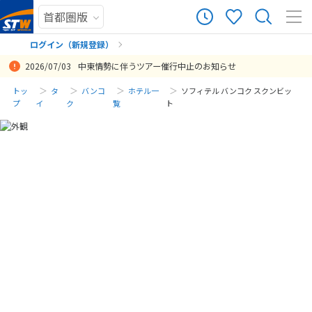
ログイン（新規登録）
2026/07/03
中東情勢に伴うツアー催行中止のお知らせ
まだ履歴がありません
トッ
タ
バンコ
ホテル一
ソフィテル バンコク スクンビッ
プ
イ
ク
覧
ト
まだ登録がありません