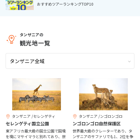
おすすめツアーランキングTOP10
9
9月未定
2026年
月
1
2
3
4
5
6
7
8
9
10
11
12
タンザニアの
観光地一覧
13
14
15
16
17
18
19
20
21
22
23
24
25
26
27
28
29
30
10
10月未定
2026年
月
1
2
3
4
5
6
7
8
9
10
タンザニア /セレンゲティ
タンザニア /ンゴロンゴロ
11
12
13
14
15
16
17
セレンゲティ国立公園
ンゴロンゴロ自然保護区
18
19
20
21
22
23
24
東アフリカ最大級の国立公園で国境
世界最大級のクレーターであり、タ
を境にマサイマラと別れており、世
ンザニアのサファリでも1、2位を争