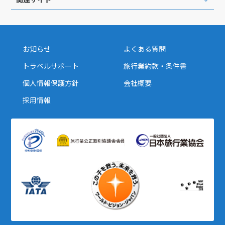
1
1月未定
2028年
月
1
2
3
4
5
6
7
8
お知らせ
よくある質問
9
10
11
12
13
14
15
トラベルサポート
旅行業約款・条件書
16
17
18
19
20
21
22
個人情報保護方針
会社概要
23
24
25
26
27
28
29
採用情報
30
31
2
2月未定
2028年
月
1
2
3
4
5
6
7
8
9
10
11
12
13
14
15
16
17
18
19
20
21
22
23
24
25
26