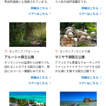
25
26
27
28
29
30
31
界自然遺産にも登録されています。
う人気の自然保護区です。
詳細はこちら
詳細はこちら
ツアーはこちら
ツアーはこちら
11
11月未定
2026年
月
1
2
3
4
5
6
7
8
9
10
11
12
13
14
15
16
17
18
19
20
21
22
23
24
25
26
27
28
タンザニア /アルーシャ
タンザニア /マニヤラ湖
アルーシャ国立公園
マニヤラ湖国立公園
29
30
キリマンジャロ空港から日帰りでも
アフリカでも貴重なウォーキングサ
訪れることのできる国立公園で、周
ファリとナイトサファリができる巨
辺にはコーヒー農園もあります。
大な湖にを擁する国立公園です。
12
12月未定
2026年
月
詳細はこちら
詳細はこちら
ツアーはこちら
ツアーはこちら
1
2
3
4
5
6
7
8
9
10
11
12
13
14
15
16
17
18
19