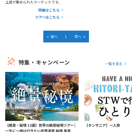
土産が集められたマーケットです。
7
8
9
10
11
12
13
詳細はこちら
14
15
16
17
18
19
20
ツアーはこちら
21
22
23
24
25
26
27
28
<
>
前へ
1
次へ
3
3月未定
2027年
月
特集・キャンペーン
一覧を見る
1
2
3
4
5
6
7
8
9
10
11
12
13
14
15
16
17
18
19
20
21
22
23
24
25
26
27
28
29
30
31
【絶景・秘境 12選】世界の絶景秘境ツアー |
【タンザニア】一人旅
4
4月未定
2027年
月
一生に一度は行きたい世界遺産 秘境 風景