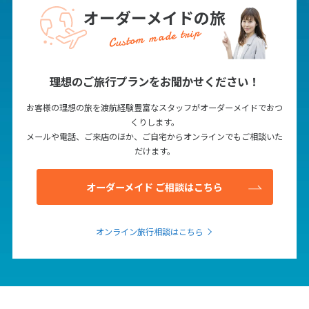
12
13
14
15
16
17
18
オーダーメイドの旅
19
20
21
22
23
24
25
Custom made trip
26
27
28
29
30
理想のご旅行プランをお聞かせください！
10
10月未定
2027年
月
お客様の理想の旅を渡航経験豊富なスタッフがオーダーメイドでおつ
くりします。
1
2
メールや電話、ご来店のほか、ご自宅からオンラインでもご相談いた
だけます。
3
4
5
6
7
8
9
10
11
12
13
14
15
16
オーダーメイド ご相談はこちら
17
18
19
20
21
22
23
24
25
26
27
28
29
30
オンライン旅行相談はこちら
31
11
11月未定
2027年
月