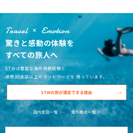
25
26
27
28
29
30
31
Travel
Emotion
8
8月未定
2027年
月
驚きと感動の体験を
1
2
3
4
5
6
7
すべての旅人へ
8
9
10
11
12
13
14
15
16
17
18
19
20
21
STWは豊富な海外視察経験と
22
23
24
25
26
27
28
世界30支店以上のネットワークを
持っています。
29
30
31
STWの旅が満足できる理由
9
9月未定
2027年
月
国内支店一覧
海外拠点一覧
1
2
3
4
5
6
7
8
9
10
11