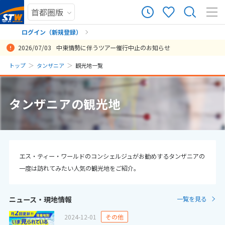
12
ツアー件数
件
ログイン（新規登録）
2026/07/03
中東情勢に伴うツアー催行中止のお知らせ
× カレンダーを閉じる
まだ履歴がありません
トップ
タンザニア
観光地一覧
日
月
火
水
木
金
土
まだ登録がありません
8
タンザニアの観光地
8月未定
2026年
月
1
2
3
4
5
6
7
8
9
10
11
12
13
14
15
エス・ティー・ワールドのコンシェルジュがお勧めするタンザニアの
一度は訪れてみたい人気の観光地をご紹介。
16
17
18
19
20
21
22
23
24
25
26
27
28
29
ニュース・現地情報
一覧を見る
30
31
2024-12-01
その他