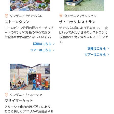
20
21
22
23
24
25
26
27
28
29
30
31
タンザニア /ザンジバル
タンザニア /ザンジバル
ストーンタウン
ザ・ロック レストラン
1
ヨーロピアン注目の隠れビーチリゾ
ザンジバル島にあり死ぬまでに一度
1月未定
2027年
月
ートのザンジバル島の中心であり、
は行ってみたい世界のレストランに
街全体が世界遺産となっています。
も選ばれた海に浮かぶレストランで
1
2
す。
詳細はこちら
詳細はこちら
3
4
5
6
7
8
9
ツアーはこちら
ツアーはこちら
10
11
12
13
14
15
16
17
18
19
20
21
22
23
24
25
26
27
28
29
30
31
タンザニア /アルーシャ
2
2月未定
2027年
月
マサイマーケット
アルーシャ市内のほど近くにあり、
1
2
3
4
5
6
ところ狭しとアフリカの民芸品やお