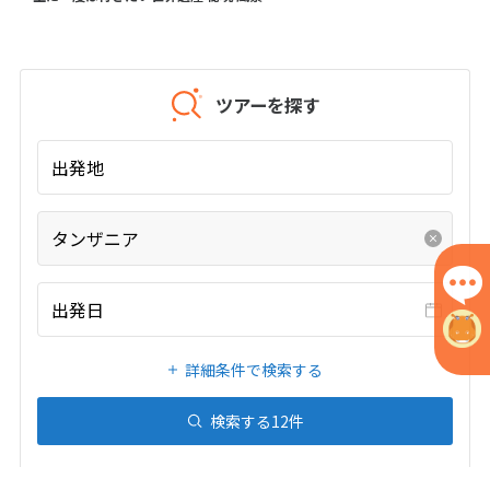
1
2
3
4
5
6
7
8
9
10
ツアーを探す
11
12
13
14
15
16
17
18
19
20
21
22
23
24
出発地
25
26
27
28
29
30
タンザニア
5
5月未定
2027年
月
1
出発日
2
3
4
5
6
7
8
詳細条件で検索する
9
10
11
12
13
14
15
16
17
18
19
20
21
22
検索する
12
件
23
24
25
26
27
28
29
30
31