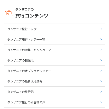
タンザニアの
6
旅行コンテンツ
6月未定
2027年
月
1
2
3
4
5
タンザニア旅行トップ
6
7
8
9
10
11
12
タンザニア旅行・ツアー一覧
13
14
15
16
17
18
19
20
21
22
23
24
25
26
タンザニアの特集・キャンペーン
27
28
29
30
タンザニアの観光地
タンザニアのオプショナルツアー
7
7月未定
2027年
月
タンザニアの最新現地情報
1
2
3
タンザニアの旅行記
4
5
6
7
8
9
10
11
12
13
14
15
16
17
タンザニア旅行のお客様の声
18
19
20
21
22
23
24