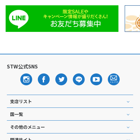
1
2
3
4
5
6
7
8
9
10
11
12
13
14
15
16
17
18
19
20
21
22
23
24
25
26
27
28
29
30
STW公式SNS
12
12月未定
2027年
月
1
2
3
4
5
6
7
8
9
10
11
支店リスト
12
13
14
15
16
17
18
19
20
21
22
23
24
25
国一覧
26
27
28
29
30
31
その他のメニュー
関連サイト