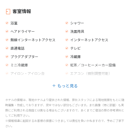
24 時間体制のセキュリティー
ベルボーイサービス
セーフティボックス
外貨両替所
客室情報
売店
庭園
浴室
シャワー
テラス
ジム
ヘアドライヤー
洗面用具
荷物室
プライベートプール
無線インターネットアクセス
インターネットアクセス
プライベートビーチエリア
自転車利用可能
直通電話
テレビ
カフェ
バー
プラグアダプター
冷蔵庫
レストラン
禁煙エリア
ミニ冷蔵庫
紅茶／コーヒーメーカー設備
喫煙エリア
子供用の椅子
アイロン・アイロン台
エアコン（個別調整可能）
プールサイドのスナックバー
オープンキッチン
金庫
モーニングコール
屋外プール（海水）
子供用プール
もっと見る
子供用の遊び場
キッズクラブ
ホテルの情報は、現地ホテルより提供された情報、弊社スタッフによる現地視察をもとに随
大人用エンターテインメントプ
子供用エンターテインメントプロ
時編集・作成しておりますが、完全ではない部分もございます。また画像（特に部屋）も実
ログラム
グラム
際にご利用される施設とは異なる場合もございますので、あくまでご宿泊の際の参考資料と
ゲームルーム
マッサージ
してご利用下さい。
※情報相違に起因するお客様の損害につきましては責任を負いかねますので、予めご了承下
スパトリートメント
スパセンター
さい。