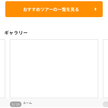
す。 ゲストは、エスク ザル ザンジバルの種類豊富なワールドクラスのエン
ターテイメント施設を利用できます。 アクティブなゲストには、数多くのス
おすすめツアーの一覧を見る
ポーツやアクティビティーを提供しています。このようなサービスには料金
がかかる場合があります。
ギャラリー
ルーム
3
/
15
3