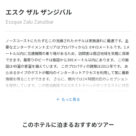
エスク ザル ザンジバル
Essque Zalu Zanzibar
ノースコーストにたたずむこの洗練されたホテルは家族連れに最適です。主
要なエンターテイメントエリアはプロパティから5. 0キロメートルです。1メ
ートル以内に交通機関の乗り場があるため、訪問客は周辺地域を気軽に探索
できます。最寄りのビーチは施設から300メートル以内にあります。 この施
設は49室の客室を備えています。 このプロパティの建築は2011年です。 あ
らゆるタイプのゲストが館内のインターネットアクセスを利用して常に最新
情報を得ることができます。 さらに、館内では24 時間対応のレセプション
を提供しています。この宿泊施設ではエキストラベッドのリクエストに対応
していません。このレジデンスではペット禁止なため、動物が苦手な旅行者
はゆっくりと滞在を満喫できます。さらに、敷地内の便利な駐車場を利用で
もっと見る
きます。旅行者は空港シャトルサービスを利用でき、便利です。日常生活か
ら離れたいゲストは、プロパティのヘルス & ウェルネス施設を利用できま
す。 商用客はプロパティのビジネス施設を利用できます。 訪問客はエスク
このホテルに泊まるおすすめツアー
ザル ザンジバルの美味しい料理で一日の活力を得ることができます。 旅行者
はエスク ザル ザンジバルで提供している複数の飲食施設を直接体験できま