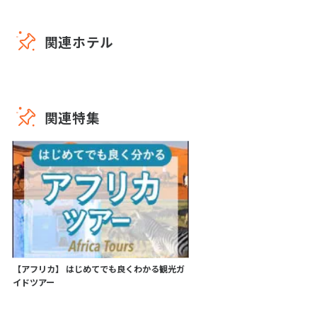
バナナボート
水上スキー
ジェットスキー
水上オートバイ乗り
関連ホテル
ダイビング
ウィンドサーフィン
セーリング
カタマランヨットのセーリング
カヌー
フィットネス
サイクリング／マウンテンバイ
サーフィン
関連特集
ク
サファリ
【アフリカ】 はじめてでも良くわかる観光ガ
イドツアー