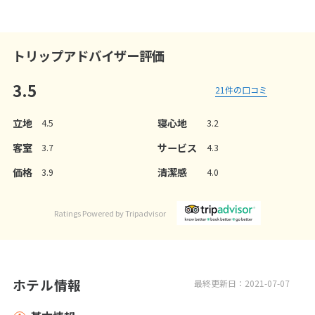
3
/
7
3
トリップアドバイザー評価
3.5
21
件の口コミ
立地
寝心地
4.5
3.2
客室
サービス
3.7
4.3
価格
清潔感
3.9
4.0
Ratings Powered by Tripadvisor
ホテル情報
最終更新日：2021-07-07