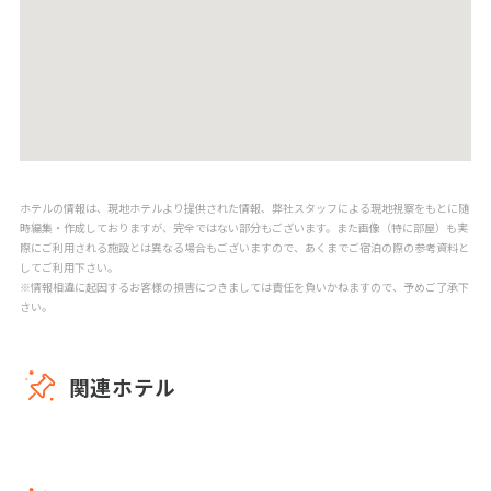
ホテルの情報は、現地ホテルより提供された情報、弊社スタッフによる現地視察をもとに随
時編集・作成しておりますが、完全ではない部分もございます。また画像（特に部屋）も実
際にご利用される施設とは異なる場合もございますので、あくまでご宿泊の際の参考資料と
してご利用下さい。
※情報相違に起因するお客様の損害につきましては責任を負いかねますので、予めご了承下
さい。
関連ホテル