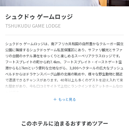
シュクドゥ ゲームロッジ
TSHUKUDU GAME LODGE
シュクドゥ ゲームロッジは、南アフリカ共和国の自然豊かなクルーガー国立
公園に隣接するシュクドゥゲーム私営保護区にあり、サファリ観光とサファ
リの合間のホテル滞在をゆっくりと楽しめるスーペリアクラスロッジです。
フートスプレイトの町から約7.4km、フートスプレイト・イーストゲート空
港からも17kmという便利な立地ながら、3,800ヘクタールの広大なブッシュ
ベルドからはドラケンスバーグ山脈の北端の眺めや、様々な野生動物と間近
で遭遇できるチャンスがあります。40年以上も多くのゲストを迎え入れて来
た歴史があり、今も口コミサイトで上位にランクインするアットホームなロ
ッジです。
もっと見る
このホテルに泊まるおすすめツアー