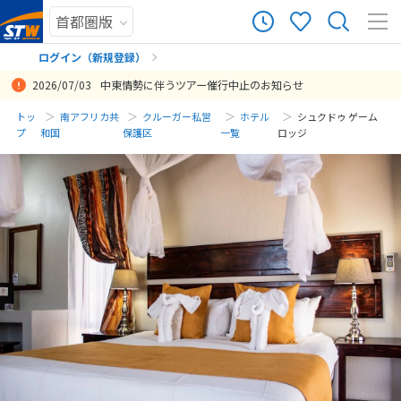
ログイン（新規登録）
2026/07/03
中東情勢に伴うツアー催行中止のお知らせ
まだ履歴がありません
トッ
南アフリカ共
クルーガー私営
ホテル
シュクドゥ ゲーム
プ
和国
保護区
一覧
ロッジ
まだ登録がありません