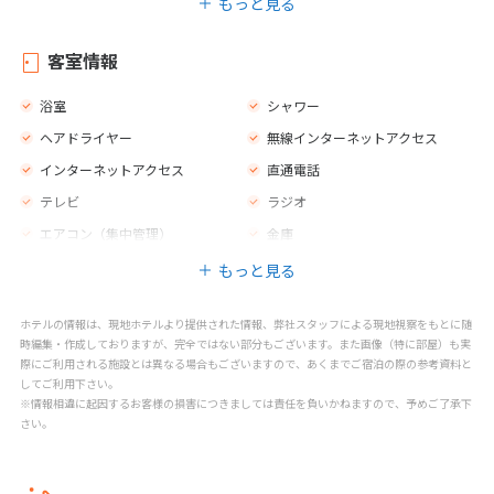
もっと見る
禁煙エリア
屋外プール（真水）
子供用の遊び場
子供用エンターテインメントプロ
客室情報
グラム
カジノ
スパトリートメント
浴室
シャワー
スパセンター
サイクリング／マウンテンバイク
ヘアドライヤー
無線インターネットアクセス
ゴルフ
インターネットアクセス
直通電話
テレビ
ラジオ
エアコン（集中管理）
金庫
もっと見る
ホテルの情報は、現地ホテルより提供された情報、弊社スタッフによる現地視察をもとに随
時編集・作成しておりますが、完全ではない部分もございます。また画像（特に部屋）も実
際にご利用される施設とは異なる場合もございますので、あくまでご宿泊の際の参考資料と
してご利用下さい。
※情報相違に起因するお客様の損害につきましては責任を負いかねますので、予めご了承下
さい。