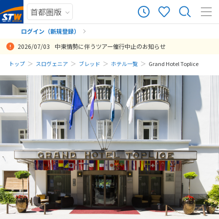
ログイン（新規登録）
2026/07/03
中東情勢に伴うツアー催行中止のお知らせ
まだ履歴がありません
トップ
スロヴェニア
ブレッド
ホテル一覧
Grand Hotel Toplice
まだ登録がありません