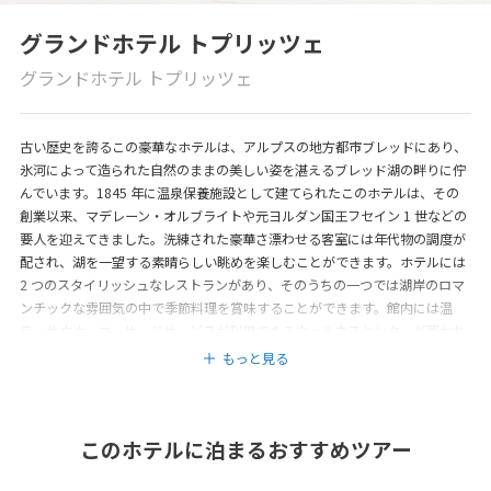
グランドホテル トプリッツェ
グランドホテル トプリッツェ
古い歴史を誇るこの豪華なホテルは、アルプスの地方都市ブレッドにあり、
氷河によって造られた自然のままの美しい姿を湛えるブレッド湖の畔りに佇
んでいます。1845 年に温泉保養施設として建てられたこのホテルは、その
創業以来、マデレーン・オルブライトや元ヨルダン国王フセイン 1 世などの
要人を迎えてきました。洗練された豪華さ漂わせる客室には年代物の調度が
配され、湖を一望する素晴らしい眺めを楽しむことができます。ホテルには
2 つのスタイリッシュなレストランがあり、そのうちの一つでは湖岸のロマ
ンチックな雰囲気の中で季節料理を賞味することができます。館内には温
泉、サウナ、マッサージサービスが利用できるウェルネスセンターが置かれ
ています。ボートハウスでは、湖を散策するための手漕ぎボートを借りるこ
もっと見る
とができます。温泉水を満たした屋外スイミングプールもあります。家族で
の観光旅行や週末の休暇を過ごすのに最高のホテルです。
このホテルに泊まるおすすめツアー